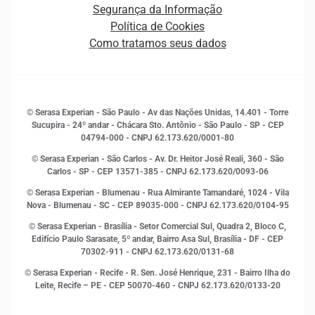
Ética e Compliance
Decisão
Segurança da Informação
Novas Marcas
Empreendedorismo
Política de Cookies
Quem somos
Estudos e Pesquisas
Como tratamos seus dados
Sala de Imprensa
Finanças
Sustentabilidade
Gestão de clientes e fornecedores
Histórias de sucesso
Indicadores Econômicos
© Serasa Experian - São Paulo - Av das Nações Unidas, 14.401 - Torre
Inovação e Tecnologia
Sucupira - 24º andar - Chácara Sto. Antônio - São Paulo - SP - CEP
Leis e impostos
04794-000 - CNPJ 62.173.620/0001-80
Marketing
© Serasa Experian - São Carlos - Av. Dr. Heitor José Reali, 360 - São
MEI
Carlos - SP
- CEP 13571-385 - CNPJ 62.173.620/0093-06
Open Finance
© Serasa Experian - Blumenau - Rua Almirante Tamandaré, 1024 - Vila
Proteção de Dados
Nova - Blumenau - SC - CEP 89035-000 - CNPJ 62.173.620/0104-95
RH
© Serasa Experian - Brasília - Setor Comercial Sul, Quadra 2, Bloco C,
Sustentabilidade Corporativa
Edifício Paulo Sarasate, 5º andar, Bairro Asa Sul, Brasília - DF - CEP
70302-911 - CNPJ 62.173.620/0131-68
© Serasa Experian - Recife - R. Sen. José Henrique, 231 - Bairro Ilha do
Leite, Recife – PE - CEP 50070-460 - CNPJ 62.173.620/0133-20