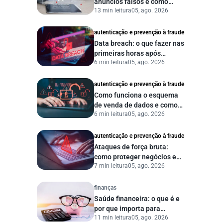
anúncios falsos e como
13 min leitura
05, ago. 2026
proteger seu negócio?
autenticação e prevenção à fraude
Data breach: o que fazer nas
primeiras horas após
6 min leitura
05, ago. 2026
vazamento de dados?
autenticação e prevenção à fraude
Como funciona o esquema
de venda de dados e como
6 min leitura
05, ago. 2026
proteger sua empresa?
autenticação e prevenção à fraude
Ataques de força bruta:
como proteger negócios e
7 min leitura
05, ago. 2026
dados digitais
finanças
Saúde financeira: o que é e
por que importa para
11 min leitura
05, ago. 2026
pessoas e empresas?