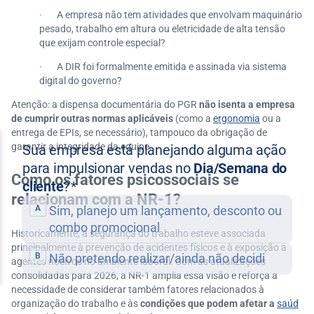
· A empresa não tem atividades que envolvam maquinário
pesado, trabalho em altura ou eletricidade de alta tensão
que exijam controle especial?
· A DIR foi formalmente emitida e assinada via sistema
digital do governo?
Atenção: a dispensa documentária do PGR
não isenta a empresa
de cumprir outras normas aplicáveis
(como a
ergonomia
ou a
entrega de EPIs, se necessário), tampouco da obrigação de
garantir a integridade da equipe.
Como os fatores psicossociais se
relacionam com a NR-1?
Historicamente, a segurança do trabalho esteve associada
principalmente à prevenção de acidentes físicos e à exposição a
agentes nocivos no ambiente laboral. Com as atualizações
consolidadas para 2026, a NR-1 amplia essa visão e reforça a
necessidade de considerar também fatores relacionados à
organização do trabalho e às
condições que podem afetar a
saúd