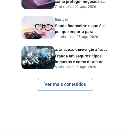
como proteger negócios e
7 min leitura
05, ago. 2026
dados digitais
finanças
Saúde financeira: o que é e
por que importa para
11 min leitura
05, ago. 2026
pessoas e empresas?
autenticação e prevenção à fraude
Fraude em seguros: tipos,
impactos e como detectar
5 min leitura
05, ago. 2026
Ver mais conteúdos