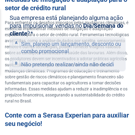
setor de crédito rural
Para enfrentar os desafios impostos pelas mudanças climáticas, é
essencial implementar medidas de mitigação e adaptação
específicas para o setor de crédito rural. Ferramentas tecnológicas
avançadas, como a análise de dados por satélite, sensoriamento
remoto e outras tecnologias, podem fornecer insights valiosos
sobre as condições climáticas e a saúde das lavouras. Além disso,
os produtores devem ser incentivados a adotar práticas agrícolas
sustentáveis e tecnologias que aumentem a resiliência às
mudanças climáticas. Programas de educação e treinamento
sobre gestão de riscos climáticos e planejamento financeiro são
fundamentais para capacitar os agricultores a tomar decisões
informadas. Essas medidas ajudam a reduzir a inadimplência e os
prejuízos financeiros, assegurando a sustentabilidade do crédito
rural no Brasil.
Conte com a Serasa Experian para auxiliar
seu negócio!