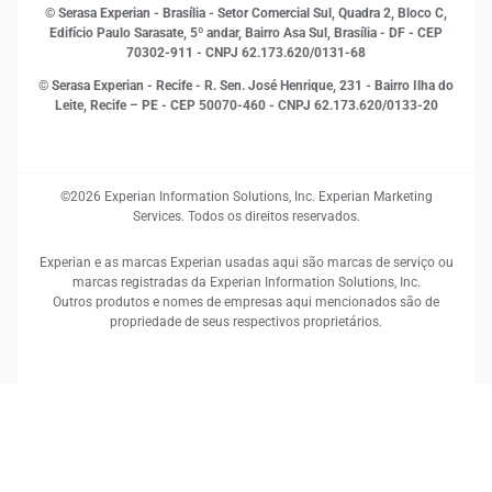
RH
© Serasa Experian - Brasília - Setor Comercial Sul, Quadra 2, Bloco C,
Sustentabilidade Corporativa
Edifício Paulo Sarasate, 5º andar, Bairro Asa Sul, Brasília - DF - CEP
70302-911 - CNPJ 62.173.620/0131-68
© Serasa Experian - Recife - R. Sen. José Henrique, 231 - Bairro Ilha do
Leite, Recife – PE - CEP 50070-460 - CNPJ 62.173.620/0133-20
©2026 Experian Information Solutions, Inc. Experian Marketing
Services. Todos os direitos reservados.
Experian e as marcas Experian usadas aqui são marcas de serviço ou
marcas registradas da Experian Information Solutions, Inc.
Outros produtos e nomes de empresas aqui mencionados são de
propriedade de seus respectivos proprietários.