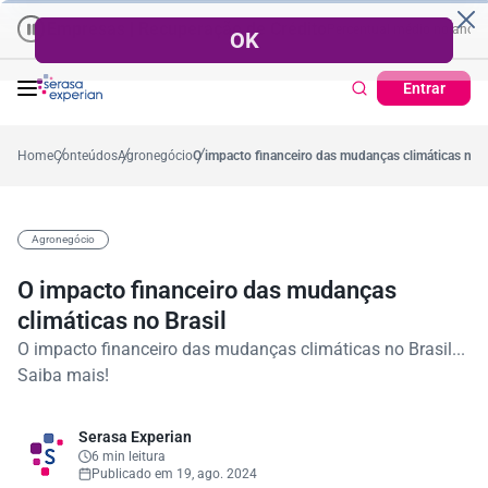
Empresas | Recuperação de Crédito
Cartão de Crédito | Cadastro Po
ano
,2%
57,2%
Percentual no mês
53,7%
Percentual médio no ano
3
Entrar
Home
Conteúdos
Agronegócio
O impacto financeiro das mudanças climáticas no B
Agronegócio
O impacto financeiro das mudanças
climáticas no Brasil
O impacto financeiro das mudanças climáticas no Brasil...
Saiba mais!
Serasa Experian
6 min leitura
Publicado em 19, ago. 2024