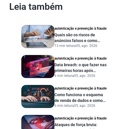
Leia também
autenticação e prevenção à fraude
Quais são os riscos de
anúncios falsos e como
13 min leitura
05, ago. 2026
proteger seu negócio?
autenticação e prevenção à fraude
Data breach: o que fazer nas
primeiras horas após
6 min leitura
05, ago. 2026
vazamento de dados?
autenticação e prevenção à fraude
Como funciona o esquema
de venda de dados e como
6 min leitura
05, ago. 2026
proteger sua empresa?
autenticação e prevenção à fraude
Ataques de força bruta: