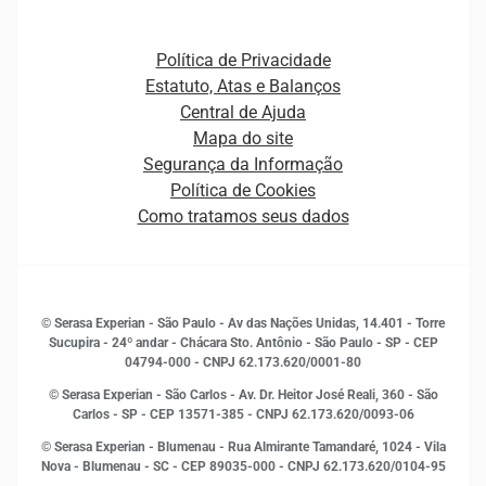
Open Finance
Atualização Cadastral e Financeira para Pessoa Jurídica
Autenticação e Prevenção à Fraude
Pequenas e Médias Empresas
Canais de Atendimento
Carreiras
Plataformas e Motores de decisão
Política de Privacidade
Carreiras
Cobrança
Estatuto, Atas e Balanços
Distribuidores e representantes
Crédito
Central de Ajuda
Estrutura Organizacional
Curso Gratuito de Saúde Financeira
Mapa do site
Ética e Compliance
Decisão
Segurança da Informação
Novas Marcas
Empreendedorismo
Política de Cookies
Quem somos
Estudos e Pesquisas
Como tratamos seus dados
Sala de Imprensa
Finanças
Sustentabilidade
Gestão de clientes e fornecedores
Histórias de sucesso
Indicadores Econômicos
© Serasa Experian - São Paulo - Av das Nações Unidas, 14.401 - Torre
Inovação e Tecnologia
Sucupira - 24º andar - Chácara Sto. Antônio - São Paulo - SP - CEP
Leis e impostos
04794-000 - CNPJ 62.173.620/0001-80
Marketing
© Serasa Experian - São Carlos - Av. Dr. Heitor José Reali, 360 - São
MEI
Carlos - SP
- CEP 13571-385 - CNPJ 62.173.620/0093-06
Open Finance
© Serasa Experian - Blumenau - Rua Almirante Tamandaré, 1024 - Vila
Proteção de Dados
Nova - Blumenau - SC - CEP 89035-000 - CNPJ 62.173.620/0104-95