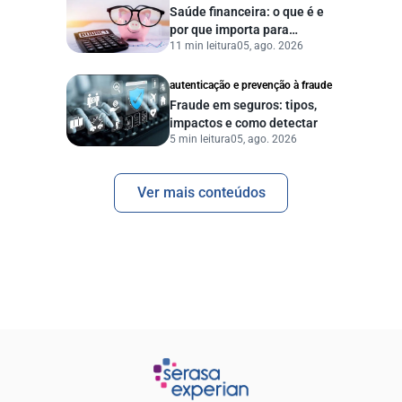
Saúde financeira: o que é e
por que importa para
11 min leitura
05, ago. 2026
pessoas e empresas?
autenticação e prevenção à fraude
Fraude em seguros: tipos,
impactos e como detectar
5 min leitura
05, ago. 2026
Ver mais conteúdos