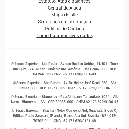
Estatuto, Atas e Balanços
Distribuidores e representantes
Crédito
Central de Ajuda
Estrutura Organizacional
Curso Gratuito de Saúde Financeira
Mapa do site
Ética e Compliance
Decisão
Segurança da Informação
Novas Marcas
Empreendedorismo
Política de Cookies
Quem somos
Estudos e Pesquisas
Como tratamos seus dados
Sala de Imprensa
Finanças
Sustentabilidade
Gestão de clientes e fornecedores
Histórias de sucesso
Indicadores Econômicos
© Serasa Experian - São Paulo - Av das Nações Unidas, 14.401 - Torre
Inovação e Tecnologia
Sucupira - 24º andar - Chácara Sto. Antônio - São Paulo - SP - CEP
Leis e impostos
04794-000 - CNPJ 62.173.620/0001-80
Marketing
© Serasa Experian - São Carlos - Av. Dr. Heitor José Reali, 360 - São
MEI
Carlos - SP
- CEP 13571-385 - CNPJ 62.173.620/0093-06
Open Finance
© Serasa Experian - Blumenau - Rua Almirante Tamandaré, 1024 - Vila
Proteção de Dados
Nova - Blumenau - SC - CEP 89035-000 - CNPJ 62.173.620/0104-95
RH
© Serasa Experian - Brasília - Setor Comercial Sul, Quadra 2, Bloco C,
Sustentabilidade Corporativa
Edifício Paulo Sarasate, 5º andar, Bairro Asa Sul, Brasília - DF - CEP
70302-911 - CNPJ 62.173.620/0131-68