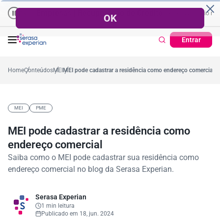
Empresas | Recuperação de Crédito
Cartão de Crédito | Cadas
édio no ano
-0,2%
57,2%
Percentual no mês
53,7%
Percentual médio no ano
Entrar
Home
Conteúdos
MEI
MEI pode cadastrar a residência como endereço comercial
MEI
PME
MEI pode cadastrar a residência como
endereço comercial
Saiba como o MEI pode cadastrar sua residência como
endereço comercial no blog da Serasa Experian.
Serasa Experian
1 min leitura
Publicado em 18, jun. 2024