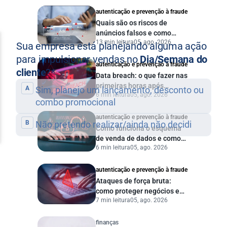
autenticação e prevenção à fraude
Quais são os riscos de
anúncios falsos e como
13 min leitura
05, ago. 2026
proteger seu negócio?
autenticação e prevenção à fraude
Data breach: o que fazer nas
primeiras horas após
6 min leitura
05, ago. 2026
vazamento de dados?
autenticação e prevenção à fraude
Como funciona o esquema
de venda de dados e como
6 min leitura
05, ago. 2026
proteger sua empresa?
autenticação e prevenção à fraude
Ataques de força bruta:
como proteger negócios e
7 min leitura
05, ago. 2026
dados digitais
finanças