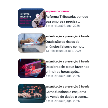
empreendedorismo
Reforma Tributária: por que
sua empresa precisa
3 min leitura
07, ago. 2026
começar a se preparar
agora?
autenticação e prevenção à fraude
Quais são os riscos de
anúncios falsos e como
13 min leitura
05, ago. 2026
proteger seu negócio?
autenticação e prevenção à fraude
Data breach: o que fazer nas
primeiras horas após
6 min leitura
05, ago. 2026
vazamento de dados?
autenticação e prevenção à fraude
Como funciona o esquema
de venda de dados e como
6 min leitura
05, ago. 2026
proteger sua empresa?