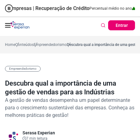
Empresas | Recuperação de Crédito
Cartão de Crédito | Cadastro Pos
no
57,2%
Percentual no mês
53,7%
Percentual médio no ano
38,7%
Pe
Entrar
Home
Conteúdos
Empreendedorismo
Descubra qual a importância de uma gestão 
Empreendedorismo
Descubra qual a importância de uma
gestão de vendas para as Indústrias
A gestão de vendas desempenha um papel determinante
para o crescimento sustentável das empresas. Conheça as
melhores práticas de gestão!
Serasa Experian
7 min leitura