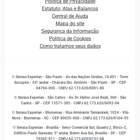
Política de Privacidade
Carreiras
Cobrança
Estatuto, Atas e Balanços
Distribuidores e representantes
Crédito
Central de Ajuda
Estrutura Organizacional
Curso Gratuito de Saúde Financeira
Mapa do site
Ética e Compliance
Decisão
Segurança da Informação
Novas Marcas
Empreendedorismo
Política de Cookies
Quem somos
Estudos e Pesquisas
Como tratamos seus dados
Sala de Imprensa
Finanças
Sustentabilidade
Gestão de clientes e fornecedores
Histórias de sucesso
Indicadores Econômicos
© Serasa Experian - São Paulo - Av das Nações Unidas, 14.401 - Torre
Inovação e Tecnologia
Sucupira - 24º andar - Chácara Sto. Antônio - São Paulo - SP - CEP
Leis e impostos
04794-000 - CNPJ 62.173.620/0001-80
Marketing
© Serasa Experian - São Carlos - Av. Dr. Heitor José Reali, 360 - São
MEI
Carlos - SP
- CEP 13571-385 - CNPJ 62.173.620/0093-06
Open Finance
© Serasa Experian - Blumenau - Rua Almirante Tamandaré, 1024 - Vila
Proteção de Dados
Nova - Blumenau - SC - CEP 89035-000 - CNPJ 62.173.620/0104-95
RH
© Serasa Experian - Brasília - Setor Comercial Sul, Quadra 2, Bloco C,
Sustentabilidade Corporativa
Edifício Paulo Sarasate, 5º andar, Bairro Asa Sul, Brasília - DF - CEP
70302-911 - CNPJ 62.173.620/0131-68