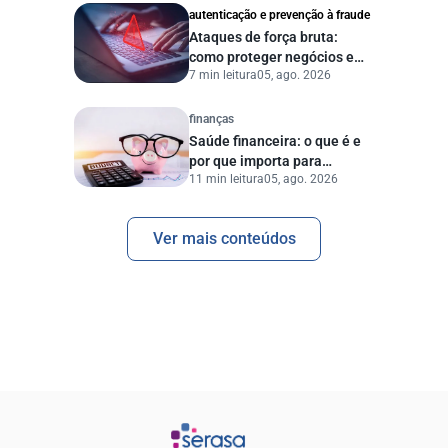
autenticação e prevenção à fraude
Ataques de força bruta:
como proteger negócios e
7 min leitura
05, ago. 2026
dados digitais
finanças
Saúde financeira: o que é e
por que importa para
11 min leitura
05, ago. 2026
pessoas e empresas?
Ver mais conteúdos