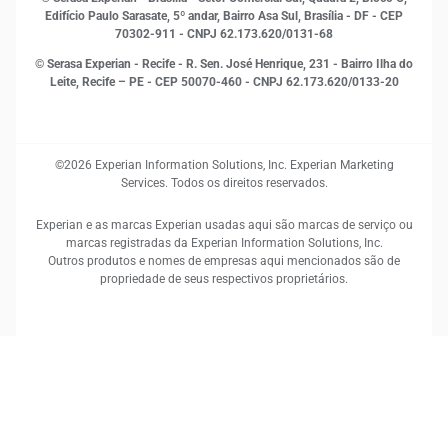
Sustentabilidade Corporativa
Edifício Paulo Sarasate, 5º andar, Bairro Asa Sul, Brasília - DF - CEP
70302-911 - CNPJ 62.173.620/0131-68
© Serasa Experian - Recife - R. Sen. José Henrique, 231 - Bairro Ilha do
Leite, Recife – PE - CEP 50070-460 - CNPJ 62.173.620/0133-20
©2026 Experian Information Solutions, Inc. Experian Marketing
Services. Todos os direitos reservados.
Experian e as marcas Experian usadas aqui são marcas de serviço ou
marcas registradas da Experian Information Solutions, Inc.
Outros produtos e nomes de empresas aqui mencionados são de
propriedade de seus respectivos proprietários.