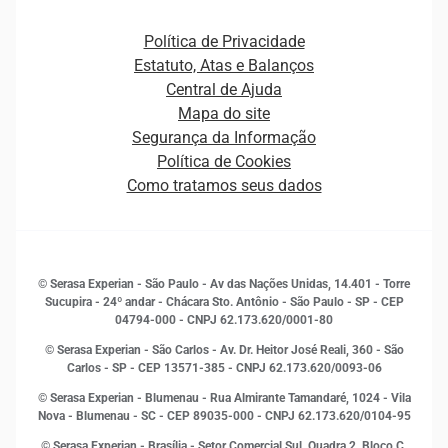
Atualização Cadastral e Financeira para Pessoa Jurídica
Autenticação e Prevenção à Fraude
Pequenas e Médias Empresas
Canais de Atendimento
Carreiras
Plataformas e Motores de decisão
Política de Privacidade
Carreiras
Cobrança
Estatuto, Atas e Balanços
Distribuidores e representantes
Crédito
Central de Ajuda
Estrutura Organizacional
Curso Gratuito de Saúde Financeira
Mapa do site
Ética e Compliance
Decisão
Segurança da Informação
Novas Marcas
Empreendedorismo
Política de Cookies
Quem somos
Estudos e Pesquisas
Como tratamos seus dados
Sala de Imprensa
Finanças
Sustentabilidade
Gestão de clientes e fornecedores
Histórias de sucesso
Indicadores Econômicos
© Serasa Experian - São Paulo - Av das Nações Unidas, 14.401 - Torre
Inovação e Tecnologia
Sucupira - 24º andar - Chácara Sto. Antônio - São Paulo - SP - CEP
Leis e impostos
04794-000 - CNPJ 62.173.620/0001-80
Marketing
© Serasa Experian - São Carlos - Av. Dr. Heitor José Reali, 360 - São
MEI
Carlos - SP
- CEP 13571-385 - CNPJ 62.173.620/0093-06
Open Finance
© Serasa Experian - Blumenau - Rua Almirante Tamandaré, 1024 - Vila
Proteção de Dados
Nova - Blumenau - SC - CEP 89035-000 - CNPJ 62.173.620/0104-95
RH
© Serasa Experian - Brasília - Setor Comercial Sul, Quadra 2, Bloco C,