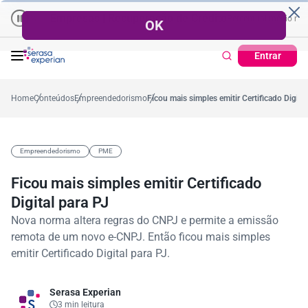
Empresas | Recuperação de Crédito
Cartão de Crédito | Cada
médio no ano
-5,4%
57,2%
Percentual no mês
53,7%
Percentual médio no ano
Entrar
Home
Conteúdos
Empreendedorismo
Ficou mais simples emitir Certificado Digita
Empreendedorismo
PME
Ficou mais simples emitir Certificado
Digital para PJ
Nova norma altera regras do CNPJ e permite a emissão
remota de um novo e-CNPJ. Então ficou mais simples
emitir Certificado Digital para PJ.
Serasa Experian
3 min leitura