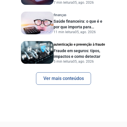
7 min leitura
05, ago. 2026
dados digitais
finanças
Saúde financeira: o que é e
por que importa para
11 min leitura
05, ago. 2026
pessoas e empresas?
autenticação e prevenção à fraude
Fraude em seguros: tipos,
impactos e como detectar
5 min leitura
05, ago. 2026
Ver mais conteúdos