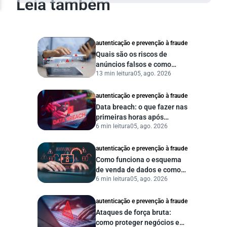
Leia também
autenticação e prevenção à fraude
Quais são os riscos de
anúncios falsos e como
13 min leitura
05, ago. 2026
proteger seu negócio?
autenticação e prevenção à fraude
Data breach: o que fazer nas
primeiras horas após
6 min leitura
05, ago. 2026
vazamento de dados?
autenticação e prevenção à fraude
Como funciona o esquema
de venda de dados e como
6 min leitura
05, ago. 2026
proteger sua empresa?
autenticação e prevenção à fraude
Ataques de força bruta:
como proteger negócios e