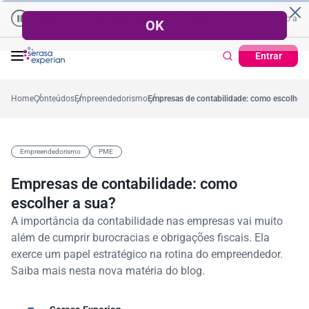
Empresas | Recuperação de Crédito
Cartão de Crédito | Cadastro 
o ano
0,2%
57,2%
Percentual no mês
53,7%
Percentual médio no ano
Entrar
Home
Conteúdos
Empreendedorismo
Empresas de contabilidade: como escolher 
Empreendedorismo
PME
Empresas de contabilidade: como
escolher a sua?
A importância da contabilidade nas empresas vai muito
além de cumprir burocracias e obrigações fiscais. Ela
exerce um papel estratégico na rotina do empreendedor.
Saiba mais nesta nova matéria do blog.