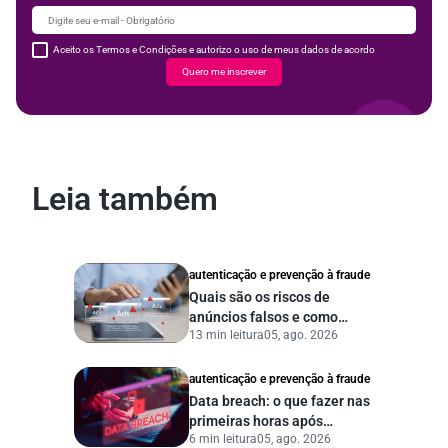
Aceito os Termos e Condições e autorizo o uso de meus dados de acordo
Quero me inscrever
Leia também
autenticação e prevenção à fraude
Quais são os riscos de
anúncios falsos e como
13 min leitura
05, ago. 2026
proteger seu negócio?
autenticação e prevenção à fraude
Data breach: o que fazer nas
primeiras horas após
6 min leitura
05, ago. 2026
vazamento de dados?