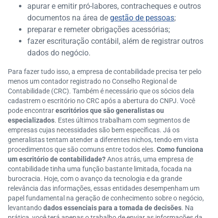
apurar e emitir pró-labores, contracheques e outros
documentos na área de
gestão de pessoas
;
preparar e remeter obrigações acessórias;
fazer escrituração contábil, além de registrar outros
dados do negócio.
Para fazer tudo isso, a empresa de contabilidade precisa ter pelo
menos um contador registrado no Conselho Regional de
Contabilidade (CRC). Também é necessário que os sócios dela
cadastrem o escritório no CRC após a abertura do CNPJ. Você
pode encontrar
escritórios que são generalistas ou
especializados
. Estes últimos trabalham com segmentos de
empresas cujas necessidades são bem específicas. Já os
generalistas tentam atender a diferentes nichos, tendo em vista
procedimentos que são comuns entre todos eles.
Como funciona
um escritório de contabilidade?
Anos atrás, uma empresa de
contabilidade tinha uma função bastante limitada, focada na
burocracia. Hoje, com o avanço da tecnologia e da grande
relevância das informações, essas entidades desempenham um
papel fundamental na geração de conhecimento sobre o negócio,
levantando
dados essenciais para a tomada de decisões
. Na
prática, você terá apenas o trabalho de enviar as informações da