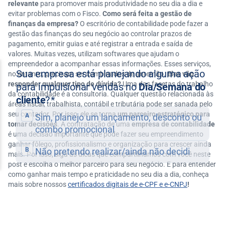
relevante
para promover mais produtividade no seu dia a dia e
evitar problemas com o Fisco.
Como será feita a gestão de
finanças da empresa?
O escritório de contabilidade pode fazer a
gestão das finanças do seu negócio ao controlar prazos de
pagamento, emitir guias e até registrar a entrada e saída de
valores. Muitas vezes, utilizam softwares que ajudam o
empreendedor a acompanhar essas informações. Esses serviços,
no entanto, precisam ser combinados de antemão.
Eles vão
responder qualquer tipo de dúvida?
Uma das facetas do trabalho
da contabilidade é a consultoria. Qualquer questão relacionada às
áreas fiscal, trabalhista, contábil e tributária pode ser sanada pelo
seu contador. Por isso, ele se torna
um parceiro estratégico para
tomar decisões
. A contratação de uma
empresa de contabilidade
é uma decisão importante que pode fazer seu empreendimento
ganhar fôlego, profissionalismo e organização para crescer ainda
mais. Por isso, siga as dicas que compartilhamos com você neste
post e escolha o melhor parceiro para seu negócio. E para entender
como ganhar mais tempo e praticidade no seu dia a dia, conheça
mais sobre nossos
certificados digitais de e-CPF e e-CNPJ
!