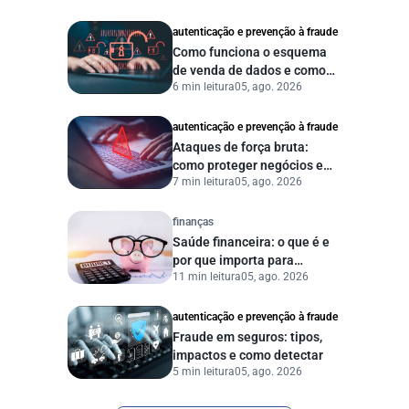
autenticação e prevenção à fraude
Como funciona o esquema
de venda de dados e como
6 min leitura
05, ago. 2026
proteger sua empresa?
autenticação e prevenção à fraude
Ataques de força bruta:
como proteger negócios e
7 min leitura
05, ago. 2026
dados digitais
finanças
Saúde financeira: o que é e
por que importa para
11 min leitura
05, ago. 2026
pessoas e empresas?
autenticação e prevenção à fraude
Fraude em seguros: tipos,
impactos e como detectar
5 min leitura
05, ago. 2026