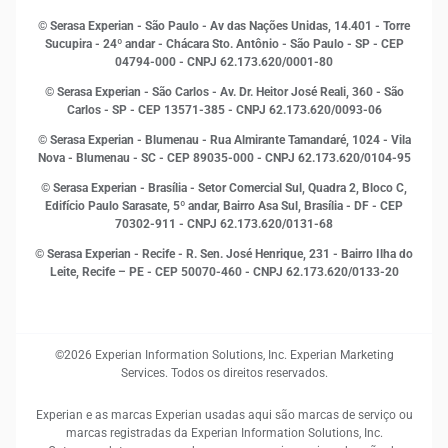
Indicadores Econômicos
© Serasa Experian - São Paulo - Av das Nações Unidas, 14.401 - Torre
Inovação e Tecnologia
Sucupira - 24º andar - Chácara Sto. Antônio - São Paulo - SP - CEP
Leis e impostos
04794-000 - CNPJ 62.173.620/0001-80
Marketing
© Serasa Experian - São Carlos - Av. Dr. Heitor José Reali, 360 - São
MEI
Carlos - SP
- CEP 13571-385 - CNPJ 62.173.620/0093-06
Open Finance
© Serasa Experian - Blumenau - Rua Almirante Tamandaré, 1024 - Vila
Proteção de Dados
Nova - Blumenau - SC - CEP 89035-000 - CNPJ 62.173.620/0104-95
RH
© Serasa Experian - Brasília - Setor Comercial Sul, Quadra 2, Bloco C,
Sustentabilidade Corporativa
Edifício Paulo Sarasate, 5º andar, Bairro Asa Sul, Brasília - DF - CEP
70302-911 - CNPJ 62.173.620/0131-68
© Serasa Experian - Recife - R. Sen. José Henrique, 231 - Bairro Ilha do
Leite, Recife – PE - CEP 50070-460 - CNPJ 62.173.620/0133-20
©2026 Experian Information Solutions, Inc. Experian Marketing
Services. Todos os direitos reservados.
Experian e as marcas Experian usadas aqui são marcas de serviço ou
marcas registradas da Experian Information Solutions, Inc.