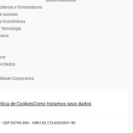
Sustentabilidade
clientes e fornecedores
de sucesso
es Econômicos
 Tecnologia
ostos
nce
de Dados
lidade Corporativa
ítica de Cookies
Como tratamos seus dados
- SP - CEP 04794-000 - CNPJ 62.173.620/0001-80