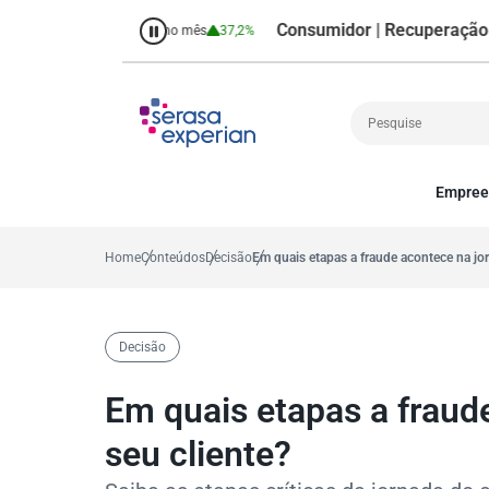
Consumidor | Recuperação de Cré
38,7%
Percentual no mês
37,2%
Empree
Cobrança
A
Crédito
P
Home
Conteúdos
Decisão
Em quais etapas a fraude acontece na jo
Empreendedoris
Gestão de cliente
Decisão
Decisão
MEI
Finanças
Em quais etapas a fraud
Marketing
seu cliente?