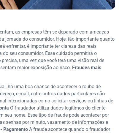
nventam, as empresas têm se deparado com ameaças
da jornada do consumidor. Hoje, tão importante quanto
 enfrentar, é importante ter clareza das reais
a do seu consumidor. Esse cuidado permitirá o
precisa, uma vez que você terá uma visão real de
esentam maior exposição ao risco.
Fraudes mais
cial, há uma boa chance de acontecer o roubo de
ereço, e-mail, entre outros dados particulares são
al-intencionadas como solicitar serviços ou linhas de
conta
O fraudador utiliza dados legítimos do cliente
s em seu nome. Esse tipo de fraude pode acontecer por
as senhas por minuto, vazamento de informações e
 - Pagamento
A fraude acontece quando o fraudador