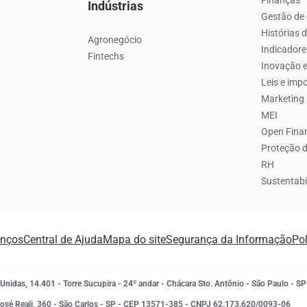
Finanças
Indústrias
Gestão de 
Histórias 
Agronegócio
Indicador
Fintechs
Inovação e
Leis e imp
Marketing
MEI
Open Fina
Proteção 
RH
Sustentabi
anços
Central de Ajuda
Mapa do site
Segurança da Informação
Pol
 Unidas, 14.401 - Torre Sucupira - 24º andar - Chácara Sto. Antônio - São Paulo 
José Reali, 360 - São Carlos - SP
- CEP 13571-385 - CNPJ 62.173.620/0093-06