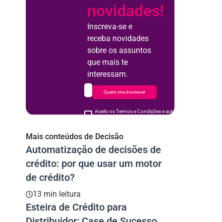
novidades!
Inscreva-se e
receba novidades
sobre os assuntos
que mais te
interessam.
Quero me inscrever
Aceito os Termos e Condições e autorizo o uso de meus d
acordo
Mais conteúdos de Decisão
Automatização de decisões de
crédito: por que usar um motor
de crédito?
13 min leitura
Esteira de Crédito para
Distribuidor: Case de Sucesso