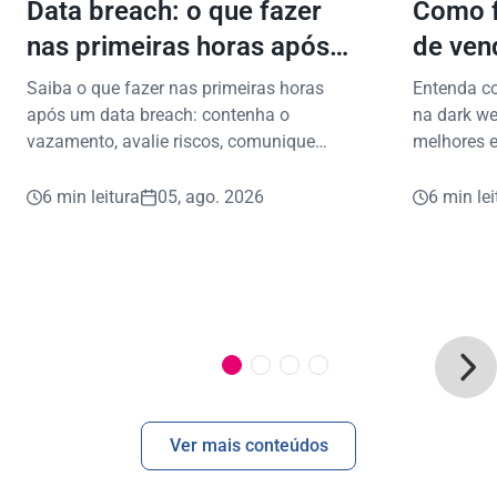
Data breach: o que fazer
Como f
nas primeiras horas após
de ven
vazamento de dados?
proteg
Saiba o que fazer nas primeiras horas
Entenda c
após um data breach: contenha o
na dark we
vazamento, avalie riscos, comunique
melhores e
envolvidos e proteja dados e reputação.
vazamento
6 min leitura
05, ago. 2026
6 min lei
Ver mais conteúdos