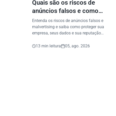
Quais são os riscos de
anúncios falsos e como
proteger seu negócio?
Entenda os riscos de anúncios falsos e
malvertising e saiba como proteger sua
empresa, seus dados e sua reputação
contra fraudes digitais.
13 min leitura
05, ago. 2026