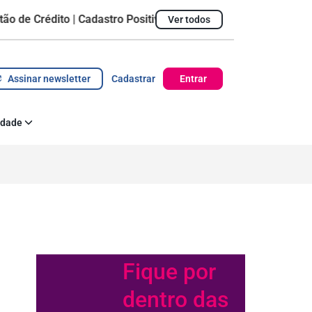
Crédito | Cadastro Positivo
Ver todos
Ticket Médio
R$ 1.428,09
Pontualidade do pa
Assinar newsletter
Cadastrar
Entrar
idade
 Corporativa
az acontecer
Fique por
dentro das