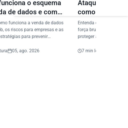
unciona o esquema
Ataques de forç
da de dados e como
como proteger 
er sua empresa?
dados digitais
omo funciona a venda de dados
Entenda como funcionam
b, os riscos para empresas e as
força bruta e conheça pr
stratégias para prevenir
proteger acessos, dados
s e fraudes.
digitais da sua empresa.
tura
05, ago. 2026
7 min leitura
05, ago