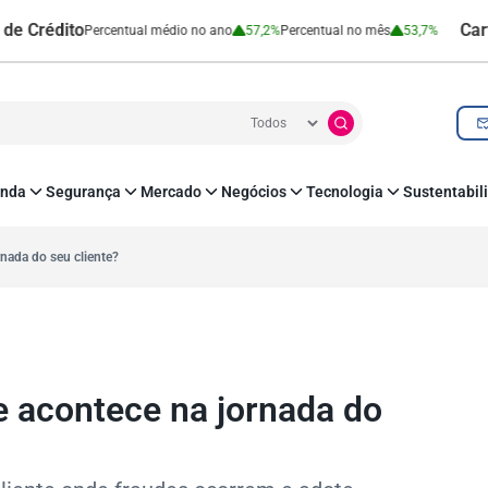
dito
Cartão de 
Percentual médio no ano
57,2%
Percentual no mês
53,7%
nda
Segurança
Mercado
Negócios
Tecnologia
Sustentabil
utenticação e Prevenção à Fraude
Leis e Impostos
Agronegócio
Inovação e Tecnologia
Responsabilidade
roteção de Dados
Open Finance
RH
O corre de quem f
rnada do seu cliente?
mo
Estudos e Pesquisas
s e fornecedores
Indicadores Econômicos
Cadastro Positivo
e acontece na jornada do