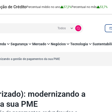
Crédito
Cartão 
Percentual médio no ano
57,2%
Percentual no mês
53,7%
nda
Segurança
Mercado
Negócios
Tecnologia
Sustentabil
utenticação e Prevenção à Fraude
Leis e Impostos
Agronegócio
Inovação e Tecnologia
Responsabilidade
roteção de Dados
Open Finance
RH
O corre de quem f
rnizando a gestão de pagamentos da sua PME
mo
Estudos e Pesquisas
s e fornecedores
Indicadores Econômicos
Cadastro Positivo
rizado): modernizando a
da sua PME