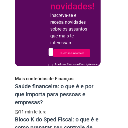
novidades!
Inscreva-se e
receba novidades
sobre os assuntos
que mais te
interessam.
Quero me inscrever
Aceito os Termos e Condições e autorizo o uso de meus d
acordo
Mais conteúdos de Finanças
Saúde financeira: o que é e por
que importa para pessoas e
empresas?
11 min leitura
Bloco K do Sped Fiscal: o que é e
como preparar seu controle de