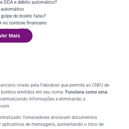
tre DDA e débito automático?
o automático
golpe do boleto falso?
no controle financeiro
ias da sua PME
Ver Mais
amente?
ra o seu CNPJ?
 DDA e como acompanhar?
do de boletos?
 fluxo de caixa
 médias empresas?
desconhecido no DDA?
a nas pequenas e médias empresas
 bancário criado pela Febraban que permite ao CNPJ de
s boletos emitidos em seu nome.
o DDA em sistemas de gestão ERP
Funciona como uma
, centralizando informações e eliminando a
uais.
entralizado: fornecedores enviavam documentos
or aplicativos de mensagens, aumentando o risco de