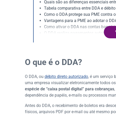
Quais são as diferenças essenciais en
Tabela comparativa entre DDA e débit
Como o DDA protege sua PME contra o 
Vantagens para a PME ao adotar o DDA 
Como ativar o DDA nas contas bancár
O DDA realiza pagamentos automatic
Como visualizar boletos emitidos cont
Quais cobranças não são exibidas no
Como o DDA evita o pagamento duplica
DDA e sua influência na organização do
O que é o DDA?
O DDA possui custos para pequenas e
O que fazer ao identificar um boleto 
O DDA, ou
A tecnologia como motor da eficiênci
débito direto autorizado
, é um serviço
uma empresa visualizar eletronicamente todos o
Otimize seu tempo com a integração d
espécie de “caixa postal digital” para cobranças
dependência de papéis, e-mails ou processos man
Antes do DDA, o recebimento de boletos era desc
físicos, arquivos PDF por e-mail ou até mesmo p