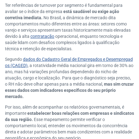
Ter referências de turnover por segmento é fundamental para
avaliar se o índice da empresa
está saudável ou exige ação
corretiva imediata.
No Brasil, a dinâmica de mercado dita
comportamentos muito diferentes entre as áreas: setores como
varejo e serviços apresentam taxas historicamente mais elevadas
devido à alta
contratação
operacional, enquanto tecnologia e
saúde lidam com desafios complexos ligados à qualificação
técnica e retenção de especialistas.
Segundo
dados do Cadastro Geral de Empregados e Desempregad
os (CAGED)
, a rotatividade média nacional gira em torno de 30% ao
ano, mas há variações profundas dependendo do nicho de
atuação, cargo e localização. Para que o diagnóstico seja preciso,
o RH não deve olhar apenas para a média nacional,
mas sim cruzar
esses dados com indicadores específicos do seu próprio
mercado.
Por isso, além de acompanhar os relatórios governamentais, é
importante
estabelecer boas relações com empresas e sindicatos
da sua região.
Esse mapeamento permite verificar o
comportamento local, entender os movimentos da concorrência
direta e adotar parâmetros bem mais condizentes com a realidade
geográfica e econômica do seu negócio.