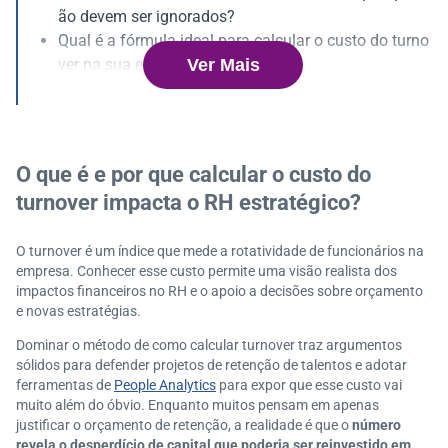
ão devem ser ignorados?
Qual é a fórmula ideal para calcular o custo do turno
Ver Mais
ver na sua empresa?
Benchmarks de rotatividade: como avaliar o índice d
e turnover do seu setor?
Como traduzir o custo do turnover para a linguagem
da diretoria?
O que é e por que calcular o custo do
Como reduzir o custo do turnover sem aumentar equi
turnover impacta o RH estratégico?
pe de RH?
O turnover é um índice que mede a rotatividade de funcionários na
empresa. Conhecer esse custo permite uma visão realista dos
impactos financeiros no RH e o apoio a decisões sobre orçamento
e novas estratégias.
Dominar o método de como calcular turnover traz argumentos
sólidos para defender projetos de retenção de talentos e adotar
ferramentas de
People Analytics
para expor que esse custo vai
muito além do óbvio. Enquanto muitos pensam em apenas
justificar o orçamento de retenção, a realidade é que o
número
revela o desperdício de capital que poderia ser reinvestido em