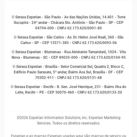
Histórias de sucesso
Indicadores Econômicos
© Serasa Experian - São Paulo - Av das Nações Unidas, 14.401 - Torre
Inovação e Tecnologia
Sucupira - 24º andar - Chácara Sto. Antônio - São Paulo - SP - CEP
Leis e impostos
04794-000 - CNPJ 62.173.620/0001-80
Marketing
© Serasa Experian - São Carlos - Av. Dr. Heitor José Reali, 360 - São
MEI
Carlos - SP
- CEP 13571-385 - CNPJ 62.173.620/0093-06
Open Finance
© Serasa Experian - Blumenau - Rua Almirante Tamandaré, 1024 - Vila
Proteção de Dados
Nova - Blumenau - SC - CEP 89035-000 - CNPJ 62.173.620/0104-95
RH
© Serasa Experian - Brasília - Setor Comercial Sul, Quadra 2, Bloco C,
Sustentabilidade Corporativa
Edifício Paulo Sarasate, 5º andar, Bairro Asa Sul, Brasília - DF - CEP
70302-911 - CNPJ 62.173.620/0131-68
© Serasa Experian - Recife - R. Sen. José Henrique, 231 - Bairro Ilha do
Leite, Recife – PE - CEP 50070-460 - CNPJ 62.173.620/0133-20
©2026 Experian Information Solutions, Inc. Experian Marketing
Services. Todos os direitos reservados.
Experian e as marcas Experian usadas aqui são marcas de serviço ou