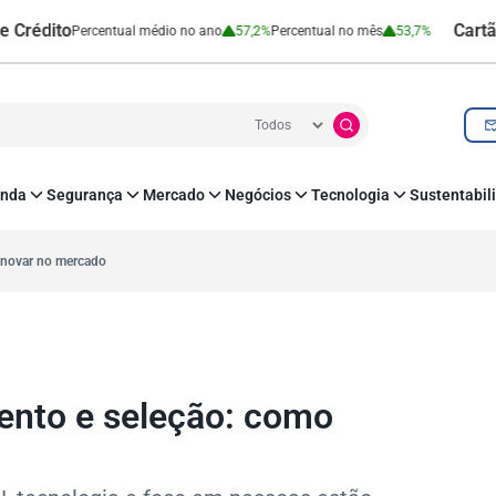
to
Cartão de Cr
Percentual médio no ano
57,2%
Percentual no mês
53,7%
nda
Segurança
Mercado
Negócios
Tecnologia
Sustentabil
utenticação e Prevenção à Fraude
Leis e Impostos
Agronegócio
Inovação e Tecnologia
Responsabilidade
roteção de Dados
Open Finance
RH
O corre de quem f
inovar no mercado
mo
Estudos e Pesquisas
s e fornecedores
Indicadores Econômicos
Cadastro Positivo
ento e seleção: como