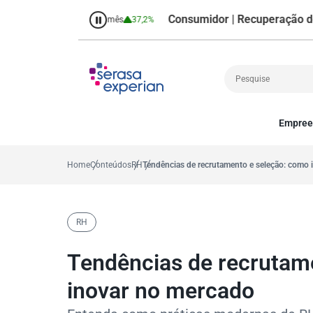
Consumidor | Recuperação de Crédi
8,7%
Percentual no mês
37,2%
Empree
Cobrança
A
Crédito
P
Home
Conteúdos
RH
Tendências de recrutamento e seleção: como 
Empreendedoris
Gestão de cliente
Decisão
RH
MEI
Finanças
Tendências de recrutam
Marketing
inovar no mercado