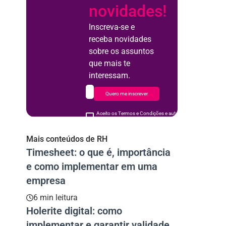
novidades!
Inscreva-se e
receba novidades
sobre os assuntos
que mais te
interessam.
Quero me inscrever
Aceito os Termos e Condições e autorizo o uso de meus d
acordo
Mais conteúdos de RH
Timesheet: o que é, importância
e como implementar em uma
empresa
6 min leitura
Holerite digital: como
implementar e garantir validade