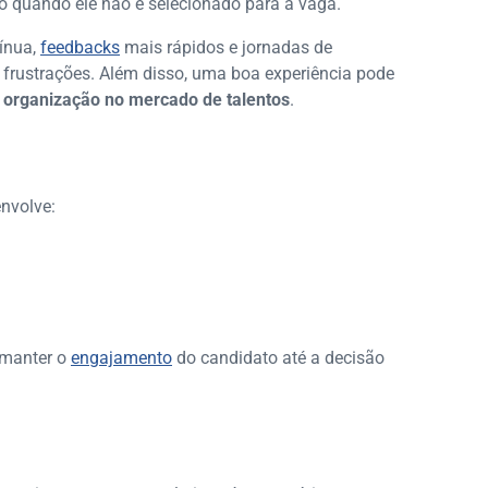
 quando ele não é selecionado para a vaga.
ínua,
feedbacks
mais rápidos e jornadas de
s frustrações. Além disso, uma boa experiência pode
a organização no mercado de talentos
.
nvolve:
 manter o
engajamento
do candidato até a decisão