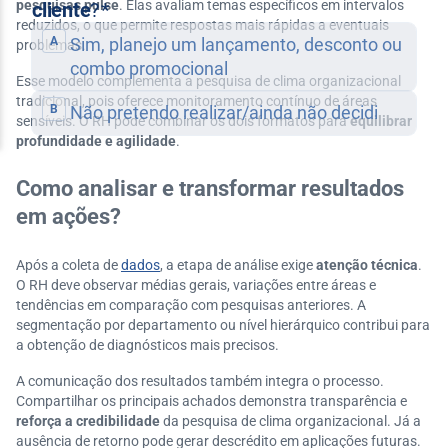
pesquisas pulse
. Elas avaliam temas específicos em intervalos
reduzidos, o que permite respostas mais rápidas a eventuais
problemas.
Esse modelo complementa a pesquisa de clima organizacional
tradicional, pois oferece monitoramento contínuo de áreas
sensíveis. O RH pode combinar os dois formatos para
equilibrar
profundidade e agilidade
.
Como analisar e transformar resultados
em ações?
Após a coleta de
dados
, a etapa de análise exige
atenção técnica
.
O RH deve observar médias gerais, variações entre áreas e
tendências em comparação com pesquisas anteriores. A
segmentação por departamento ou nível hierárquico contribui para
a obtenção de diagnósticos mais precisos.
A comunicação dos resultados também integra o processo.
Compartilhar os principais achados demonstra transparência e
reforça a credibilidade
da pesquisa de clima organizacional. Já a
ausência de retorno pode gerar descrédito em aplicações futuras.