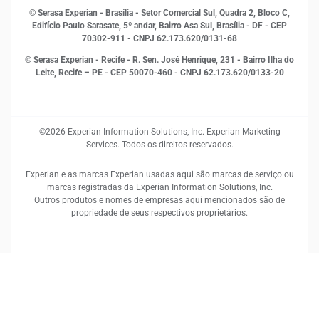
RH
© Serasa Experian - Brasília - Setor Comercial Sul, Quadra 2, Bloco C,
Sustentabilidade Corporativa
Edifício Paulo Sarasate, 5º andar, Bairro Asa Sul, Brasília - DF - CEP
70302-911 - CNPJ 62.173.620/0131-68
© Serasa Experian - Recife - R. Sen. José Henrique, 231 - Bairro Ilha do
Leite, Recife – PE - CEP 50070-460 - CNPJ 62.173.620/0133-20
©2026 Experian Information Solutions, Inc. Experian Marketing
Services. Todos os direitos reservados.
Experian e as marcas Experian usadas aqui são marcas de serviço ou
marcas registradas da Experian Information Solutions, Inc.
Outros produtos e nomes de empresas aqui mencionados são de
propriedade de seus respectivos proprietários.