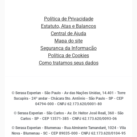
Agronegócio
Open Finance
Atualização Cadastral e Financeira para Pessoa Jurídica
Autenticação e Prevenção à Fraude
Pequenas e Médias Empresas
Canais de Atendimento
Carreiras
Plataformas e Motores de decisão
Política de Privacidade
Carreiras
Cobrança
Estatuto, Atas e Balanços
Distribuidores e representantes
Crédito
Central de Ajuda
Estrutura Organizacional
Curso Gratuito de Saúde Financeira
Mapa do site
Ética e Compliance
Decisão
Segurança da Informação
Novas Marcas
Empreendedorismo
Política de Cookies
Quem somos
Estudos e Pesquisas
Como tratamos seus dados
Sala de Imprensa
Finanças
Sustentabilidade
Gestão de clientes e fornecedores
Histórias de sucesso
Indicadores Econômicos
© Serasa Experian - São Paulo - Av das Nações Unidas, 14.401 - Torre
Inovação e Tecnologia
Sucupira - 24º andar - Chácara Sto. Antônio - São Paulo - SP - CEP
Leis e impostos
04794-000 - CNPJ 62.173.620/0001-80
Marketing
© Serasa Experian - São Carlos - Av. Dr. Heitor José Reali, 360 - São
MEI
Carlos - SP
- CEP 13571-385 - CNPJ 62.173.620/0093-06
Open Finance
© Serasa Experian - Blumenau - Rua Almirante Tamandaré, 1024 - Vila
Proteção de Dados
Nova - Blumenau - SC - CEP 89035-000 - CNPJ 62.173.620/0104-95