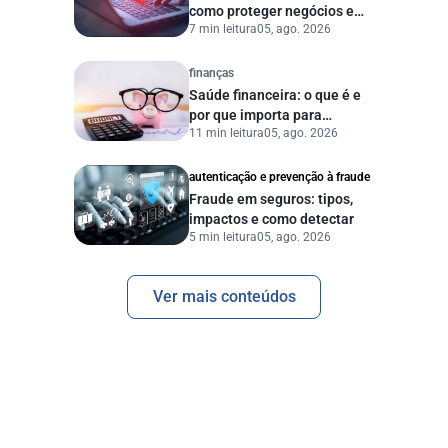
como proteger negócios e
7 min leitura
05, ago. 2026
dados digitais
finanças
Saúde financeira: o que é e
por que importa para
11 min leitura
05, ago. 2026
pessoas e empresas?
autenticação e prevenção à fraude
Fraude em seguros: tipos,
impactos e como detectar
5 min leitura
05, ago. 2026
Ver mais conteúdos