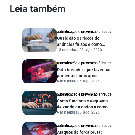
Leia também
autenticação e prevenção à fraude
Quais são os riscos de
anúncios falsos e como
13 min leitura
05, ago. 2026
proteger seu negócio?
autenticação e prevenção à fraude
Data breach: o que fazer nas
primeiras horas após
6 min leitura
05, ago. 2026
vazamento de dados?
autenticação e prevenção à fraude
Como funciona o esquema
de venda de dados e como
6 min leitura
05, ago. 2026
proteger sua empresa?
autenticação e prevenção à fraude
Ataques de força bruta: