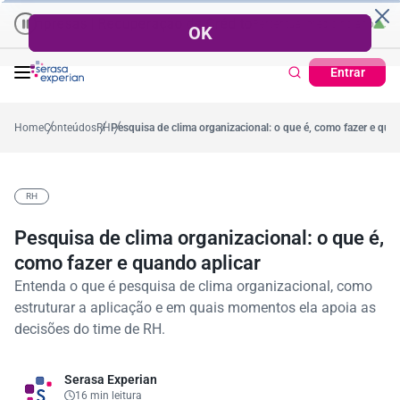
resas | Recuperação de Crédito
Cartão de Crédito | Cadastro Posi
o
57,2%
Percentual no mês
53,7%
Percentual médio no ano
38,7%
Percen
Entrar
Home
Conteúdos
RH
Pesquisa de clima organizacional: o que é, como fazer e quan
RH
Pesquisa de clima organizacional: o que é,
como fazer e quando aplicar
Entenda o que é pesquisa de clima organizacional, como
estruturar a aplicação e em quais momentos ela apoia as
decisões do time de RH.
Serasa Experian
16 min leitura