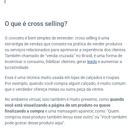
s?
6 dicas para fazer vendas cruzadas com sucesso
Erros comuns ao aplicar o cross-selling e como evitá-
O que é cross selling?
los
Como medir o sucesso das ações de cross-selling e
O conceito é bem simples de entender: cross selling é uma
up-selling?
estratégia de vendas que consiste na prática de vender produtos
Os 5 cases de maior sucesso de venda cruzada e ve
ou serviços relacionados para aprimorar a experiência dos clientes.
nda adicional
Também chamado de “venda cruzada” no Brasil, é uma forma de
incentivar o consumo, fidelizar clientes, gerar
leads
e aumentar a
lucratividade.
Essa é uma técnica muito usada em lojas de calçados e roupas.
Por exemplo, quando você compra algum calçado, é muito comum
que o vendedor ofereça meias ou outra peça da vitrine.
No ambiente virtual, isso também é muito presente, como
quando
você está visualizando a página de um produto ou quase
finalizando a compra
e uma mensagem aparece, como: "Quem
comprou esse produto também levou esse outro" ou "Você também
pode gostar desse produto aqui".