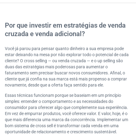
feedbacks).
Plataformas de CRM, sistemas de recomendação e
ferramentas de análise de dados, como o Insights Hub,
que cruzam informações para sugerir ofertas
Por que investir em estratégias de venda
personalizadas.
cruzada e venda adicional?
Você já parou para pensar quanto dinheiro a sua empresa pode
estar deixando na mesa por não explorar todo o potencial de cada
cliente? O cross selling — ou venda cruzada — e o up selling são
duas das estratégias mais poderosas para aumentar o
faturamento sem precisar buscar novos consumidores. Afinal, o
cliente que já confia na sua marca está mais propenso a comprar
novamente, desde que a oferta faça sentido para ele.
Essas técnicas funcionam porque se baseiam em um princípio
simples: entender o comportamento e as necessidades do
consumidor para oferecer algo que complemente sua experiência.
Em vez de empurrar produtos, você oferece valor. E valor, hoje, é o
que mais diferencia uma marca da concorrência. Implementar um
bom sistema de cross sell é transformar cada venda em uma
oportunidade de relacionamento e crescimento sustentável.