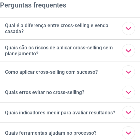
Perguntas frequentes
Qual é a diferença entre cross-selling e venda
casada?
(Muitos confundem, mas venda casada é ilegal em vários
Quais são os riscos de aplicar cross-selling sem
planejamento?
países, enquanto cross-selling é opcional e transparente.)
Pode gerar insatisfação, parecer forçado ou até prejudicar
Como aplicar cross-selling com sucesso?
a imagem da marca.
- Conheça o perfil do cliente. - Ofereça produtos relevantes
Quais erros evitar no cross-selling?
e úteis. - Use dados para personalizar ofertas. - Combine
com promoções e descontos estratégicos.
- Oferecer produtos irrelevantes. - Exagerar na quantidade
Quais indicadores medir para avaliar resultados?
de ofertas. - Ignorar histórico e preferências do cliente.
- Ticket médio (valor médio por compra). - Taxa de
Quais ferramentas ajudam no processo?
conversão das ofertas. - Satisfação do cliente (NPS,