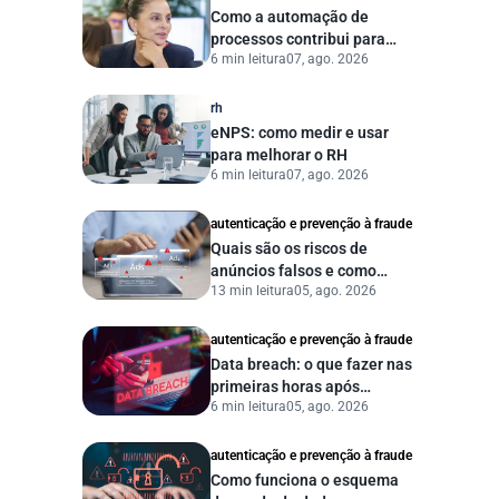
Como a automação de
processos contribui para
6 min leitura
07, ago. 2026
uma gestão pública mais
eficiente
rh
eNPS: como medir e usar
para melhorar o RH
6 min leitura
07, ago. 2026
autenticação e prevenção à fraude
Quais são os riscos de
anúncios falsos e como
13 min leitura
05, ago. 2026
proteger seu negócio?
autenticação e prevenção à fraude
Data breach: o que fazer nas
primeiras horas após
6 min leitura
05, ago. 2026
vazamento de dados?
autenticação e prevenção à fraude
Como funciona o esquema