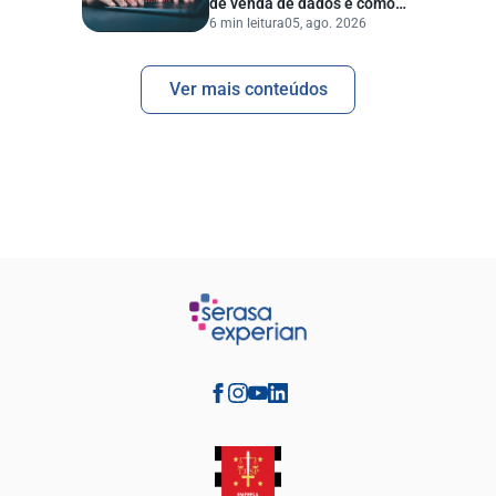
de venda de dados e como
6 min leitura
05, ago. 2026
proteger sua empresa?
Ver mais conteúdos