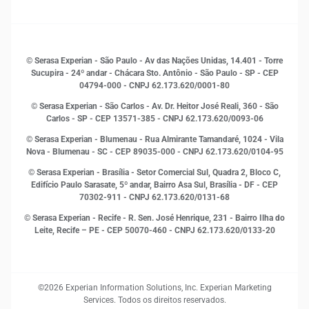
Sala de Imprensa
Finanças
Sustentabilidade
Gestão de clientes e fornecedores
Histórias de sucesso
Indicadores Econômicos
© Serasa Experian - São Paulo - Av das Nações Unidas, 14.401 - Torre
Inovação e Tecnologia
Sucupira - 24º andar - Chácara Sto. Antônio - São Paulo - SP - CEP
Leis e impostos
04794-000 - CNPJ 62.173.620/0001-80
Marketing
© Serasa Experian - São Carlos - Av. Dr. Heitor José Reali, 360 - São
MEI
Carlos - SP
- CEP 13571-385 - CNPJ 62.173.620/0093-06
Open Finance
© Serasa Experian - Blumenau - Rua Almirante Tamandaré, 1024 - Vila
Proteção de Dados
Nova - Blumenau - SC - CEP 89035-000 - CNPJ 62.173.620/0104-95
RH
© Serasa Experian - Brasília - Setor Comercial Sul, Quadra 2, Bloco C,
Sustentabilidade Corporativa
Edifício Paulo Sarasate, 5º andar, Bairro Asa Sul, Brasília - DF - CEP
70302-911 - CNPJ 62.173.620/0131-68
© Serasa Experian - Recife - R. Sen. José Henrique, 231 - Bairro Ilha do
Leite, Recife – PE - CEP 50070-460 - CNPJ 62.173.620/0133-20
©2026 Experian Information Solutions, Inc. Experian Marketing
Services. Todos os direitos reservados.