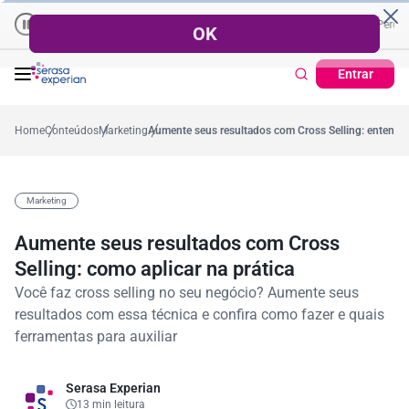
 Recuperação de Crédito
Cartão de Crédito | Cadastro Positivo
ercentual no mês
53,7%
Percentual médio no ano
38,7%
Percentual no m
Ticke
Entrar
Home
Conteúdos
Marketing
Aumente seus resultados com Cross Selling: entenda 
Marketing
Aumente seus resultados com Cross
Selling: como aplicar na prática
Você faz cross selling no seu negócio? Aumente seus
resultados com essa técnica e confira como fazer e quais
ferramentas para auxiliar
Serasa Experian
13 min leitura