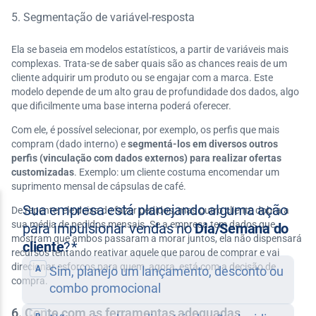
5. Segmentação de variável-resposta
Ela se baseia em modelos estatísticos, a partir de variáveis mais
complexas. Trata-se de saber quais são as chances reais de um
cliente adquirir um produto ou se engajar com a marca. Este
modelo depende de um alto grau de profundidade dos dados, algo
que dificilmente uma base interna poderá oferecer.
Com ele, é possível selecionar, por exemplo, os perfis que mais
compram (dado interno) e
segmentá-los em diversos outros
perfis (vinculação com dados externos) para realizar ofertas
customizadas
. Exemplo: um cliente costuma encomendar um
suprimento mensal de cápsulas de café.
De repente, ele deixa de fazer pedidos, mas outro cliente dobra a
sua média de pedidos mensais. Se a empresa tem dados que
mostram que ambos passaram a morar juntos, ela não dispensará
recursos tentando reativar aquele que parou de comprar e vai
direcionar esforços para quem, agora, está com a decisão de
compra.
6. Conte com as ferramentas adequadas