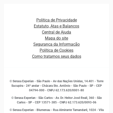
Gestão de cliente e de portfólio
Agronegócio
Open Finance
Atualização Cadastral e Financeira para Pessoa Jurídica
Autenticação e Prevenção à Fraude
Pequenas e Médias Empresas
Canais de Atendimento
Carreiras
Plataformas e Motores de decisão
Política de Privacidade
Carreiras
Cobrança
Estatuto, Atas e Balanços
Distribuidores e representantes
Crédito
Central de Ajuda
Estrutura Organizacional
Curso Gratuito de Saúde Financeira
Mapa do site
Ética e Compliance
Decisão
Segurança da Informação
Novas Marcas
Empreendedorismo
Política de Cookies
Quem somos
Estudos e Pesquisas
Como tratamos seus dados
Sala de Imprensa
Finanças
Sustentabilidade
Gestão de clientes e fornecedores
Histórias de sucesso
Indicadores Econômicos
© Serasa Experian - São Paulo - Av das Nações Unidas, 14.401 - Torre
Inovação e Tecnologia
Sucupira - 24º andar - Chácara Sto. Antônio - São Paulo - SP - CEP
Leis e impostos
04794-000 - CNPJ 62.173.620/0001-80
Marketing
© Serasa Experian - São Carlos - Av. Dr. Heitor José Reali, 360 - São
MEI
Carlos - SP
- CEP 13571-385 - CNPJ 62.173.620/0093-06
Open Finance
© Serasa Experian - Blumenau - Rua Almirante Tamandaré, 1024 - Vila