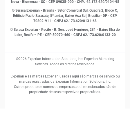
Proteção de Dados
Nova - Blumenau - SC - CEP 89035-000 - CNPJ 62.173.620/0104-95
RH
© Serasa Experian - Brasília - Setor Comercial Sul, Quadra 2, Bloco C,
Sustentabilidade Corporativa
Edifício Paulo Sarasate, 5º andar, Bairro Asa Sul, Brasília - DF - CEP
70302-911 - CNPJ 62.173.620/0131-68
© Serasa Experian - Recife - R. Sen. José Henrique, 231 - Bairro Ilha do
Leite, Recife – PE - CEP 50070-460 - CNPJ 62.173.620/0133-20
©2026 Experian Information Solutions, Inc. Experian Marketing
Services. Todos os direitos reservados.
Experian e as marcas Experian usadas aqui são marcas de serviço ou
marcas registradas da Experian Information Solutions, Inc.
Outros produtos e nomes de empresas aqui mencionados são de
propriedade de seus respectivos proprietários.