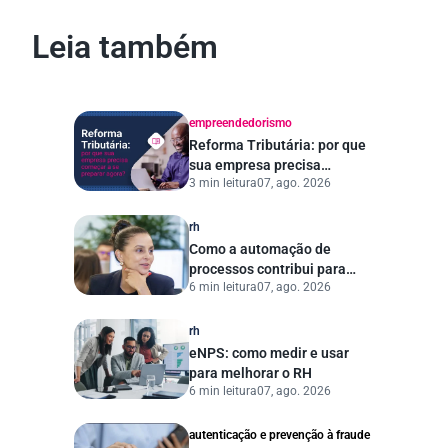
Leia também
empreendedorismo
Reforma Tributária: por que
sua empresa precisa
3 min leitura
07, ago. 2026
começar a se preparar
agora?
rh
Como a automação de
processos contribui para
6 min leitura
07, ago. 2026
uma gestão pública mais
eficiente
rh
eNPS: como medir e usar
para melhorar o RH
6 min leitura
07, ago. 2026
autenticação e prevenção à fraude