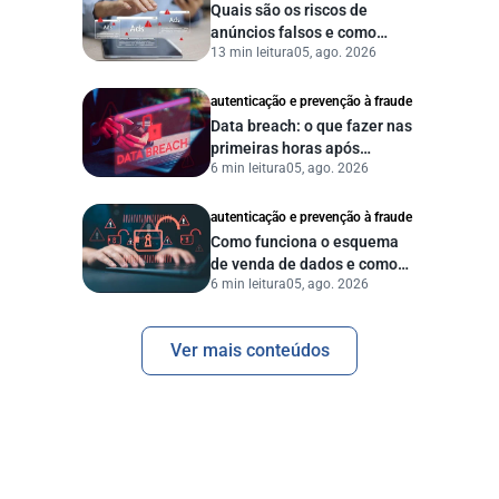
Quais são os riscos de
anúncios falsos e como
13 min leitura
05, ago. 2026
proteger seu negócio?
autenticação e prevenção à fraude
Data breach: o que fazer nas
primeiras horas após
6 min leitura
05, ago. 2026
vazamento de dados?
autenticação e prevenção à fraude
Como funciona o esquema
de venda de dados e como
6 min leitura
05, ago. 2026
proteger sua empresa?
Ver mais conteúdos