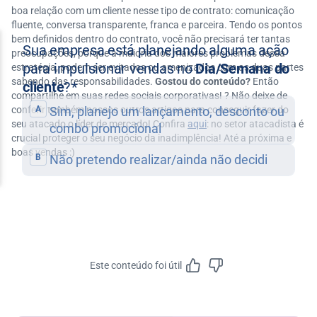
boa relação com um cliente nesse tipo de contrato: comunicação
fluente, conversa transparente, franca e parceira. Tendo os pontos
bem definidos dentro do contrato, você não precisará ter tantas
preocupações, porque a maioria dos maiores problemas dessa
estratégia, podem ser evitados ou amenizados com as duas partes
sabendo das responsabilidades.
Gostou do conteúdo?
Então
compartilhe em suas redes sociais corporativas! ? Não deixe de
conferir também nossos outros artigos para conseguir fazer do
seu atacado o líder de mercado! Confira
aqui
: no setor atacadista é
crucial proteger o seu negócio da inadimplência! Até a próxima e
boas vendas :)
Este conteúdo foi útil
Feedbac