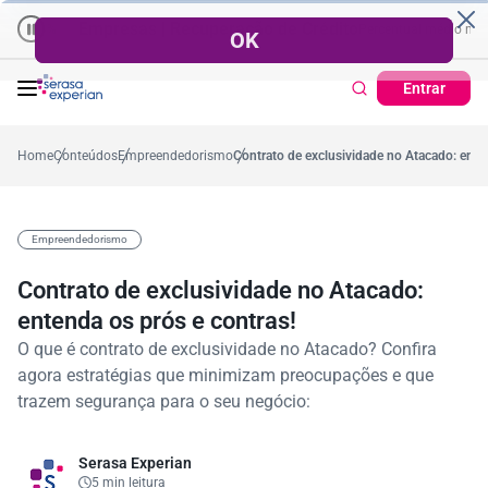
Empresas | Recuperação de Crédito
Cartão de Crédito | Cadastro
 no ano
5,4%
57,2%
Percentual no mês
53,7%
Percentual médio no ano
Entrar
Home
Conteúdos
Empreendedorismo
Contrato de exclusividade no Atacado: ente
Empreendedorismo
Contrato de exclusividade no Atacado:
entenda os prós e contras!
O que é contrato de exclusividade no Atacado? Confira
agora estratégias que minimizam preocupações e que
trazem segurança para o seu negócio:
Serasa Experian
5 min leitura