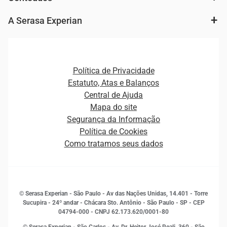
Agronegócio
Consulta e concessão de crédito
Fintechs
Cobrança e Recuperação de Dívidas
A Serasa Experian
Ver todo o conteúdo
Gestão de cliente e de portfólio
Agronegócio
Open Finance
Atualização Cadastral e Financeira para Pessoa Jurídica
Autenticação e Prevenção à Fraude
Pequenas e Médias Empresas
Canais de Atendimento
Carreiras
Plataformas e Motores de decisão
Política de Privacidade
Carreiras
Cobrança
Estatuto, Atas e Balanços
Distribuidores e representantes
Crédito
Central de Ajuda
Estrutura Organizacional
Curso Gratuito de Saúde Financeira
Mapa do site
Ética e Compliance
Decisão
Segurança da Informação
Novas Marcas
Empreendedorismo
Política de Cookies
Quem somos
Estudos e Pesquisas
Como tratamos seus dados
Sala de Imprensa
Finanças
Sustentabilidade
Gestão de clientes e fornecedores
Histórias de sucesso
Indicadores Econômicos
© Serasa Experian - São Paulo - Av das Nações Unidas, 14.401 - Torre
Inovação e Tecnologia
Sucupira - 24º andar - Chácara Sto. Antônio - São Paulo - SP - CEP
Leis e impostos
04794-000 - CNPJ 62.173.620/0001-80
Marketing