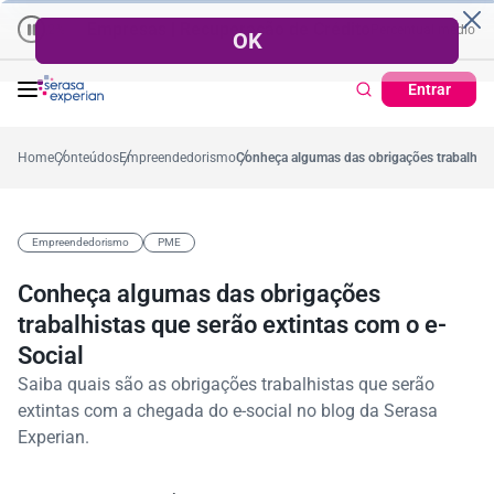
Empresas | Recuperação de Crédito
Cartão de Crédito | Cadas
dio no ano
-0,2%
57,2%
Percentual no mês
53,7%
Percentual médio no ano
Entrar
Home
Conteúdos
Empreendedorismo
Conheça algumas das obrigações trabalhista
Empreendedorismo
PME
Conheça algumas das obrigações
trabalhistas que serão extintas com o e-
Social
Saiba quais são as obrigações trabalhistas que serão
extintas com a chegada do e-social no blog da Serasa
Experian.