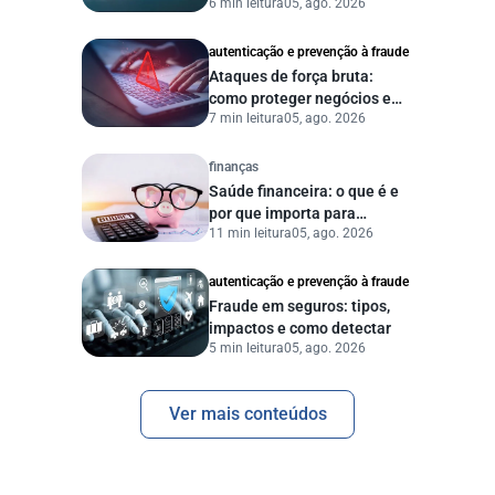
6 min leitura
05, ago. 2026
proteger sua empresa?
autenticação e prevenção à fraude
Ataques de força bruta:
como proteger negócios e
7 min leitura
05, ago. 2026
dados digitais
finanças
Saúde financeira: o que é e
por que importa para
11 min leitura
05, ago. 2026
pessoas e empresas?
autenticação e prevenção à fraude
Fraude em seguros: tipos,
impactos e como detectar
5 min leitura
05, ago. 2026
Ver mais conteúdos