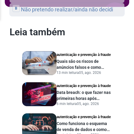
Leia também
autenticação e prevenção à fraude
Quais são os riscos de
anúncios falsos e como
13 min leitura
05, ago. 2026
proteger seu negócio?
autenticação e prevenção à fraude
Data breach: o que fazer nas
primeiras horas após
6 min leitura
05, ago. 2026
vazamento de dados?
autenticação e prevenção à fraude
Como funciona o esquema
de venda de dados e como