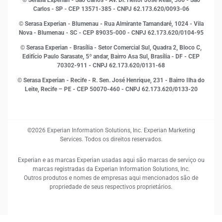
© Serasa Experian - São Carlos - Av. Dr. Heitor José Reali, 360 - São
MEI
Carlos - SP
- CEP 13571-385 - CNPJ 62.173.620/0093-06
Open Finance
© Serasa Experian - Blumenau - Rua Almirante Tamandaré, 1024 - Vila
Proteção de Dados
Nova - Blumenau - SC - CEP 89035-000 - CNPJ 62.173.620/0104-95
RH
© Serasa Experian - Brasília - Setor Comercial Sul, Quadra 2, Bloco C,
Sustentabilidade Corporativa
Edifício Paulo Sarasate, 5º andar, Bairro Asa Sul, Brasília - DF - CEP
70302-911 - CNPJ 62.173.620/0131-68
© Serasa Experian - Recife - R. Sen. José Henrique, 231 - Bairro Ilha do
Leite, Recife – PE - CEP 50070-460 - CNPJ 62.173.620/0133-20
©2026 Experian Information Solutions, Inc. Experian Marketing
Services. Todos os direitos reservados.
Experian e as marcas Experian usadas aqui são marcas de serviço ou
marcas registradas da Experian Information Solutions, Inc.
Outros produtos e nomes de empresas aqui mencionados são de
propriedade de seus respectivos proprietários.