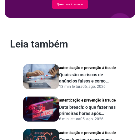
Quero me inscrever
Leia também
autenticação e prevenção à fraude
Quais são os riscos de
anúncios falsos e como
13 min leitura
05, ago. 2026
proteger seu negócio?
autenticação e prevenção à fraude
Data breach: o que fazer nas
primeiras horas após
6 min leitura
05, ago. 2026
vazamento de dados?
autenticação e prevenção à fraude
Como funciona o esquema