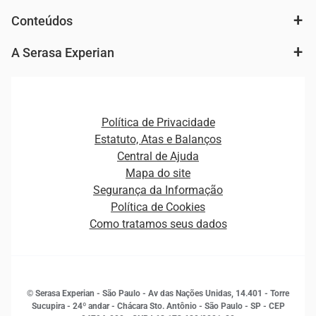
Análise de mercado e segmentação de público
Autenticação e Prevenção à Fraude
Conteúdos
Agronegócio
Consulta e concessão de crédito
Fintechs
Cobrança e Recuperação de Dívidas
A Serasa Experian
Ver todo o conteúdo
Gestão de cliente e de portfólio
Agronegócio
Open Finance
Atualização Cadastral e Financeira para Pessoa Jurídica
Autenticação e Prevenção à Fraude
Pequenas e Médias Empresas
Canais de Atendimento
Carreiras
Plataformas e Motores de decisão
Política de Privacidade
Carreiras
Cobrança
Estatuto, Atas e Balanços
Distribuidores e representantes
Crédito
Central de Ajuda
Estrutura Organizacional
Curso Gratuito de Saúde Financeira
Mapa do site
Ética e Compliance
Decisão
Segurança da Informação
Novas Marcas
Empreendedorismo
Política de Cookies
Quem somos
Estudos e Pesquisas
Como tratamos seus dados
Sala de Imprensa
Finanças
Sustentabilidade
Gestão de clientes e fornecedores
Histórias de sucesso
Indicadores Econômicos
© Serasa Experian - São Paulo - Av das Nações Unidas, 14.401 - Torre
Inovação e Tecnologia
Sucupira - 24º andar - Chácara Sto. Antônio - São Paulo - SP - CEP