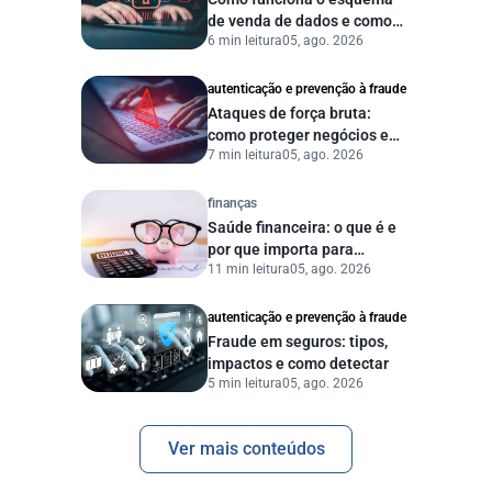
de venda de dados e como
6 min leitura
05, ago. 2026
proteger sua empresa?
autenticação e prevenção à fraude
Ataques de força bruta:
como proteger negócios e
7 min leitura
05, ago. 2026
dados digitais
finanças
Saúde financeira: o que é e
por que importa para
11 min leitura
05, ago. 2026
pessoas e empresas?
autenticação e prevenção à fraude
Fraude em seguros: tipos,
impactos e como detectar
5 min leitura
05, ago. 2026
Ver mais conteúdos