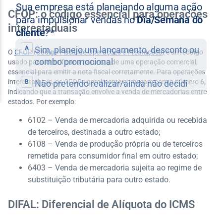
CFOP: o código essencial para operações
interestaduais
O
CFOP (Código Fiscal de Operações e Prestações)
é um código
usado para identificar a natureza de uma operação comercial,
essencial para emitir a nota fiscal corretamente. Para operações
interestaduais, os CFOPs geralmente começam com o número 6,
indicando que a transação envolve a venda de mercadorias entre
estados. Por exemplo:
6102 – Venda de mercadoria adquirida ou recebida
de terceiros, destinada a outro estado;
6108 – Venda de produção própria ou de terceiros
remetida para consumidor final em outro estado;
6403 – Venda de mercadoria sujeita ao regime de
substituição tributária para outro estado.
DIFAL: Diferencial de Alíquota do ICMS