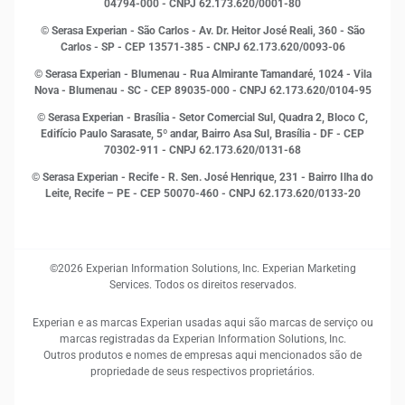
Leis e impostos
04794-000 - CNPJ 62.173.620/0001-80
Marketing
© Serasa Experian - São Carlos - Av. Dr. Heitor José Reali, 360 - São
MEI
Carlos - SP
- CEP 13571-385 - CNPJ 62.173.620/0093-06
Open Finance
© Serasa Experian - Blumenau - Rua Almirante Tamandaré, 1024 - Vila
Proteção de Dados
Nova - Blumenau - SC - CEP 89035-000 - CNPJ 62.173.620/0104-95
RH
© Serasa Experian - Brasília - Setor Comercial Sul, Quadra 2, Bloco C,
Sustentabilidade Corporativa
Edifício Paulo Sarasate, 5º andar, Bairro Asa Sul, Brasília - DF - CEP
70302-911 - CNPJ 62.173.620/0131-68
© Serasa Experian - Recife - R. Sen. José Henrique, 231 - Bairro Ilha do
Leite, Recife – PE - CEP 50070-460 - CNPJ 62.173.620/0133-20
©2026 Experian Information Solutions, Inc. Experian Marketing
Services. Todos os direitos reservados.
Experian e as marcas Experian usadas aqui são marcas de serviço ou
marcas registradas da Experian Information Solutions, Inc.
Outros produtos e nomes de empresas aqui mencionados são de
propriedade de seus respectivos proprietários.