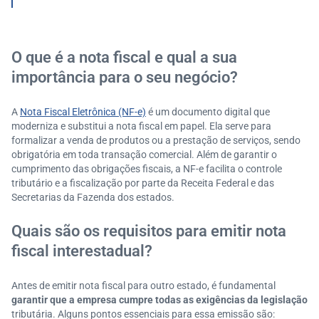
al?
CFOP: o código essencial para operações interestad
uais
O que é a nota fiscal e qual a sua
DIFAL: Diferencial de Alíquota do ICMS
importância para o seu negócio?
A
Nota Fiscal Eletrônica (NF-e)
é um documento digital que
moderniza e substitui a nota fiscal em papel. Ela serve para
formalizar a venda de produtos ou a prestação de serviços, sendo
obrigatória em toda transação comercial. Além de garantir o
cumprimento das obrigações fiscais, a NF-e facilita o controle
tributário e a fiscalização por parte da Receita Federal e das
Secretarias da Fazenda dos estados.
Quais são os requisitos para emitir nota
fiscal interestadual?
Antes de emitir nota fiscal para outro estado, é fundamental
garantir que a empresa cumpre todas as exigências da legislação
tributária. Alguns pontos essenciais para essa emissão são: