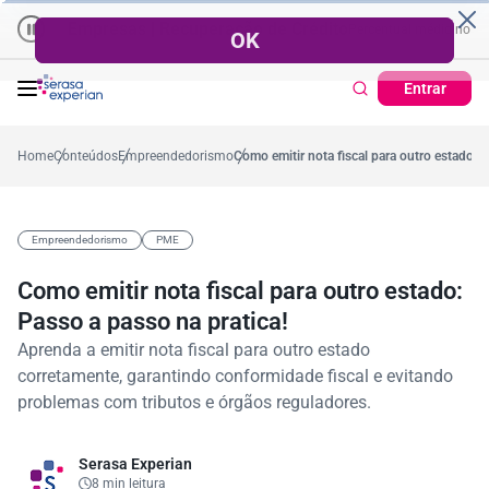
Empresas | Recuperação de Crédito
Cartão de Crédito | Cadastro Posi
o
57,2%
Percentual no mês
53,7%
Percentual médio no ano
38,7
Entrar
Home
Conteúdos
Empreendedorismo
Como emitir nota fiscal para outro estado: P
Empreendedorismo
PME
Como emitir nota fiscal para outro estado:
Passo a passo na pratica!
Aprenda a emitir nota fiscal para outro estado
corretamente, garantindo conformidade fiscal e evitando
problemas com tributos e órgãos reguladores.
Serasa Experian
8 min leitura