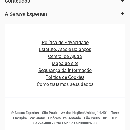
Conteúdos
Agronegócio
Consulta e concessão de crédito
Fintechs
Cobrança e Recuperação de Dívidas
A Serasa Experian
Ver todo o conteúdo
Gestão de cliente e de portfólio
Agronegócio
Open Finance
Atualização Cadastral e Financeira para Pessoa Jurídica
Autenticação e Prevenção à Fraude
Pequenas e Médias Empresas
Canais de Atendimento
Carreiras
Plataformas e Motores de decisão
Política de Privacidade
Carreiras
Cobrança
Estatuto, Atas e Balanços
Distribuidores e representantes
Crédito
Central de Ajuda
Estrutura Organizacional
Curso Gratuito de Saúde Financeira
Mapa do site
Ética e Compliance
Decisão
Segurança da Informação
Novas Marcas
Empreendedorismo
Política de Cookies
Quem somos
Estudos e Pesquisas
Como tratamos seus dados
Sala de Imprensa
Finanças
Sustentabilidade
Gestão de clientes e fornecedores
Histórias de sucesso
Indicadores Econômicos
© Serasa Experian - São Paulo - Av das Nações Unidas, 14.401 - Torre
Inovação e Tecnologia
Sucupira - 24º andar - Chácara Sto. Antônio - São Paulo - SP - CEP
Leis e impostos
04794-000 - CNPJ 62.173.620/0001-80