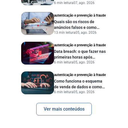
6 min leitura
07, ago. 2026
autenticação e prevenção à fraude
Quais são os riscos de
anúncios falsos e como
13 min leitura
05, ago. 2026
proteger seu negócio?
autenticação e prevenção à fraude
Data breach: o que fazer nas
primeiras horas após
6 min leitura
05, ago. 2026
vazamento de dados?
autenticação e prevenção à fraude
Como funciona o esquema
de venda de dados e como
6 min leitura
05, ago. 2026
proteger sua empresa?
Ver mais conteúdos