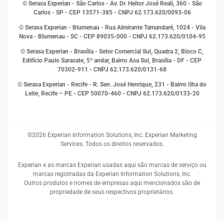
Marketing
© Serasa Experian - São Carlos - Av. Dr. Heitor José Reali, 360 - São
MEI
Carlos - SP
- CEP 13571-385 - CNPJ 62.173.620/0093-06
Open Finance
© Serasa Experian - Blumenau - Rua Almirante Tamandaré, 1024 - Vila
Proteção de Dados
Nova - Blumenau - SC - CEP 89035-000 - CNPJ 62.173.620/0104-95
RH
© Serasa Experian - Brasília - Setor Comercial Sul, Quadra 2, Bloco C,
Sustentabilidade Corporativa
Edifício Paulo Sarasate, 5º andar, Bairro Asa Sul, Brasília - DF - CEP
70302-911 - CNPJ 62.173.620/0131-68
© Serasa Experian - Recife - R. Sen. José Henrique, 231 - Bairro Ilha do
Leite, Recife – PE - CEP 50070-460 - CNPJ 62.173.620/0133-20
©2026 Experian Information Solutions, Inc. Experian Marketing
Services. Todos os direitos reservados.
Experian e as marcas Experian usadas aqui são marcas de serviço ou
marcas registradas da Experian Information Solutions, Inc.
Outros produtos e nomes de empresas aqui mencionados são de
propriedade de seus respectivos proprietários.