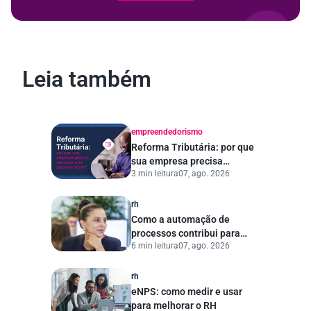
Leia também
empreendedorismo
Reforma Tributária: por que
sua empresa precisa
3 min leitura
07, ago. 2026
começar a se preparar
agora?
rh
Como a automação de
processos contribui para
6 min leitura
07, ago. 2026
uma gestão pública mais
eficiente
rh
eNPS: como medir e usar
para melhorar o RH