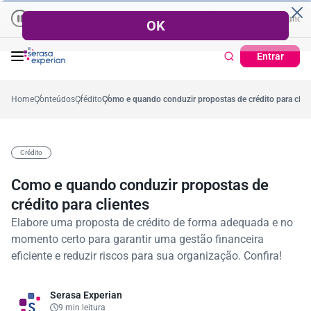
Empresas | Recuperação de Crédito
Cartão de Crédito | Cadastro Posi
o
%
57,2%
Percentual no mês
53,7%
Percentual médio no ano
38,
Entrar
Home
Conteúdos
Crédito
Como e quando conduzir propostas de crédito para clie
Crédito
Como e quando conduzir propostas de
crédito para clientes
Elabore uma proposta de crédito de forma adequada e no
momento certo para garantir uma gestão financeira
eficiente e reduzir riscos para sua organização. Confira!
Serasa Experian
9 min leitura