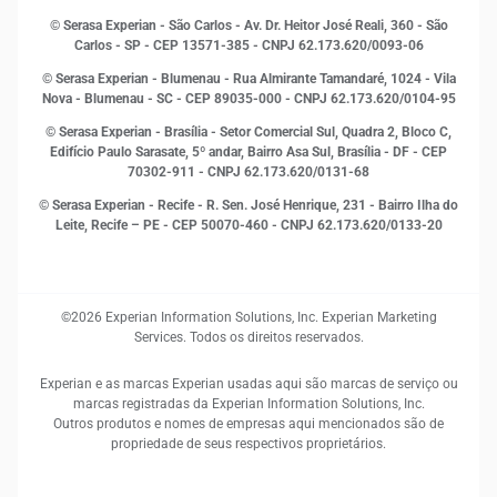
Marketing
© Serasa Experian - São Carlos - Av. Dr. Heitor José Reali, 360 - São
MEI
Carlos - SP
- CEP 13571-385 - CNPJ 62.173.620/0093-06
Open Finance
© Serasa Experian - Blumenau - Rua Almirante Tamandaré, 1024 - Vila
Proteção de Dados
Nova - Blumenau - SC - CEP 89035-000 - CNPJ 62.173.620/0104-95
RH
© Serasa Experian - Brasília - Setor Comercial Sul, Quadra 2, Bloco C,
Sustentabilidade Corporativa
Edifício Paulo Sarasate, 5º andar, Bairro Asa Sul, Brasília - DF - CEP
70302-911 - CNPJ 62.173.620/0131-68
© Serasa Experian - Recife - R. Sen. José Henrique, 231 - Bairro Ilha do
Leite, Recife – PE - CEP 50070-460 - CNPJ 62.173.620/0133-20
©2026 Experian Information Solutions, Inc. Experian Marketing
Services. Todos os direitos reservados.
Experian e as marcas Experian usadas aqui são marcas de serviço ou
marcas registradas da Experian Information Solutions, Inc.
Outros produtos e nomes de empresas aqui mencionados são de
propriedade de seus respectivos proprietários.