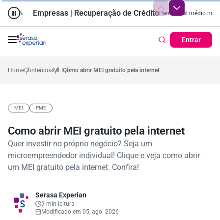
ro Positivo
Empresas | Recuperação de Crédito
E
Ticket Médio
R$ 1.428,09
Pontualidade do pagamento
Percentual médio no ano
78,7%
38,7%
Entrar
Home
Conteúdos
MEI
Como abrir MEI gratuito pela internet
MEI
PME
Como abrir MEI gratuito pela internet
Quer investir no próprio negócio? Seja um
microempreendedor individual! Clique e veja como abrir
um MEI gratuito pela internet. Confira!
Serasa Experian
9 min leitura
Modificado em 05, ago. 2026