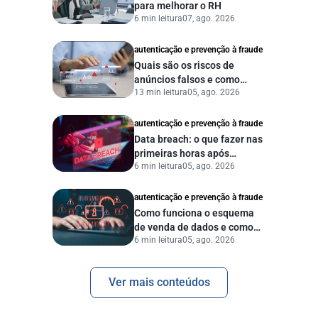
para melhorar o RH
6 min leitura
07, ago. 2026
autenticação e prevenção à fraude
Quais são os riscos de
anúncios falsos e como
13 min leitura
05, ago. 2026
proteger seu negócio?
autenticação e prevenção à fraude
Data breach: o que fazer nas
primeiras horas após
6 min leitura
05, ago. 2026
vazamento de dados?
autenticação e prevenção à fraude
Como funciona o esquema
de venda de dados e como
6 min leitura
05, ago. 2026
proteger sua empresa?
Ver mais conteúdos