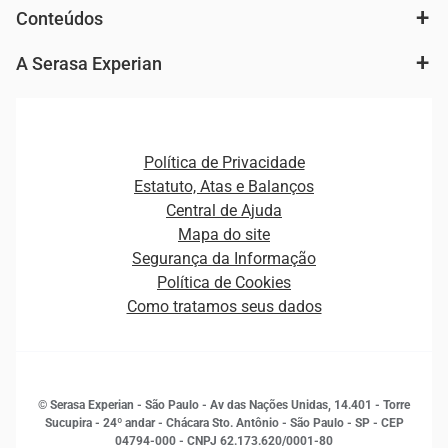
Autenticação e Prevenção à Fraude
Conteúdos
Agronegócio
Consulta e concessão de crédito
Fintechs
Cobrança e Recuperação de Dívidas
A Serasa Experian
Ver todo o conteúdo
Gestão de cliente e de portfólio
Agronegócio
Open Finance
Atualização Cadastral e Financeira para Pessoa Jurídica
Autenticação e Prevenção à Fraude
Pequenas e Médias Empresas
Canais de Atendimento
Carreiras
Plataformas e Motores de decisão
Política de Privacidade
Carreiras
Cobrança
Estatuto, Atas e Balanços
Distribuidores e representantes
Crédito
Central de Ajuda
Estrutura Organizacional
Curso Gratuito de Saúde Financeira
Mapa do site
Ética e Compliance
Decisão
Segurança da Informação
Novas Marcas
Empreendedorismo
Política de Cookies
Quem somos
Estudos e Pesquisas
Como tratamos seus dados
Sala de Imprensa
Finanças
Sustentabilidade
Gestão de clientes e fornecedores
Histórias de sucesso
Indicadores Econômicos
© Serasa Experian - São Paulo - Av das Nações Unidas, 14.401 - Torre
Inovação e Tecnologia
Sucupira - 24º andar - Chácara Sto. Antônio - São Paulo - SP - CEP
Leis e impostos
04794-000 - CNPJ 62.173.620/0001-80