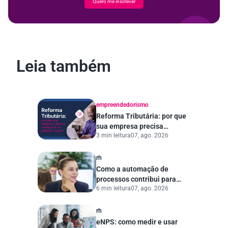
Quero me inscrever
Leia também
empreendedorismo
Reforma Tributária: por que
sua empresa precisa
3 min leitura
07, ago. 2026
começar a se preparar
agora?
rh
Como a automação de
processos contribui para
6 min leitura
07, ago. 2026
uma gestão pública mais
eficiente
rh
eNPS: como medir e usar