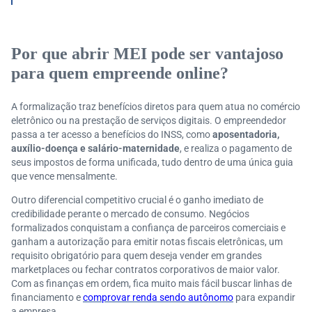
to?
Quais erros evitar durante o cadastro de MEI online?
Após abrir o MEI, quais são as obrigações e os prime
Por que abrir MEI pode ser vantajoso
iros passos?
para quem empreende online?
A formalização traz benefícios diretos para quem atua no comércio
eletrônico ou na prestação de serviços digitais. O empreendedor
passa a ter acesso a benefícios do INSS, como
aposentadoria,
auxílio-doença e salário-maternidade
, e realiza o pagamento de
seus impostos de forma unificada, tudo dentro de uma única guia
que vence mensalmente.
Outro diferencial competitivo crucial é o ganho imediato de
credibilidade perante o mercado de consumo. Negócios
formalizados conquistam a confiança de parceiros comerciais e
ganham a autorização para emitir notas fiscais eletrônicas, um
requisito obrigatório para quem deseja vender em grandes
marketplaces ou fechar contratos corporativos de maior valor.
Com as finanças em ordem, fica muito mais fácil buscar linhas de
financiamento e
comprovar renda sendo autônomo
para expandir
a empresa.