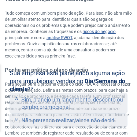
Tudo começa com um bom plano de ação. Para isso, não abra mão
de um olhar atento para identificar quais são os gargalos
operacionais ou os problemas que podem prejudicar o andamento
da empresa. Conhecer as fraquezas e os
riscos do negócio
,
principalmente com a
análise SWOT
, ajuda na identificação dos
problemas. Ouvir a opinião dos outros colaboradores e, até
mesmo, contar com a ajuda de uma consultoria podem ser
excelentes ideias nessa primeira fase.
Ponha em prática o plano de ação
Para seguir para a próxima etapa do ciclo PDCA é necessário fazer
o que foi planejado. Defina as metas com prazos, para que haja a
sensação de progresso, e delegue cada tarefa a um profissional
responsável. Se você atua por conta própria, sem funcionário,
defina quando vai realizar cada atividade com base no prazo
disponível para colocar o plano em ação. Além disso, não deixe de
lado o treinamento. Atualizar os conhecimentos seus e dos
colaboradores faz a diferença para a execução do planejamento.
Lembre-se também de registrar cada resultado ou de contar com