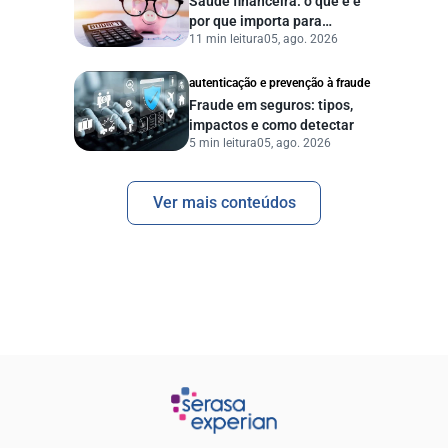
Saúde financeira: o que é e
por que importa para
11 min leitura
05, ago. 2026
pessoas e empresas?
autenticação e prevenção à fraude
Fraude em seguros: tipos,
impactos e como detectar
5 min leitura
05, ago. 2026
Ver mais conteúdos