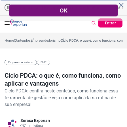
Empresas | Recuperação de Crédito
Cartão de Crédito | Cadastro 
no ano
0,2%
57,2%
Percentual no mês
53,7%
Percentual médio no ano
Entrar
Home
Conteúdos
Empreendedorismo
Ciclo PDCA: o que é, como funciona, como a
Empreendedorismo
PME
Ciclo PDCA: o que é, como funciona, como
aplicar e vantagens
Ciclo PDCA: confira neste conteúdo, como funciona essa
ferramenta de gestão e veja como aplicá-la na rotina de
sua empresa!
Serasa Experian
7 min leitura