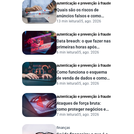
autenticação e prevenção à fraude
Quais são os riscos de
anúncios falsos e como
13 min leitura
05, ago. 2026
proteger seu negócio?
autenticação e prevenção à fraude
Data breach: o que fazer nas
primeiras horas após
6 min leitura
05, ago. 2026
vazamento de dados?
autenticação e prevenção à fraude
Como funciona o esquema
de venda de dados e como
6 min leitura
05, ago. 2026
proteger sua empresa?
autenticação e prevenção à fraude
Ataques de força bruta:
como proteger negócios e
7 min leitura
05, ago. 2026
dados digitais
finanças