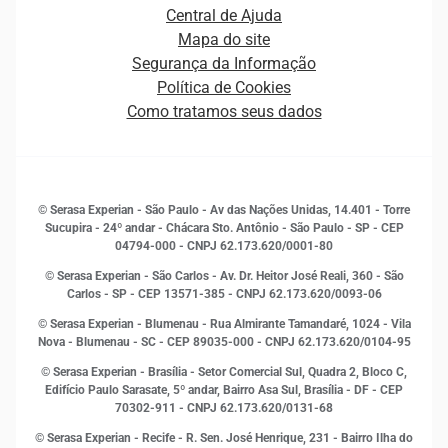
Distribuidores e representantes
Crédito
Central de Ajuda
Estrutura Organizacional
Curso Gratuito de Saúde Financeira
Mapa do site
Ética e Compliance
Decisão
Segurança da Informação
Novas Marcas
Empreendedorismo
Política de Cookies
Quem somos
Estudos e Pesquisas
Como tratamos seus dados
Sala de Imprensa
Finanças
Sustentabilidade
Gestão de clientes e fornecedores
Histórias de sucesso
Indicadores Econômicos
© Serasa Experian - São Paulo - Av das Nações Unidas, 14.401 - Torre
Inovação e Tecnologia
Sucupira - 24º andar - Chácara Sto. Antônio - São Paulo - SP - CEP
Leis e impostos
04794-000 - CNPJ 62.173.620/0001-80
Marketing
© Serasa Experian - São Carlos - Av. Dr. Heitor José Reali, 360 - São
MEI
Carlos - SP
- CEP 13571-385 - CNPJ 62.173.620/0093-06
Open Finance
© Serasa Experian - Blumenau - Rua Almirante Tamandaré, 1024 - Vila
Proteção de Dados
Nova - Blumenau - SC - CEP 89035-000 - CNPJ 62.173.620/0104-95
RH
© Serasa Experian - Brasília - Setor Comercial Sul, Quadra 2, Bloco C,
Sustentabilidade Corporativa
Edifício Paulo Sarasate, 5º andar, Bairro Asa Sul, Brasília - DF - CEP
70302-911 - CNPJ 62.173.620/0131-68
© Serasa Experian - Recife - R. Sen. José Henrique, 231 - Bairro Ilha do