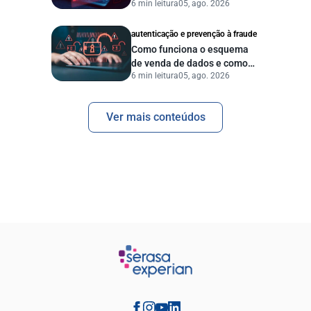
6 min leitura
05, ago. 2026
vazamento de dados?
autenticação e prevenção à fraude
Como funciona o esquema
de venda de dados e como
6 min leitura
05, ago. 2026
proteger sua empresa?
Ver mais conteúdos