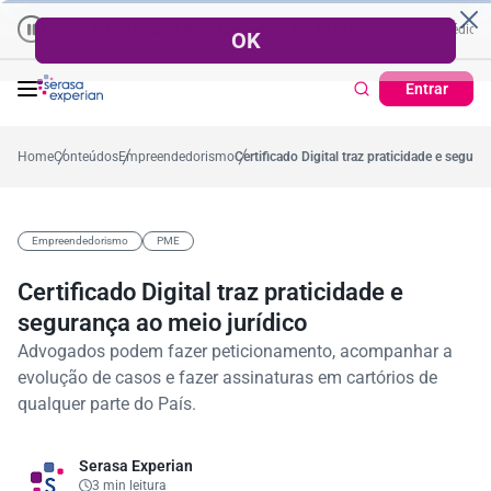
Empresas | Recuperação de Crédito
Cartão de Crédito | Cada
médio no ano
-5,4%
57,2%
Percentual no mês
53,7%
Percentual médio no ano
Entrar
Home
Conteúdos
Empreendedorismo
Certificado Digital traz praticidade e segura
Empreendedorismo
PME
Certificado Digital traz praticidade e
segurança ao meio jurídico
Advogados podem fazer peticionamento, acompanhar a
evolução de casos e fazer assinaturas em cartórios de
qualquer parte do País.
Serasa Experian
3 min leitura