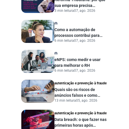
sua empresa precisa
3 min leitura
07, ago. 2026
começar a se preparar
agora?
rh
Como a automação de
processos contribui para
6 min leitura
07, ago. 2026
uma gestão pública mais
eficiente
rh
eNPS: como medir e usar
para melhorar o RH
6 min leitura
07, ago. 2026
autenticação e prevenção à fraude
Quais são os riscos de
anúncios falsos e como
13 min leitura
05, ago. 2026
proteger seu negócio?
autenticação e prevenção à fraude
Data breach: o que fazer nas
primeiras horas após