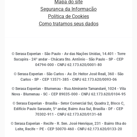
Mapa do site
Ética e Compliance
Decisão
Segurança da Informação
Novas Marcas
Empreendedorismo
Política de Cookies
Quem somos
Estudos e Pesquisas
Como tratamos seus dados
Sala de Imprensa
Finanças
Sustentabilidade
Gestão de clientes e fornecedores
Histórias de sucesso
Indicadores Econômicos
© Serasa Experian - São Paulo - Av das Nações Unidas, 14.401 - Torre
Inovação e Tecnologia
Sucupira - 24º andar - Chácara Sto. Antônio - São Paulo - SP - CEP
Leis e impostos
04794-000 - CNPJ 62.173.620/0001-80
Marketing
© Serasa Experian - São Carlos - Av. Dr. Heitor José Reali, 360 - São
MEI
Carlos - SP
- CEP 13571-385 - CNPJ 62.173.620/0093-06
Open Finance
© Serasa Experian - Blumenau - Rua Almirante Tamandaré, 1024 - Vila
Proteção de Dados
Nova - Blumenau - SC - CEP 89035-000 - CNPJ 62.173.620/0104-95
RH
© Serasa Experian - Brasília - Setor Comercial Sul, Quadra 2, Bloco C,
Sustentabilidade Corporativa
Edifício Paulo Sarasate, 5º andar, Bairro Asa Sul, Brasília - DF - CEP
70302-911 - CNPJ 62.173.620/0131-68
© Serasa Experian - Recife - R. Sen. José Henrique, 231 - Bairro Ilha do
Leite, Recife – PE - CEP 50070-460 - CNPJ 62.173.620/0133-20