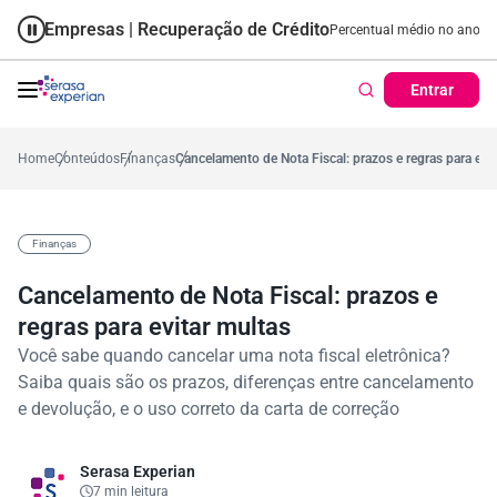
Empresas | Recuperação de Crédito
Cartão de Crédito | Cadastro P
 ano
57,2%
Percentual no mês
53,7%
Percentual médio no ano
38,7%
Entrar
Home
Conteúdos
Finanças
Cancelamento de Nota Fiscal: prazos e regras para evit
Finanças
Cancelamento de Nota Fiscal: prazos e
regras para evitar multas
Você sabe quando cancelar uma nota fiscal eletrônica?
Saiba quais são os prazos, diferenças entre cancelamento
e devolução, e o uso correto da carta de correção
Serasa Experian
7 min leitura