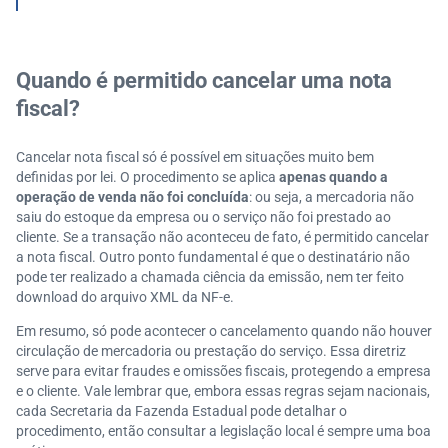
esso é igual?
Quais as consequências do cancelamento fora das r
egras?
Quando é permitido cancelar uma nota
Onde buscar apoio para dúvidas sobre nota fiscal?
fiscal?
Cancelar nota fiscal só é possível em situações muito bem
definidas por lei. O procedimento se aplica
apenas quando a
operação de venda não foi concluída
: ou seja, a mercadoria não
saiu do estoque da empresa ou o serviço não foi prestado ao
cliente. Se a transação não aconteceu de fato, é permitido cancelar
a nota fiscal. Outro ponto fundamental é que o destinatário não
pode ter realizado a chamada ciência da emissão, nem ter feito
download do arquivo XML da NF-e.
Em resumo, só pode acontecer o cancelamento quando não houver
circulação de mercadoria ou prestação do serviço. Essa diretriz
serve para evitar fraudes e omissões fiscais, protegendo a empresa
e o cliente. Vale lembrar que, embora essas regras sejam nacionais,
cada Secretaria da Fazenda Estadual pode detalhar o
procedimento, então consultar a legislação local é sempre uma boa