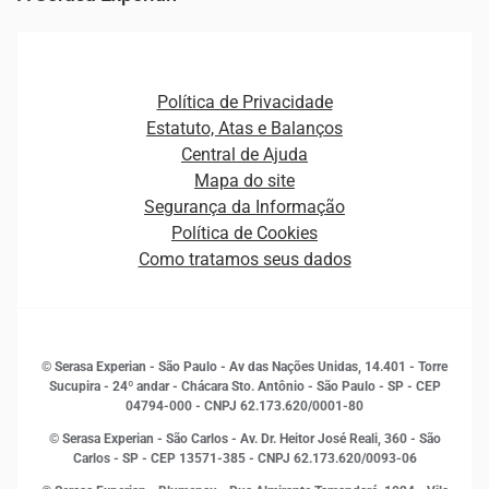
Ver todo o conteúdo
Gestão de cliente e de portfólio
Agronegócio
Open Finance
Atualização Cadastral e Financeira para Pessoa Jurídica
Autenticação e Prevenção à Fraude
Pequenas e Médias Empresas
Canais de Atendimento
Carreiras
Plataformas e Motores de decisão
Política de Privacidade
Carreiras
Cobrança
Estatuto, Atas e Balanços
Distribuidores e representantes
Crédito
Central de Ajuda
Estrutura Organizacional
Curso Gratuito de Saúde Financeira
Mapa do site
Ética e Compliance
Decisão
Segurança da Informação
Novas Marcas
Empreendedorismo
Política de Cookies
Quem somos
Estudos e Pesquisas
Como tratamos seus dados
Sala de Imprensa
Finanças
Sustentabilidade
Gestão de clientes e fornecedores
Histórias de sucesso
Indicadores Econômicos
© Serasa Experian - São Paulo - Av das Nações Unidas, 14.401 - Torre
Inovação e Tecnologia
Sucupira - 24º andar - Chácara Sto. Antônio - São Paulo - SP - CEP
Leis e impostos
04794-000 - CNPJ 62.173.620/0001-80
Marketing
© Serasa Experian - São Carlos - Av. Dr. Heitor José Reali, 360 - São
MEI
Carlos - SP
- CEP 13571-385 - CNPJ 62.173.620/0093-06
Open Finance