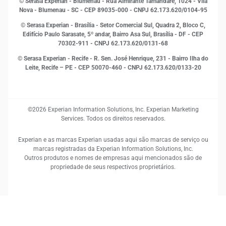
© Serasa Experian - Blumenau - Rua Almirante Tamandaré, 1024 - Vila
Proteção de Dados
Nova - Blumenau - SC - CEP 89035-000 - CNPJ 62.173.620/0104-95
RH
© Serasa Experian - Brasília - Setor Comercial Sul, Quadra 2, Bloco C,
Sustentabilidade Corporativa
Edifício Paulo Sarasate, 5º andar, Bairro Asa Sul, Brasília - DF - CEP
70302-911 - CNPJ 62.173.620/0131-68
© Serasa Experian - Recife - R. Sen. José Henrique, 231 - Bairro Ilha do
Leite, Recife – PE - CEP 50070-460 - CNPJ 62.173.620/0133-20
©2026 Experian Information Solutions, Inc. Experian Marketing
Services. Todos os direitos reservados.
Experian e as marcas Experian usadas aqui são marcas de serviço ou
marcas registradas da Experian Information Solutions, Inc.
Outros produtos e nomes de empresas aqui mencionados são de
propriedade de seus respectivos proprietários.