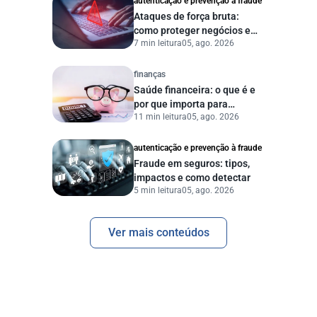
autenticação e prevenção à fraude
Ataques de força bruta:
como proteger negócios e
7 min leitura
05, ago. 2026
dados digitais
finanças
Saúde financeira: o que é e
por que importa para
11 min leitura
05, ago. 2026
pessoas e empresas?
autenticação e prevenção à fraude
Fraude em seguros: tipos,
impactos e como detectar
5 min leitura
05, ago. 2026
Ver mais conteúdos