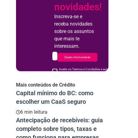
novidades!
Inscreva-se e
receba novidades
sobre os assuntos
que mais te
interessam.
Quero me inscrever
Aceito os Termos e Condições e autorizo o uso de meus d
acordo
Mais conteúdos de Crédito
Capital mínimo do BC: como
escolher um CaaS seguro
6 min leitura
Antecipação de recebíveis: guia
completo sobre tipos, taxas e
como funciona para empresas