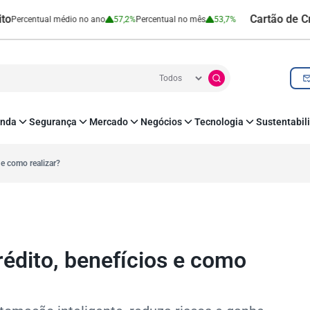
Cartão de Crédito | 
tual médio no ano
57,2%
Percentual no mês
53,7%
nda
Segurança
Mercado
Negócios
Tecnologia
Sustentabil
utenticação e Prevenção à Fraude
Leis e Impostos
Agronegócio
Inovação e Tecnologia
Responsabilidade
roteção de Dados
Open Finance
RH
O corre de quem f
 e como realizar?
mo
Estudos e Pesquisas
s e fornecedores
Indicadores Econômicos
Cadastro Positivo
édito, benefícios e como