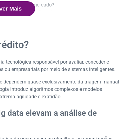
s flutuações do mercado?
Ver Mais
mação digital do Sicoob
rédito?
a tecnológica responsável por avaliar, conceder e
es ou empresariais por meio de sistemas inteligentes.
que dependem quase exclusivamente da triagem manual
ogia introduz algoritmos complexos e modelos
trema agilidade e exatidão.
g data elevam a análise de
dutiva de quem opera as planilhas, as organizações