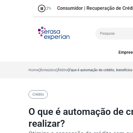
Consumidor | Recuperação de Crédito
ntual no mês
37,2%
Percen
Empree
Cobrança
A
Crédito
P
Home
Conteúdos
Crédito
O que é automação de crédito, benefícios
Empreendedoris
Gestão de cliente
Decisão
Crédito
MEI
Finanças
O que é automação de cr
Marketing
realizar?