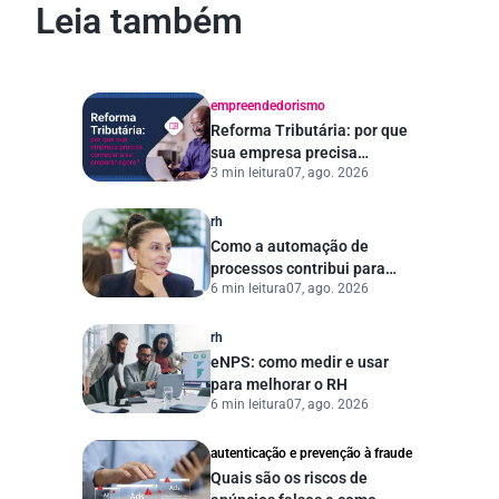
Leia também
empreendedorismo
Reforma Tributária: por que
sua empresa precisa
3 min leitura
07, ago. 2026
começar a se preparar
agora?
rh
Como a automação de
processos contribui para
6 min leitura
07, ago. 2026
uma gestão pública mais
eficiente
rh
eNPS: como medir e usar
para melhorar o RH
6 min leitura
07, ago. 2026
autenticação e prevenção à fraude
Quais são os riscos de