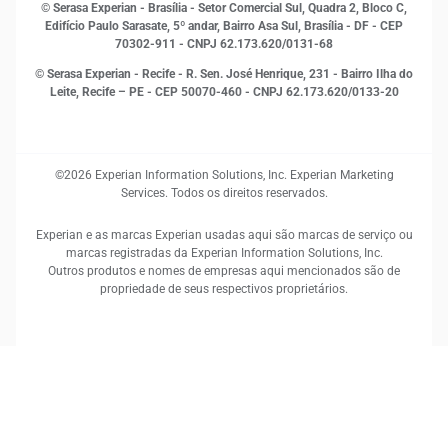
RH
© Serasa Experian - Brasília - Setor Comercial Sul, Quadra 2, Bloco C,
Sustentabilidade Corporativa
Edifício Paulo Sarasate, 5º andar, Bairro Asa Sul, Brasília - DF - CEP
70302-911 - CNPJ 62.173.620/0131-68
© Serasa Experian - Recife - R. Sen. José Henrique, 231 - Bairro Ilha do
Leite, Recife – PE - CEP 50070-460 - CNPJ 62.173.620/0133-20
©2026 Experian Information Solutions, Inc. Experian Marketing
Services. Todos os direitos reservados.
Experian e as marcas Experian usadas aqui são marcas de serviço ou
marcas registradas da Experian Information Solutions, Inc.
Outros produtos e nomes de empresas aqui mencionados são de
propriedade de seus respectivos proprietários.