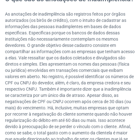
As anotações de inadimplência são registros feitos por órgãos
autorizados (os birôs de crédito), com o intuito de cadastrar as
informações das pessoas inadimplentes em bases de dados
específicas. Específicas porque os bancos de dados dessas
instituições não necessariamente contemplam os mesmos
devedores. O grande objetivo desse cadastro consiste em
compartilhar as informações com as empresas que tenham acesso
a elas. Vale ressaltar que os dados coletados e divulgados são
diretos e simples. Eles apresentam os nomes das pessoas (física
ou jurídica) envolvidas em transações comerciais que exibam
valores em aberto. No registro, é possível identificar os números de
CPF ou CNPJ do devedor, além, é claro, da empresa credora e seu
respectivo CNPJ. Também é importante dizer que a inadimplência
se caracteriza por um único dia de atraso. Apesar disso, as
negativações de CPF ou CNPJ ocorrem após cerca de 30 dias (ou
mais) do vencimento. Há, inclusive, muitas empresas que optam
por recorrer à negativação do cliente somente quando não houver
regularização do débito em até 60 dias ou mais. Isso acontece
devido à preocupação de se perder o vínculo com o cliente. Afinal,
como se sabe, o total gasto com o aumento da clientela é maior
que aquele direcionado ao trabalho de reter os clientes que já se