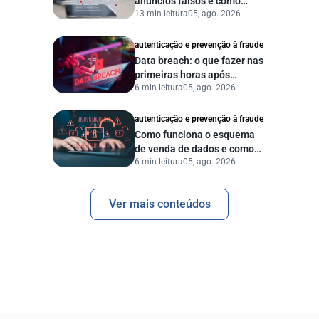
anúncios falsos e como
13 min leitura
05, ago. 2026
proteger seu negócio?
autenticação e prevenção à fraude
Data breach: o que fazer nas
primeiras horas após
6 min leitura
05, ago. 2026
vazamento de dados?
autenticação e prevenção à fraude
Como funciona o esquema
de venda de dados e como
6 min leitura
05, ago. 2026
proteger sua empresa?
Ver mais conteúdos