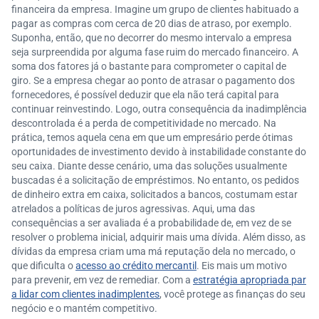
financeira da empresa. Imagine um grupo de clientes habituado a
pagar as compras com cerca de 20 dias de atraso, por exemplo.
Suponha, então, que no decorrer do mesmo intervalo a empresa
seja surpreendida por alguma fase ruim do mercado financeiro. A
soma dos fatores já o bastante para comprometer o capital de
giro. Se a empresa chegar ao ponto de atrasar o pagamento dos
fornecedores, é possível deduzir que ela não terá capital para
continuar reinvestindo. Logo, outra consequência da inadimplência
descontrolada é a perda de competitividade no mercado. Na
prática, temos aquela cena em que um empresário perde ótimas
oportunidades de investimento devido à instabilidade constante do
seu caixa. Diante desse cenário, uma das soluções usualmente
buscadas é a solicitação de empréstimos. No entanto, os pedidos
de dinheiro extra em caixa, solicitados a bancos, costumam estar
atrelados a políticas de juros agressivas. Aqui, uma das
consequências a ser avaliada é a probabilidade de, em vez de se
resolver o problema inicial, adquirir mais uma dívida. Além disso, as
dívidas da empresa criam uma má reputação dela no mercado, o
que dificulta o
acesso ao crédito mercantil
. Eis mais um motivo
para prevenir, em vez de remediar. Com a
estratégia apropriada par
a lidar com clientes inadimplentes
, você protege as finanças do seu
negócio e o mantém competitivo.