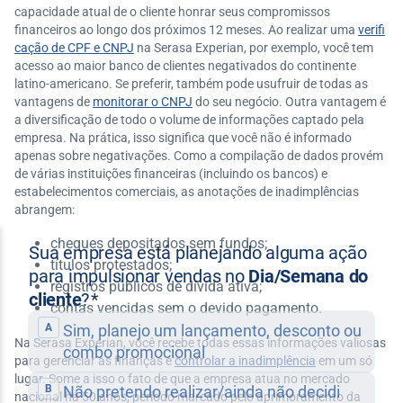
capacidade atual de o cliente honrar seus compromissos
financeiros ao longo dos próximos 12 meses. Ao realizar uma
verifi
cação de CPF e CNPJ
na Serasa Experian, por exemplo, você tem
acesso ao maior banco de clientes negativados do continente
latino-americano. Se preferir, também pode usufruir de todas as
vantagens de
monitorar o CNPJ
do seu negócio. Outra vantagem é
a diversificação de todo o volume de informações captado pela
empresa. Na prática, isso significa que você não é informado
apenas sobre negativações. Como a compilação de dados provém
de várias instituições financeiras (incluindo os bancos) e
estabelecimentos comerciais, as anotações de inadimplências
abrangem:
cheques depositados sem fundos;
títulos protestados;
registros públicos de dívida ativa;
contas vencidas sem o devido pagamento.
Na Serasa Experian, você recebe todas essas informações valiosas
para gerenciar as finanças e
controlar a inadimplência
em um só
lugar. Some a isso o fato de que a empresa atua no mercado
nacional há 50 anos, período marcado pelo aprimoramento da