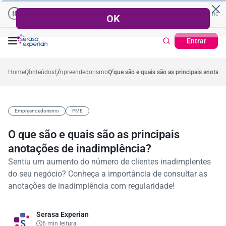
Empresas | Recuperação de Crédito
Cartão de Crédito | Cadastro
 no ano
5,4%
57,2%
Percentual no mês
53,7%
Percentual médio no ano
Entrar
Home
Conteúdos
Empreendedorismo
O que são e quais são as principais anotaç
Empreendedorismo
PME
O que são e quais são as principais
anotações de inadimplência?
Sentiu um aumento do número de clientes inadimplentes
do seu negócio? Conheça a importância de consultar as
anotações de inadimplência com regularidade!
Serasa Experian
6 min leitura