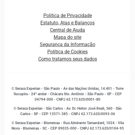
Atualização Cadastral e Financeira para Pessoa Jurídica
Autenticação e Prevenção à Fraude
Pequenas e Médias Empresas
Canais de Atendimento
Carreiras
Plataformas e Motores de decisão
Política de Privacidade
Carreiras
Cobrança
Estatuto, Atas e Balanços
Distribuidores e representantes
Crédito
Central de Ajuda
Estrutura Organizacional
Curso Gratuito de Saúde Financeira
Mapa do site
Ética e Compliance
Decisão
Segurança da Informação
Novas Marcas
Empreendedorismo
Política de Cookies
Quem somos
Estudos e Pesquisas
Como tratamos seus dados
Sala de Imprensa
Finanças
Sustentabilidade
Gestão de clientes e fornecedores
Histórias de sucesso
Indicadores Econômicos
© Serasa Experian - São Paulo - Av das Nações Unidas, 14.401 - Torre
Inovação e Tecnologia
Sucupira - 24º andar - Chácara Sto. Antônio - São Paulo - SP - CEP
Leis e impostos
04794-000 - CNPJ 62.173.620/0001-80
Marketing
© Serasa Experian - São Carlos - Av. Dr. Heitor José Reali, 360 - São
MEI
Carlos - SP
- CEP 13571-385 - CNPJ 62.173.620/0093-06
Open Finance
© Serasa Experian - Blumenau - Rua Almirante Tamandaré, 1024 - Vila
Proteção de Dados
Nova - Blumenau - SC - CEP 89035-000 - CNPJ 62.173.620/0104-95