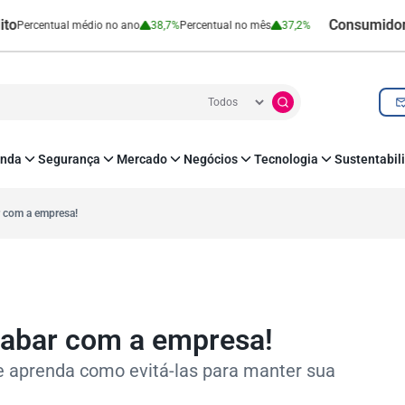
Consumidor | Recu
ntual médio no ano
38,7%
Percentual no mês
37,2%
nda
Segurança
Mercado
Negócios
Tecnologia
Sustentabil
utenticação e Prevenção à Fraude
Leis e Impostos
Agronegócio
Inovação e Tecnologia
Responsabilidade
roteção de Dados
Open Finance
RH
O corre de quem f
r com a empresa!
mo
Estudos e Pesquisas
s e fornecedores
Indicadores Econômicos
Cadastro Positivo
cabar com a empresa!
e aprenda como evitá-las para manter sua