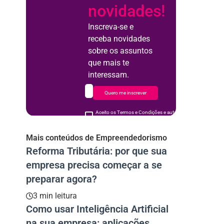
novidades!
Inscreva-se e
receba novidades
sobre os assuntos
que mais te
interessam.
Quero me inscrever
Aceito os Termos e Condições e autorizo o uso de meus d
acordo
Mais conteúdos de Empreendedorismo
Reforma Tributária: por que sua
empresa precisa começar a se
preparar agora?
3 min leitura
Como usar Inteligência Artificial
na sua empresa: aplicações