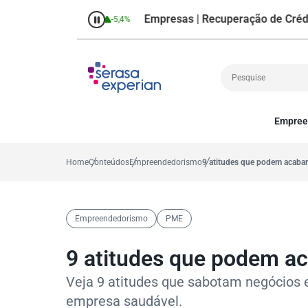
Empresas | Recuperação de Crédito
%
Variação mensal
-5,4%
Perce
Empree
Cobrança
A
Crédito
P
Home
Conteúdos
Empreendedorismo
9 atitudes que podem acaba
Empreendedoris
Gestão de cliente
Decisão
Empreendedorismo
PME
MEI
Finanças
9 atitudes que podem a
Marketing
Veja 9 atitudes que sabotam negócios 
empresa saudável.