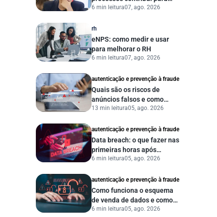
6 min leitura
07, ago. 2026
uma gestão pública mais
eficiente
rh
eNPS: como medir e usar
para melhorar o RH
6 min leitura
07, ago. 2026
autenticação e prevenção à fraude
Quais são os riscos de
anúncios falsos e como
13 min leitura
05, ago. 2026
proteger seu negócio?
autenticação e prevenção à fraude
Data breach: o que fazer nas
primeiras horas após
6 min leitura
05, ago. 2026
vazamento de dados?
autenticação e prevenção à fraude
Como funciona o esquema
de venda de dados e como
6 min leitura
05, ago. 2026
proteger sua empresa?