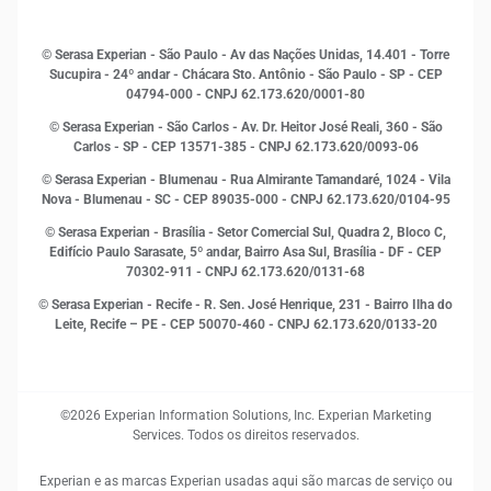
Histórias de sucesso
Indicadores Econômicos
© Serasa Experian - São Paulo - Av das Nações Unidas, 14.401 - Torre
Inovação e Tecnologia
Sucupira - 24º andar - Chácara Sto. Antônio - São Paulo - SP - CEP
Leis e impostos
04794-000 - CNPJ 62.173.620/0001-80
Marketing
© Serasa Experian - São Carlos - Av. Dr. Heitor José Reali, 360 - São
MEI
Carlos - SP
- CEP 13571-385 - CNPJ 62.173.620/0093-06
Open Finance
© Serasa Experian - Blumenau - Rua Almirante Tamandaré, 1024 - Vila
Proteção de Dados
Nova - Blumenau - SC - CEP 89035-000 - CNPJ 62.173.620/0104-95
RH
© Serasa Experian - Brasília - Setor Comercial Sul, Quadra 2, Bloco C,
Sustentabilidade Corporativa
Edifício Paulo Sarasate, 5º andar, Bairro Asa Sul, Brasília - DF - CEP
70302-911 - CNPJ 62.173.620/0131-68
© Serasa Experian - Recife - R. Sen. José Henrique, 231 - Bairro Ilha do
Leite, Recife – PE - CEP 50070-460 - CNPJ 62.173.620/0133-20
©2026 Experian Information Solutions, Inc. Experian Marketing
Services. Todos os direitos reservados.
Experian e as marcas Experian usadas aqui são marcas de serviço ou