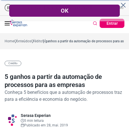
Empresas | Recuperação de Crédito
Cartão de Crédito | Cad
médio no ano
5,4%
57,2%
Percentual no mês
53,7%
Percentual médio no ano
Entrar
Home
Conteúdos
Crédito
5 ganhos a partir da automação de processos para as e
Crédito
5 ganhos a partir da automação de
processos para as empresas
Conheça 5 benefícios que a automação de processos traz
para a eficiência e economia do negócio.
Serasa Experian
5 min leitura
Publicado em 28, mai. 2019