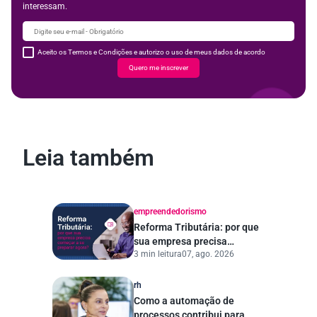
interessam.
Aceito os Termos e Condições e autorizo o uso de meus dados de acordo
Quero me inscrever
Leia também
empreendedorismo
Reforma Tributária: por que
sua empresa precisa
3 min leitura
07, ago. 2026
começar a se preparar
agora?
rh
Como a automação de
processos contribui para