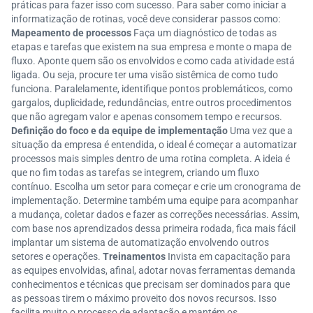
práticas para fazer isso com sucesso. Para saber como iniciar a
informatização de rotinas, você deve considerar passos como:
Mapeamento de processos
Faça um diagnóstico de todas as
etapas e tarefas que existem na sua empresa e monte o mapa de
fluxo. Aponte quem são os envolvidos e como cada atividade está
ligada. Ou seja, procure ter uma visão sistêmica de como tudo
funciona. Paralelamente, identifique pontos problemáticos, como
gargalos, duplicidade, redundâncias, entre outros procedimentos
que não agregam valor e apenas consomem tempo e recursos.
Definição do foco e da equipe de implementação
Uma vez que a
situação da empresa é entendida, o ideal é começar a automatizar
processos mais simples dentro de uma rotina completa. A ideia é
que no fim todas as tarefas se integrem, criando um fluxo
contínuo. Escolha um setor para começar e crie um cronograma de
implementação. Determine também uma equipe para acompanhar
a mudança, coletar dados e fazer as correções necessárias. Assim,
com base nos aprendizados dessa primeira rodada, fica mais fácil
implantar um sistema de automatização envolvendo outros
setores e operações.
Treinamentos
Invista em capacitação para
as equipes envolvidas, afinal, adotar novas ferramentas demanda
conhecimentos e técnicas que precisam ser dominados para que
as pessoas tirem o máximo proveito dos novos recursos. Isso
facilita muito o processo de adaptação e mantém os