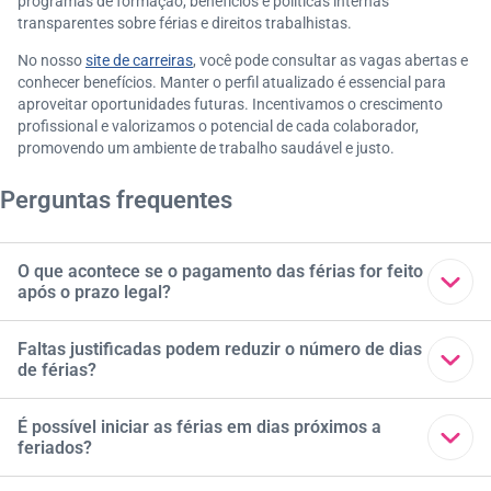
programas de formação, benefícios e políticas internas
transparentes sobre férias e direitos trabalhistas.
No nosso
site de carreiras
, você pode consultar as vagas abertas e
conhecer benefícios. Manter o perfil atualizado é essencial para
aproveitar oportunidades futuras. Incentivamos o crescimento
profissional e valorizamos o potencial de cada colaborador,
promovendo um ambiente de trabalho saudável e justo.
Perguntas frequentes
O que acontece se o pagamento das férias for feito
após o prazo legal?
O pagamento deve ocorrer até dois dias antes do início
Faltas justificadas podem reduzir o número de dias
de férias?
das férias. Se houver atraso, o empregador pode ser
penalizado com multa e, em alguns casos, pagamento em
dobro, conforme o artigo 137 da CLT.
Não. Apenas faltas injustificadas impactam o período de
É possível iniciar as férias em dias próximos a
feriados?
férias. Faltas justificadas, como atestados médicos ou
luto, não reduzem o direito.