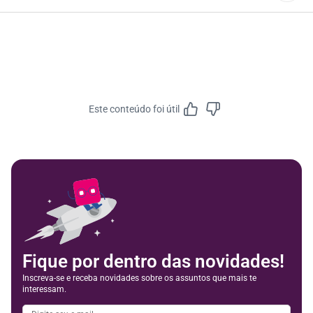
houver.
Os principais são: cálculo incorreto de médias, pagamento
fora do prazo, não inclusão do adicional de 1/3, e falhas
na comunicação do período de gozo.
Este conteúdo foi útil
Feedbac
Fique por dentro das novidades!
Inscreva-se e receba novidades sobre os assuntos que mais te
interessam.