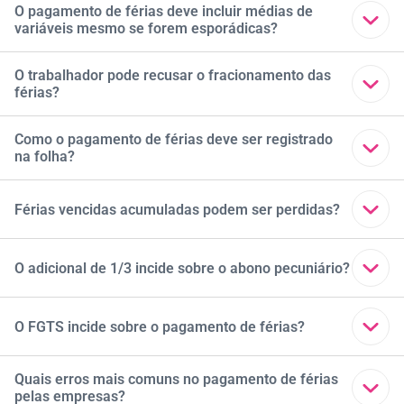
Não. A CLT proíbe o início das férias nos dois dias que
O pagamento de férias deve incluir médias de
variáveis mesmo se forem esporádicas?
antecedem feriados ou repouso semanal remunerado,
como domingos.
Apenas variáveis habitualmente recebidas (como horas
O trabalhador pode recusar o fracionamento das
férias?
extras frequentes ou comissões regulares) devem ser
incluídas no cálculo.
Sim. O fracionamento só é válido com acordo entre as
Como o pagamento de férias deve ser registrado
na folha?
partes. O colaborador pode recusar e solicitar o gozo em
período único.
Deve ser feito em folha separada ou destacada, com
Férias vencidas acumuladas podem ser perdidas?
discriminação clara de valores, adicionais e descontos,
conforme exigido pela CLT.
A CLT não permite acumular mais de dois períodos
O adicional de 1/3 incide sobre o abono pecuniário?
vencidos. O acúmulo pode gerar pagamento indenizado ou
perda parcial do direito.
Sim. Ao vender parte das férias, o trabalhador recebe o
O FGTS incide sobre o pagamento de férias?
valor correspondente aos dias vendidos mais o adicional
de 1/3 sobre esse montante.
Sim. O empregador deve recolher o FGTS sobre o valor
Quais erros mais comuns no pagamento de férias
pelas empresas?
total das férias, incluindo o adicional de 1/3 e variáveis, se