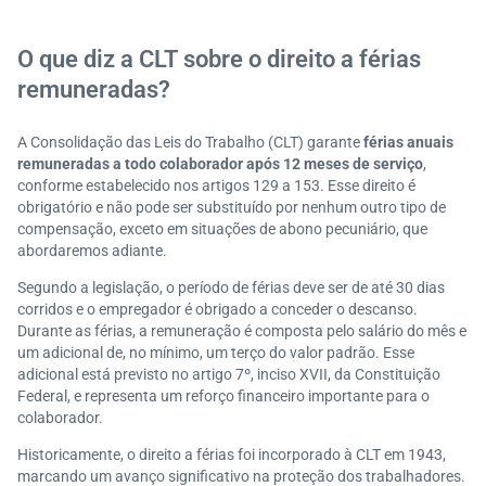
e férias?
Abono pecuniário: quando é possível vender parte da
O que diz a CLT sobre o direito a férias
s férias?
remuneradas?
Prazo para pagamento de férias e consequências do
atraso
A Consolidação das Leis do Trabalho (CLT) garante
férias anuais
Dicas para organizar o orçamento durante as férias
remuneradas a todo colaborador após 12 meses de serviço
,
Procurando por um emprego? Confira as vagas na S
conforme estabelecido nos artigos 129 a 153. Esse direito é
erasa Experian
obrigatório e não pode ser substituído por nenhum outro tipo de
Perguntas frequentes
compensação, exceto em situações de abono pecuniário, que
abordaremos adiante.
Segundo a legislação, o período de férias deve ser de até 30 dias
corridos e o empregador é obrigado a conceder o descanso.
Durante as férias, a remuneração é composta pelo salário do mês e
um adicional de, no mínimo, um terço do valor padrão. Esse
adicional está previsto no artigo 7º, inciso XVII, da Constituição
Federal, e representa um reforço financeiro importante para o
colaborador.
Historicamente, o direito a férias foi incorporado à CLT em 1943,
marcando um avanço significativo na proteção dos trabalhadores.