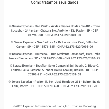
Como tratamos seus dados
Sala de Imprensa
Finanças
Sustentabilidade
Gestão de clientes e fornecedores
Histórias de sucesso
Indicadores Econômicos
© Serasa Experian - São Paulo - Av das Nações Unidas, 14.401 - Torre
Inovação e Tecnologia
Sucupira - 24º andar - Chácara Sto. Antônio - São Paulo - SP - CEP
Leis e impostos
04794-000 - CNPJ 62.173.620/0001-80
Marketing
© Serasa Experian - São Carlos - Av. Dr. Heitor José Reali, 360 - São
MEI
Carlos - SP
- CEP 13571-385 - CNPJ 62.173.620/0093-06
Open Finance
© Serasa Experian - Blumenau - Rua Almirante Tamandaré, 1024 - Vila
Proteção de Dados
Nova - Blumenau - SC - CEP 89035-000 - CNPJ 62.173.620/0104-95
RH
© Serasa Experian - Brasília - Setor Comercial Sul, Quadra 2, Bloco C,
Sustentabilidade Corporativa
Edifício Paulo Sarasate, 5º andar, Bairro Asa Sul, Brasília - DF - CEP
70302-911 - CNPJ 62.173.620/0131-68
© Serasa Experian - Recife - R. Sen. José Henrique, 231 - Bairro Ilha do
Leite, Recife – PE - CEP 50070-460 - CNPJ 62.173.620/0133-20
©2026 Experian Information Solutions, Inc. Experian Marketing