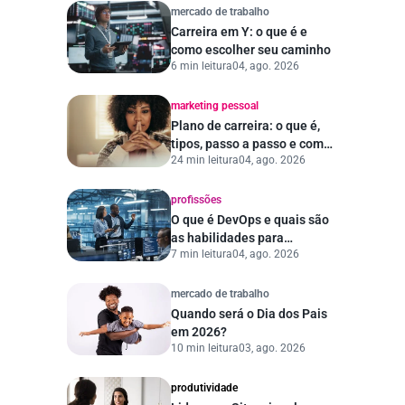
mercado de trabalho
Carreira em Y: o que é e
como escolher seu caminho
6 min leitura
04, ago. 2026
marketing pessoal
Plano de carreira: o que é,
tipos, passo a passo e como
24 min leitura
04, ago. 2026
escolher a empresa ideal
profissões
O que é DevOps e quais são
as habilidades para
7 min leitura
04, ago. 2026
trabalhar na área
mercado de trabalho
Quando será o Dia dos Pais
em 2026?
10 min leitura
03, ago. 2026
produtividade