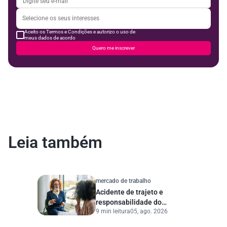
Aceito os Termos e Condições e autorizo o uso de
meus dados de acordo
Quero me inscrever
Leia também
mercado de trabalho
Acidente de trajeto e
responsabilidade do
9 min leitura
05, ago. 2026
empregador