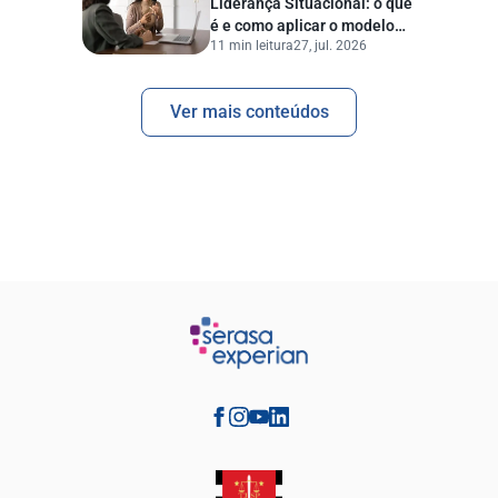
Liderança Situacional: o que
é e como aplicar o modelo
11 min leitura
27, jul. 2026
Hersey-Blanchard
Ver mais conteúdos