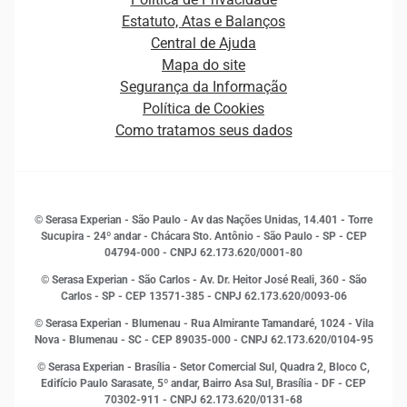
Carreiras
Cobrança
Estatuto, Atas e Balanços
Distribuidores e representantes
Crédito
Central de Ajuda
Estrutura Organizacional
Curso Gratuito de Saúde Financeira
Mapa do site
Ética e Compliance
Decisão
Segurança da Informação
Novas Marcas
Empreendedorismo
Política de Cookies
Quem somos
Estudos e Pesquisas
Como tratamos seus dados
Sala de Imprensa
Finanças
Sustentabilidade
Gestão de clientes e fornecedores
Histórias de sucesso
Indicadores Econômicos
© Serasa Experian - São Paulo - Av das Nações Unidas, 14.401 - Torre
Inovação e Tecnologia
Sucupira - 24º andar - Chácara Sto. Antônio - São Paulo - SP - CEP
Leis e impostos
04794-000 - CNPJ 62.173.620/0001-80
Marketing
© Serasa Experian - São Carlos - Av. Dr. Heitor José Reali, 360 - São
MEI
Carlos - SP
- CEP 13571-385 - CNPJ 62.173.620/0093-06
Open Finance
© Serasa Experian - Blumenau - Rua Almirante Tamandaré, 1024 - Vila
Proteção de Dados
Nova - Blumenau - SC - CEP 89035-000 - CNPJ 62.173.620/0104-95
RH
© Serasa Experian - Brasília - Setor Comercial Sul, Quadra 2, Bloco C,
Sustentabilidade Corporativa
Edifício Paulo Sarasate, 5º andar, Bairro Asa Sul, Brasília - DF - CEP
70302-911 - CNPJ 62.173.620/0131-68