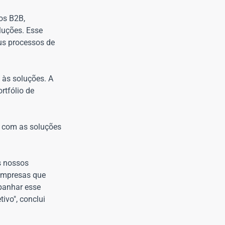
os B2B,
luções. Esse
us processos de
 às soluções. A
tfólio de
o com as soluções
s nossos
empresas que
panhar esse
ivo", conclui