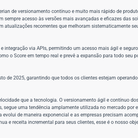
perian de versionamento contínuo e muito mais rápido de produt
ham sempre acesso às versões mais avançadas e eficazes das so
am atualizações recorrentes que melhoram sistematicamente se
 integração via APIs, permitindo um acesso mais ágil e seguro
o o Score em tempo real e prevê a expansão para todo seu por
sto de 2025, garantindo que todos os clientes estejam operand
ocidade que a tecnologia. O versionamento ágil e contínuo do
s, segue uma tendência amplamente utilizada no mercado por 
ia evolui de maneira exponencial e as empresas precisam acom
 e receita incremental para seus clientes, esse é o nosso objet