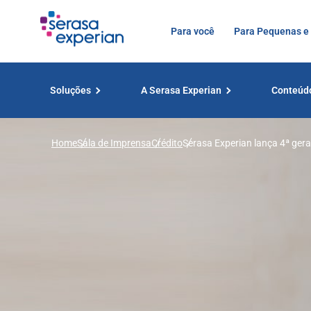
Para você
Para Pequenas e
Soluções
A Serasa Experian
Conteúd
Home
Sala de Imprensa
Crédito
Serasa Experian lança 4ª ger
crédito