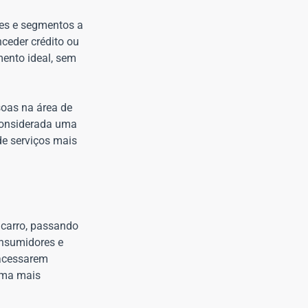
tes e segmentos a
nceder crédito ou
mento ideal, sem
soas na área de
 considerada uma
e serviços mais
 carro, passando
onsumidores e
 acessarem
orma mais