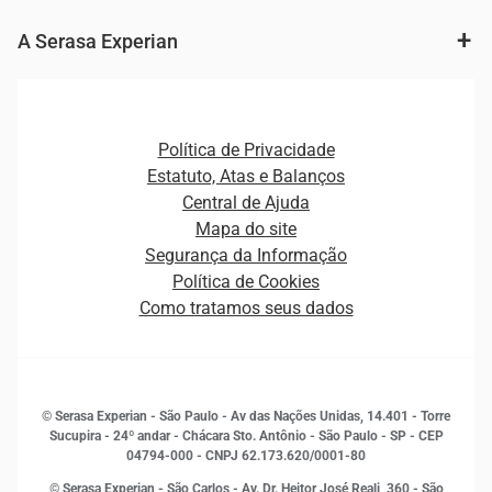
Agronegócio
Consulta e concessão de crédito
Fintechs
Cobrança e Recuperação de Dívidas
A Serasa Experian
Ver todo o conteúdo
Gestão de cliente e de portfólio
Agronegócio
Open Finance
Atualização Cadastral e Financeira para Pessoa Jurídica
Autenticação e Prevenção à Fraude
Pequenas e Médias Empresas
Canais de Atendimento
Carreiras
Plataformas e Motores de decisão
Política de Privacidade
Carreiras
Cobrança
Estatuto, Atas e Balanços
Distribuidores e representantes
Crédito
Central de Ajuda
Estrutura Organizacional
Curso Gratuito de Saúde Financeira
Mapa do site
Ética e Compliance
Decisão
Segurança da Informação
Novas Marcas
Empreendedorismo
Política de Cookies
Quem somos
Estudos e Pesquisas
Como tratamos seus dados
Sala de Imprensa
Finanças
Sustentabilidade
Gestão de clientes e fornecedores
Histórias de sucesso
Indicadores Econômicos
© Serasa Experian - São Paulo - Av das Nações Unidas, 14.401 - Torre
Inovação e Tecnologia
Sucupira - 24º andar - Chácara Sto. Antônio - São Paulo - SP - CEP
Leis e impostos
04794-000 - CNPJ 62.173.620/0001-80
Marketing
© Serasa Experian - São Carlos - Av. Dr. Heitor José Reali, 360 - São