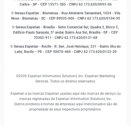
MEI
Carlos - SP
- CEP 13571-385 - CNPJ 62.173.620/0093-06
Open Finance
© Serasa Experian - Blumenau - Rua Almirante Tamandaré, 1024 - Vila
Proteção de Dados
Nova - Blumenau - SC - CEP 89035-000 - CNPJ 62.173.620/0104-95
RH
© Serasa Experian - Brasília - Setor Comercial Sul, Quadra 2, Bloco C,
Sustentabilidade Corporativa
Edifício Paulo Sarasate, 5º andar, Bairro Asa Sul, Brasília - DF - CEP
70302-911 - CNPJ 62.173.620/0131-68
© Serasa Experian - Recife - R. Sen. José Henrique, 231 - Bairro Ilha do
Leite, Recife – PE - CEP 50070-460 - CNPJ 62.173.620/0133-20
©2026 Experian Information Solutions, Inc. Experian Marketing
Services. Todos os direitos reservados.
Experian e as marcas Experian usadas aqui são marcas de serviço ou
marcas registradas da Experian Information Solutions, Inc.
Outros produtos e nomes de empresas aqui mencionados são de
propriedade de seus respectivos proprietários.