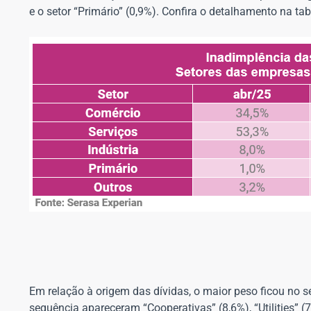
e o setor “Primário” (0,9%). Confira o detalhamento na tab
Em relação à origem das dívidas, o maior peso ficou no 
sequência apareceram “Cooperativas” (8,6%), “Utilities” (7