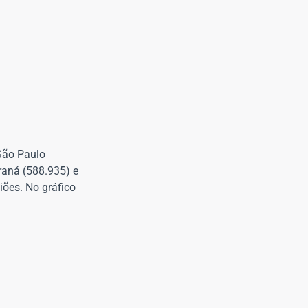
São Paulo
raná (588.935) e
ões. No gráfico