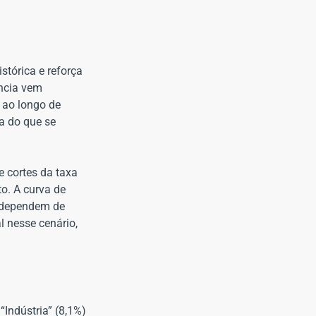
stórica e reforça
ência vem
 ao longo de
a do que se
 cortes da taxa
to. A curva de
e dependem de
 nesse cenário,
Indústria” (8,1%)