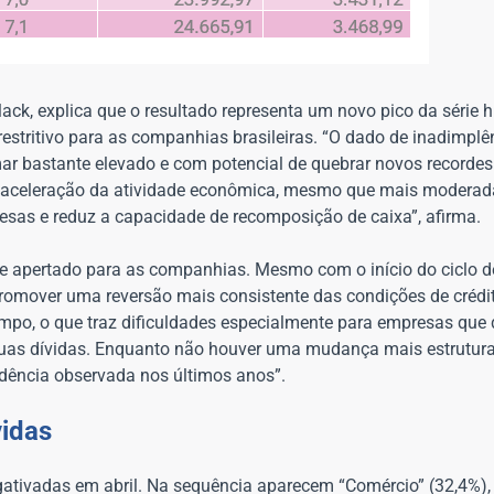
k, explica que o resultado representa um novo pico da série hi
restritivo para as companhias brasileiras. “O dado de inadimpl
 bastante elevado e com potencial de quebrar novos recordes
desaceleração da atividade econômica, mesmo que mais moderad
esas e reduz a capacidade de recomposição de caixa”, afirma.
 apertado para as companhias. Mesmo com o início do ciclo de
 promover uma reversão mais consistente das condições de crédi
tempo, o que traz dificuldades especialmente para empresas qu
suas dívidas. Enquanto não houver uma mudança mais estrutural
ndência observada nos últimos anos”.
vidas
ativadas em abril. Na sequência aparecem “Comércio” (32,4%), “