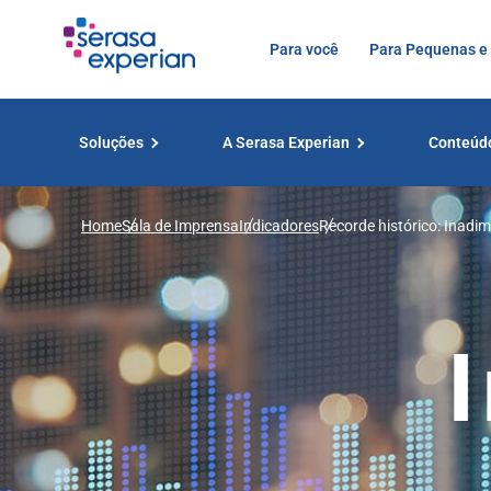
Para você
Para Pequenas e
Soluções
A Serasa Experian
Conteúd
Home
Sala de Imprensa
Indicadores
Recorde histórico: Inadim
Serasa Experian