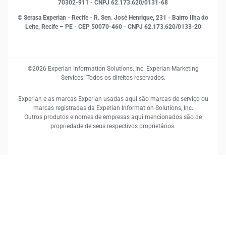
70302-911 - CNPJ 62.173.620/0131-68
© Serasa Experian - Recife - R. Sen. José Henrique, 231 - Bairro Ilha do
Leite, Recife – PE - CEP 50070-460 - CNPJ 62.173.620/0133-20
©2026 Experian Information Solutions, Inc. Experian Marketing
Services. Todos os direitos reservados.
Experian e as marcas Experian usadas aqui são marcas de serviço ou
marcas registradas da Experian Information Solutions, Inc.
Outros produtos e nomes de empresas aqui mencionados são de
propriedade de seus respectivos proprietários.