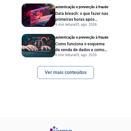
autenticação e prevenção à fraude
Data breach: o que fazer nas
primeiras horas após
6 min leitura
05, ago. 2026
vazamento de dados?
autenticação e prevenção à fraude
Como funciona o esquema
de venda de dados e como
6 min leitura
05, ago. 2026
proteger sua empresa?
Ver mais conteúdos