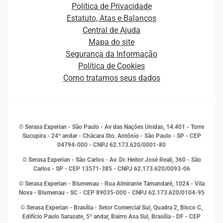
Carreiras
Plataformas e Motores de decisão
Política de Privacidade
Carreiras
Cobrança
Estatuto, Atas e Balanços
Distribuidores e representantes
Crédito
Central de Ajuda
Estrutura Organizacional
Curso Gratuito de Saúde Financeira
Mapa do site
Ética e Compliance
Decisão
Segurança da Informação
Novas Marcas
Empreendedorismo
Política de Cookies
Quem somos
Estudos e Pesquisas
Como tratamos seus dados
Sala de Imprensa
Finanças
Sustentabilidade
Gestão de clientes e fornecedores
Histórias de sucesso
Indicadores Econômicos
© Serasa Experian - São Paulo - Av das Nações Unidas, 14.401 - Torre
Inovação e Tecnologia
Sucupira - 24º andar - Chácara Sto. Antônio - São Paulo - SP - CEP
Leis e impostos
04794-000 - CNPJ 62.173.620/0001-80
Marketing
© Serasa Experian - São Carlos - Av. Dr. Heitor José Reali, 360 - São
MEI
Carlos - SP
- CEP 13571-385 - CNPJ 62.173.620/0093-06
Open Finance
© Serasa Experian - Blumenau - Rua Almirante Tamandaré, 1024 - Vila
Proteção de Dados
Nova - Blumenau - SC - CEP 89035-000 - CNPJ 62.173.620/0104-95
RH
© Serasa Experian - Brasília - Setor Comercial Sul, Quadra 2, Bloco C,
Sustentabilidade Corporativa
Edifício Paulo Sarasate, 5º andar, Bairro Asa Sul, Brasília - DF - CEP