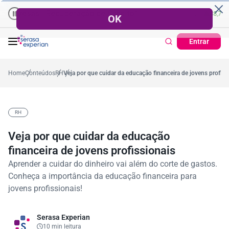
as | Recuperação de Crédito
Cartão de Crédito | Cadastro Positiv
7,2%
Percentual no mês
53,7%
Percentual médio no ano
38,7%
Percentua
Entrar
Home
Conteúdos
RH
Veja por que cuidar da educação financeira de jovens profiss
RH
Veja por que cuidar da educação
financeira de jovens profissionais
Aprender a cuidar do dinheiro vai além do corte de gastos.
Conheça a importância da educação financeira para
jovens profissionais!
Serasa Experian
10 min leitura