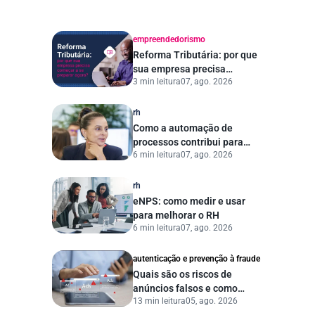
empreendedorismo
Reforma Tributária: por que
sua empresa precisa
3 min leitura
07, ago. 2026
começar a se preparar
agora?
rh
Como a automação de
processos contribui para
6 min leitura
07, ago. 2026
uma gestão pública mais
eficiente
rh
eNPS: como medir e usar
para melhorar o RH
6 min leitura
07, ago. 2026
autenticação e prevenção à fraude
Quais são os riscos de
anúncios falsos e como
13 min leitura
05, ago. 2026
proteger seu negócio?