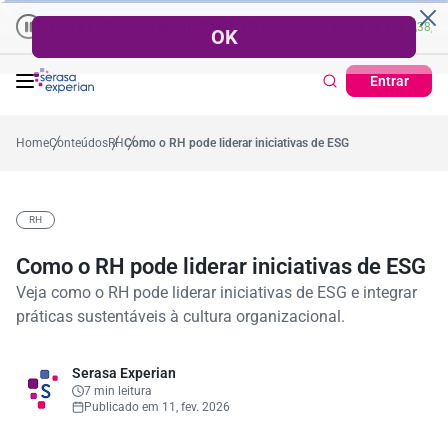
presas | Recuperação de Crédito
Cartão de Crédito | Cadastro Posi
o
57,2%
Percentual no mês
53,7%
Percentual médio no ano
38,7%
Perce
Entrar
Home
Conteúdos
RH
Como o RH pode liderar iniciativas de ESG
RH
Como o RH pode liderar iniciativas de ESG
Veja como o RH pode liderar iniciativas de ESG e integrar
práticas sustentáveis à cultura organizacional.
Serasa Experian
7 min leitura
Publicado em 11, fev. 2026