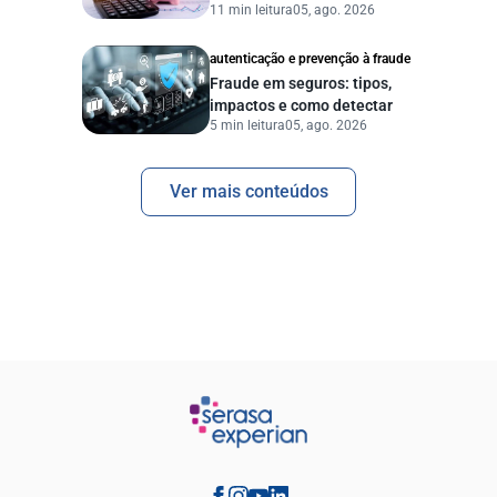
11 min leitura
05, ago. 2026
pessoas e empresas?
autenticação e prevenção à fraude
Fraude em seguros: tipos,
impactos e como detectar
5 min leitura
05, ago. 2026
Ver mais conteúdos