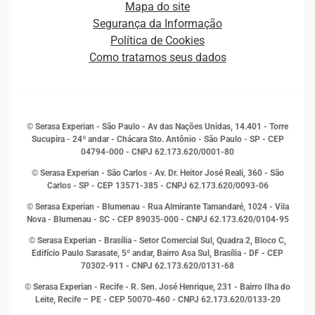
Mapa do site
Ética e Compliance
Decisão
Segurança da Informação
Novas Marcas
Empreendedorismo
Política de Cookies
Quem somos
Estudos e Pesquisas
Como tratamos seus dados
Sala de Imprensa
Finanças
Sustentabilidade
Gestão de clientes e fornecedores
Histórias de sucesso
Indicadores Econômicos
© Serasa Experian - São Paulo - Av das Nações Unidas, 14.401 - Torre
Inovação e Tecnologia
Sucupira - 24º andar - Chácara Sto. Antônio - São Paulo - SP - CEP
Leis e impostos
04794-000 - CNPJ 62.173.620/0001-80
Marketing
© Serasa Experian - São Carlos - Av. Dr. Heitor José Reali, 360 - São
MEI
Carlos - SP
- CEP 13571-385 - CNPJ 62.173.620/0093-06
Open Finance
© Serasa Experian - Blumenau - Rua Almirante Tamandaré, 1024 - Vila
Proteção de Dados
Nova - Blumenau - SC - CEP 89035-000 - CNPJ 62.173.620/0104-95
RH
© Serasa Experian - Brasília - Setor Comercial Sul, Quadra 2, Bloco C,
Sustentabilidade Corporativa
Edifício Paulo Sarasate, 5º andar, Bairro Asa Sul, Brasília - DF - CEP
70302-911 - CNPJ 62.173.620/0131-68
© Serasa Experian - Recife - R. Sen. José Henrique, 231 - Bairro Ilha do
Leite, Recife – PE - CEP 50070-460 - CNPJ 62.173.620/0133-20