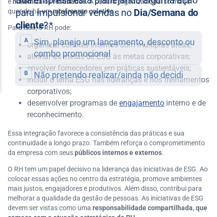
e
maximiza os resultados
. A cultura organizacional só muda
quando há um
movimento coletivo
.
Para isso, o RH pode:
organizar comitês internos com múltiplas áreas;
alinhar as metas de ESG às metas corporativas;
envolver fornecedores em práticas sustentáveis;
incluir o tema ESG nas lideranças e nos treinamentos
corporativos;
desenvolver programas de
engajamento
interno e de
reconhecimento.
Essa integração favorece a consistência das práticas e sua
continuidade a longo prazo. Também reforça o comprometimento
da empresa com seus
públicos internos e externos
.
O RH tem um papel decisivo na liderança das iniciativas de ESG. Ao
colocar essas ações no centro da estratégia, promove ambientes
mais justos, engajadores e produtivos. Além disso, contribui para
melhorar a qualidade da gestão de pessoas. As iniciativas de ESG
devem ser vistas como uma
responsabilidade compartilhada, que