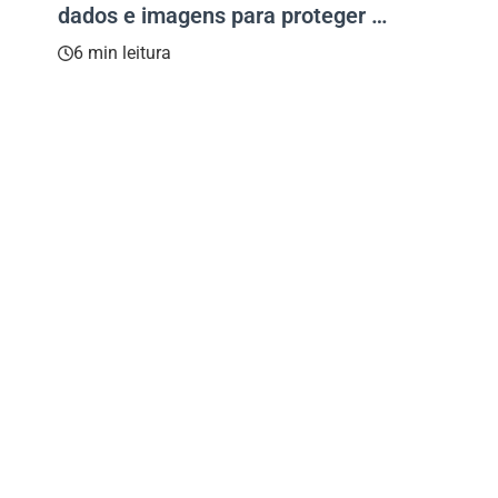
dados e imagens para proteger o
meio ambiente
6 min leitura