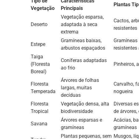
Tipo de
Características
Plantas Típ
Vegetação
Principais
Vegetação esparsa,
Cactos, arb
Deserto
adaptada à seca
resistentes
extrema
Gramíneas baixas,
Gramíneas
Estepe
arbustos espaçados
resistentes
Taiga
Coníferas adaptadas
(Floresta
Pinheiros, 
ao frio
Boreal)
Árvores de folhas
Floresta
Carvalho, fa
largas, muitas
Temperada
nogueira
decíduas
Floresta
Vegetação densa, alta
Diversas es
Tropical
biodiversidade
de árvores, 
Árvores esparsas e
Acácias, ba
Savana
gramíneas
gramíneas
Plantas pequenas, sem
Musgos, líq