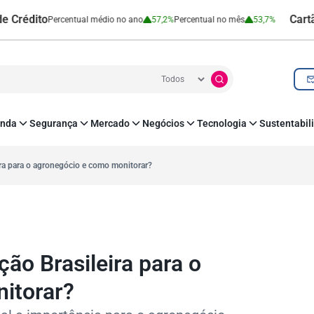
to
Cartão de Cré
Percentual médio no ano
57,2%
Percentual no mês
53,7%
nda
Segurança
Mercado
Negócios
Tecnologia
Sustentabil
utenticação e Prevenção à Fraude
Leis e Impostos
Agronegócio
Inovação e Tecnologia
Responsabilidade
roteção de Dados
Open Finance
RH
O corre de quem f
ira para o agronegócio e como monitorar?
mo
Estudos e Pesquisas
s e fornecedores
Indicadores Econômicos
Cadastro Positivo
ão Brasileira para o
itorar?