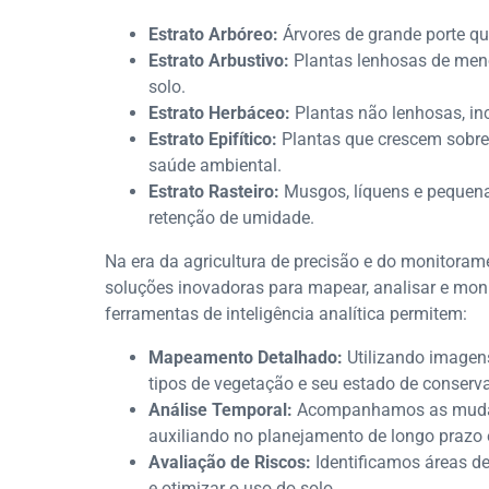
Estrato Arbóreo:
Árvores de grande porte qu
Estrato Arbustivo:
Plantas lenhosas de menor
solo.
Estrato Herbáceo:
Plantas não lenhosas, inc
Estrato Epifítico:
Plantas que crescem sobre 
saúde ambiental.
Estrato Rasteiro:
Musgos, líquens e pequena
retenção de umidade.
Na era da agricultura de precisão e do monitora
soluções inovadoras para mapear, analisar e mon
ferramentas de inteligência analítica permitem:
Mapeamento Detalhado:
Utilizando imagens 
tipos de vegetação e seu estado de conserv
Análise Temporal:
Acompanhamos as mudanç
auxiliando no planejamento de longo prazo
Avaliação de Riscos:
Identificamos áreas de
e otimizar o uso do solo.