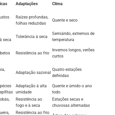
icas
Adaptações
Clima
ustos
Raízes profundas,
Quente e seco
folhas reduzidas
Semiárido, extremos de
Tolerância à seca
 à seca
temperatura
Invernos longos, verões
abetos
Resistência ao frio
curtos
ia,
Quatro estações
Adaptação sazonal
definidas
pécies
Adaptação à alta
Quente e úmido o ano
epífitas
umidade
todo
obás,
Resistência ao
Estações secas e
fogo e à seca
chuvosas alternadas
uens,
Resistência ao frio