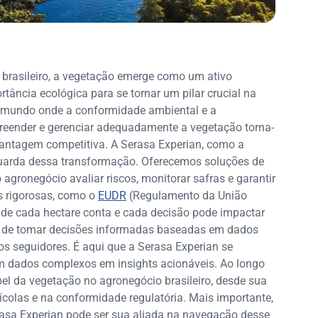
 brasileiro, a vegetação emerge como um ativo
tância ecológica para se tornar um pilar crucial na
m mundo onde a conformidade ambiental e a
preender e gerenciar adequadamente a vegetação torna-
ntagem competitiva. A Serasa Experian, como a
nguarda dessa transformação. Oferecemos soluções de
 agronegócio avaliar riscos, monitorar safras e garantir
 rigorosas, como o
EUDR
(Regulamento da União
de cada hectare conta e cada decisão pode impactar
ade de tomar decisões informadas baseadas em dados
dos seguidores. É aqui que a Serasa Experian se
m dados complexos em insights acionáveis. Ao longo
el da vegetação no agronegócio brasileiro, desde sua
rícolas e na conformidade regulatória. Mais importante,
rasa Experian pode ser sua aliada na navegação desse