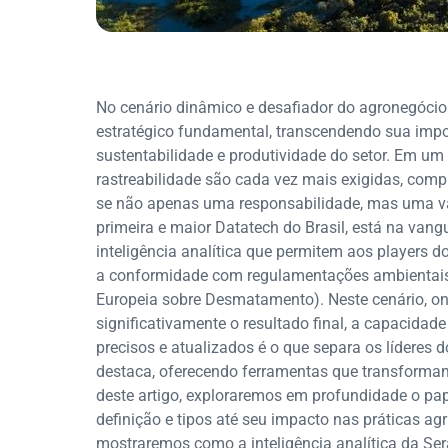
No cenário dinâmico e desafiador do agronegócio
estratégico fundamental, transcendendo sua impor
sustentabilidade e produtividade do setor. Em u
rastreabilidade são cada vez mais exigidas, com
se não apenas uma responsabilidade, mas uma va
primeira e maior Datatech do Brasil, está na va
inteligência analítica que permitem aos players do
a conformidade com regulamentações ambientais
Europeia sobre Desmatamento). Neste cenário, on
significativamente o resultado final, a capacid
precisos e atualizados é o que separa os líderes 
destaca, oferecendo ferramentas que transforma
deste artigo, exploraremos em profundidade o pap
definição e tipos até seu impacto nas práticas ag
mostraremos como a inteligência analítica da Se