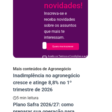
novidades!
Inscreva-se e
receba novidades
sobre os assuntos
que mais te
interessam.
Quero me inscrever
Aceito os Termos e Condições e autorizo o uso de meus d
acordo
Mais conteúdos de Agronegócio
Inadimplência no agronegócio
cresce e atinge 8,8% no 1º
trimestre de 2026
5 min leitura
Plano Safra 2026/27: como
preparar sua operação para