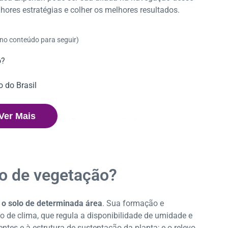
ores estratégias e colher os melhores resultados.
 no conteúdo para seguir)
o?
o do Brasil
eira
Ver Mais
nologias na preservação da vegetação Brasileira
ão de vegetação?
 o solo de determinada área
. Sua formação e
 de clima, que regula a disponibilidade de umidade e
entes e à estrutura de sustentação da planta; e o relevo