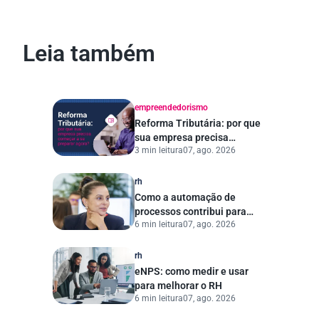
Leia também
empreendedorismo
Reforma Tributária: por que
sua empresa precisa
3 min leitura
07, ago. 2026
começar a se preparar
agora?
rh
Como a automação de
processos contribui para
6 min leitura
07, ago. 2026
uma gestão pública mais
eficiente
rh
eNPS: como medir e usar
para melhorar o RH
6 min leitura
07, ago. 2026