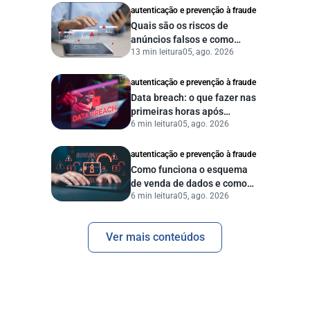
autenticação e prevenção à fraude
Quais são os riscos de
anúncios falsos e como
13 min leitura
05, ago. 2026
proteger seu negócio?
autenticação e prevenção à fraude
Data breach: o que fazer nas
primeiras horas após
6 min leitura
05, ago. 2026
vazamento de dados?
autenticação e prevenção à fraude
Como funciona o esquema
de venda de dados e como
6 min leitura
05, ago. 2026
proteger sua empresa?
Ver mais conteúdos