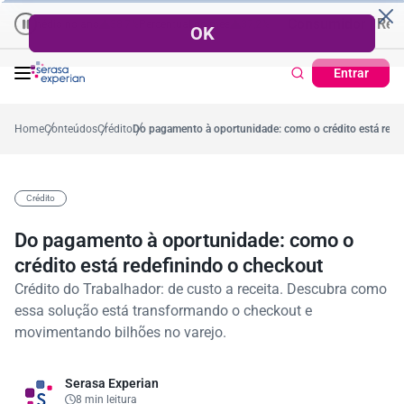
Cadastro Positivo
Consumidor | Recuperaçã
dio no ano
38,7%
Percentual no mês
Ticket Médio
R$ 1.428,09
37,2%
Pontualidade do pagamento
78
Entrar
Home
Conteúdos
Crédito
Do pagamento à oportunidade: como o crédito está rede
Crédito
Do pagamento à oportunidade: como o
crédito está redefinindo o checkout
Crédito do Trabalhador: de custo a receita. Descubra como
essa solução está transformando o checkout e
movimentando bilhões no varejo.
Serasa Experian
8 min leitura