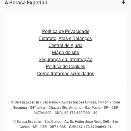
Fintechs
Cobrança e Recuperação de Dívidas
A Serasa Experian
Ver todo o conteúdo
Gestão de cliente e de portfólio
Agronegócio
Open Finance
Atualização Cadastral e Financeira para Pessoa Jurídica
Autenticação e Prevenção à Fraude
Pequenas e Médias Empresas
Canais de Atendimento
Carreiras
Plataformas e Motores de decisão
Política de Privacidade
Carreiras
Cobrança
Estatuto, Atas e Balanços
Distribuidores e representantes
Crédito
Central de Ajuda
Estrutura Organizacional
Curso Gratuito de Saúde Financeira
Mapa do site
Ética e Compliance
Decisão
Segurança da Informação
Novas Marcas
Empreendedorismo
Política de Cookies
Quem somos
Estudos e Pesquisas
Como tratamos seus dados
Sala de Imprensa
Finanças
Sustentabilidade
Gestão de clientes e fornecedores
Histórias de sucesso
Indicadores Econômicos
© Serasa Experian - São Paulo - Av das Nações Unidas, 14.401 - Torre
Inovação e Tecnologia
Sucupira - 24º andar - Chácara Sto. Antônio - São Paulo - SP - CEP
Leis e impostos
04794-000 - CNPJ 62.173.620/0001-80
Marketing
© Serasa Experian - São Carlos - Av. Dr. Heitor José Reali, 360 - São
MEI
Carlos - SP
- CEP 13571-385 - CNPJ 62.173.620/0093-06