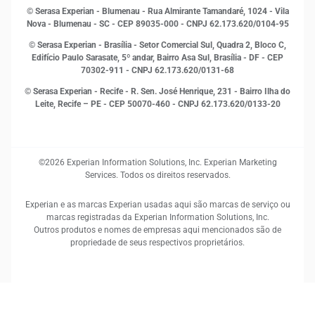
Open Finance
© Serasa Experian - Blumenau - Rua Almirante Tamandaré, 1024 - Vila
Proteção de Dados
Nova - Blumenau - SC - CEP 89035-000 - CNPJ 62.173.620/0104-95
RH
© Serasa Experian - Brasília - Setor Comercial Sul, Quadra 2, Bloco C,
Sustentabilidade Corporativa
Edifício Paulo Sarasate, 5º andar, Bairro Asa Sul, Brasília - DF - CEP
70302-911 - CNPJ 62.173.620/0131-68
© Serasa Experian - Recife - R. Sen. José Henrique, 231 - Bairro Ilha do
Leite, Recife – PE - CEP 50070-460 - CNPJ 62.173.620/0133-20
©2026 Experian Information Solutions, Inc. Experian Marketing
Services. Todos os direitos reservados.
Experian e as marcas Experian usadas aqui são marcas de serviço ou
marcas registradas da Experian Information Solutions, Inc.
Outros produtos e nomes de empresas aqui mencionados são de
propriedade de seus respectivos proprietários.