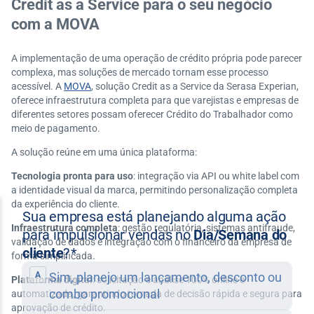
Credit as a Service para o seu negócio
com a MOVA
A implementação de uma operação de crédito própria pode parecer
complexa, mas soluções de mercado tornam esse processo
acessível. A
MOVA
, solução Credit as a Service da Serasa Experian,
oferece infraestrutura completa para que varejistas e empresas de
diferentes setores possam oferecer Crédito do Trabalhador como
meio de pagamento.
A solução reúne em uma única plataforma:
Tecnologia pronta para uso
: integração via API ou white label com
a identidade visual da marca, permitindo personalização completa
da experiência do cliente.
Infraestrutura completa
: gestão regulatória, sistemas antifraude,
validação de dados e integração com o financeiro da empresa de
forma simplificada.
Plataforma digital
: solicitação e análise 100% online e
automatizada, garantindo tomada de decisão rápida e segura para
aprovação de crédito.