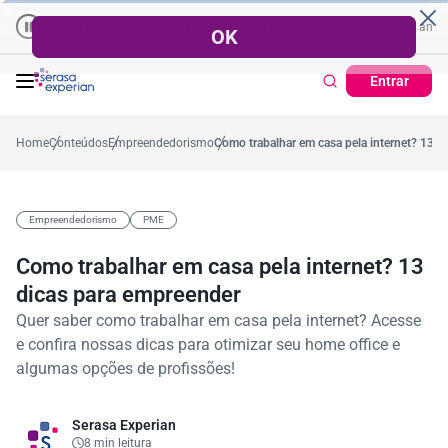
Empresas | Recuperação de Crédito
Cartão de Crédito | Cadastro 
o ano
2%
57,2%
Percentual no mês
53,7%
Percentual médio no ano
38
Entrar
Home
Conteúdos
Empreendedorismo
Como trabalhar em casa pela internet? 13 d
Empreendedorismo
PME
Como trabalhar em casa pela internet? 13
dicas para empreender
Quer saber como trabalhar em casa pela internet? Acesse
e confira nossas dicas para otimizar seu home office e
algumas opções de profissões!
Serasa Experian
8 min leitura