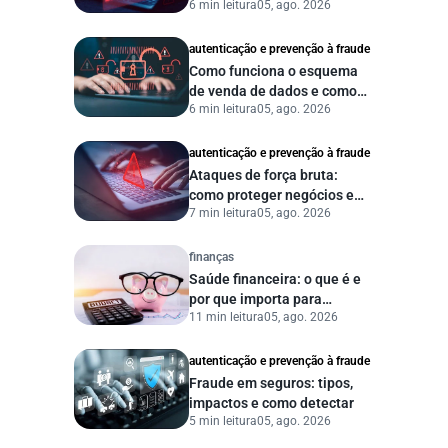
6 min leitura
05, ago. 2026
vazamento de dados?
autenticação e prevenção à fraude
Como funciona o esquema
de venda de dados e como
6 min leitura
05, ago. 2026
proteger sua empresa?
autenticação e prevenção à fraude
Ataques de força bruta:
como proteger negócios e
7 min leitura
05, ago. 2026
dados digitais
finanças
Saúde financeira: o que é e
por que importa para
11 min leitura
05, ago. 2026
pessoas e empresas?
autenticação e prevenção à fraude
Fraude em seguros: tipos,
impactos e como detectar
5 min leitura
05, ago. 2026