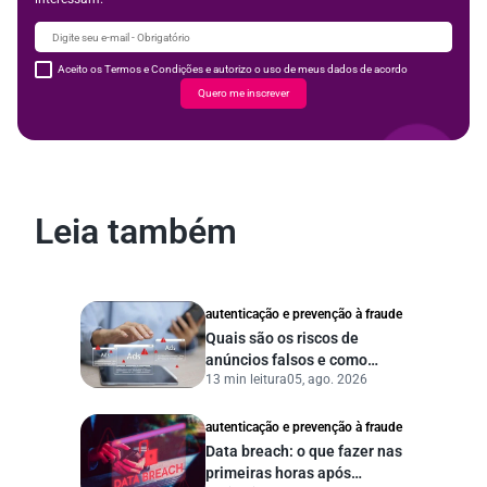
Aceito os Termos e Condições e autorizo o uso de meus dados de acordo
Quero me inscrever
Leia também
autenticação e prevenção à fraude
Quais são os riscos de
anúncios falsos e como
13 min leitura
05, ago. 2026
proteger seu negócio?
autenticação e prevenção à fraude
Data breach: o que fazer nas
primeiras horas após