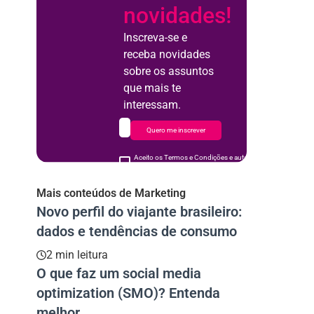
novidades!
Inscreva-se e
receba novidades
sobre os assuntos
que mais te
interessam.
Quero me inscrever
Aceito os Termos e Condições e autorizo o uso de meus d
acordo
Mais conteúdos de Marketing
Novo perfil do viajante brasileiro:
dados e tendências de consumo
2 min leitura
O que faz um social media
optimization (SMO)? Entenda
melhor