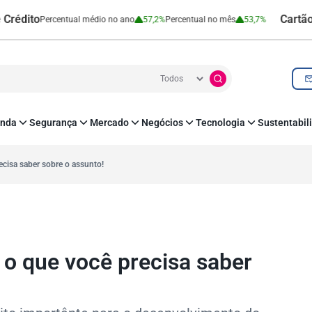
to
Cartão de Cr
Percentual médio no ano
57,2%
Percentual no mês
53,7%
nda
Segurança
Mercado
Negócios
Tecnologia
Sustentabil
utenticação e Prevenção à Fraude
Leis e Impostos
Agronegócio
Inovação e Tecnologia
Responsabilidade
roteção de Dados
Open Finance
RH
O corre de quem f
ecisa saber sobre o assunto!
mo
Estudos e Pesquisas
s e fornecedores
Indicadores Econômicos
Cadastro Positivo
 o que você precisa saber