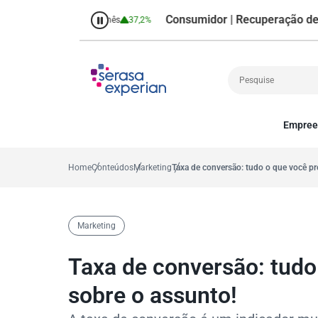
Consumidor | Recuperação de Crédi
8,7%
Percentual no mês
37,2%
Empree
Cobrança
A
Crédito
P
Home
Conteúdos
Marketing
Taxa de conversão: tudo o que você pr
Empreendedoris
Gestão de cliente
Decisão
Marketing
MEI
Finanças
Taxa de conversão: tudo
Marketing
sobre o assunto!