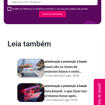
Aceito os Termos e Condições e autorizo o uso de meus dados de acordo
Quero me inscrever
Leia também
autenticação e prevenção à fraude
Quais são os riscos de
anúncios falsos e como
13 min leitura
05, ago. 2026
proteger seu negócio?
Queremos te ouvir!
autenticação e prevenção à fraude
Data breach: o que fazer nas
primeiras horas após
6 min leitura
05, ago. 2026
vazamento de dados?