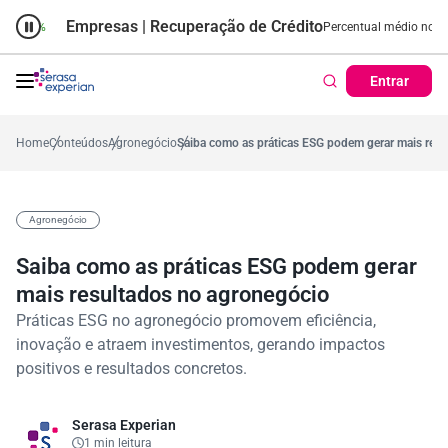
Empresas | Recuperação de Crédito
Cartão de Crédito | Cadas
dio no ano
-0,2%
57,2%
Percentual no mês
53,7%
Percentual médio no ano
Entrar
Home
Conteúdos
Agronegócio
Saiba como as práticas ESG podem gerar mais res
Agronegócio
Saiba como as práticas ESG podem gerar
mais resultados no agronegócio
Práticas ESG no agronegócio promovem eficiência,
inovação e atraem investimentos, gerando impactos
positivos e resultados concretos.
Serasa Experian
1 min leitura