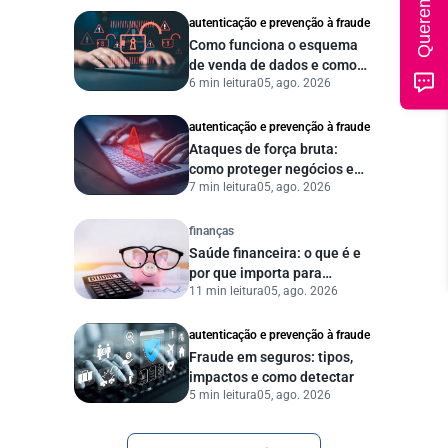
autenticação e prevenção à fraude
Como funciona o esquema
de venda de dados e como
6 min leitura
05, ago. 2026
proteger sua empresa?
autenticação e prevenção à fraude
Ataques de força bruta:
como proteger negócios e
7 min leitura
05, ago. 2026
dados digitais
finanças
Saúde financeira: o que é e
por que importa para
11 min leitura
05, ago. 2026
pessoas e empresas?
autenticação e prevenção à fraude
Fraude em seguros: tipos,
impactos e como detectar
5 min leitura
05, ago. 2026