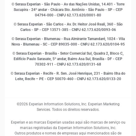
Indicadores Econômicos
© Serasa Experian - São Paulo - Av das Nações Unidas, 14.401 - Torre
Inovação e Tecnologia
Sucupira - 24º andar - Chácara Sto. Antônio - São Paulo - SP - CEP
Leis e impostos
04794-000 - CNPJ 62.173.620/0001-80
Marketing
© Serasa Experian - São Carlos - Av. Dr. Heitor José Reali, 360 - São
MEI
Carlos - SP
- CEP 13571-385 - CNPJ 62.173.620/0093-06
Open Finance
© Serasa Experian - Blumenau - Rua Almirante Tamandaré, 1024 - Vila
Proteção de Dados
Nova - Blumenau - SC - CEP 89035-000 - CNPJ 62.173.620/0104-95
RH
© Serasa Experian - Brasília - Setor Comercial Sul, Quadra 2, Bloco C,
Sustentabilidade Corporativa
Edifício Paulo Sarasate, 5º andar, Bairro Asa Sul, Brasília - DF - CEP
70302-911 - CNPJ 62.173.620/0131-68
© Serasa Experian - Recife - R. Sen. José Henrique, 231 - Bairro Ilha do
Leite, Recife – PE - CEP 50070-460 - CNPJ 62.173.620/0133-20
©2026 Experian Information Solutions, Inc. Experian Marketing
Services. Todos os direitos reservados.
Experian e as marcas Experian usadas aqui são marcas de serviço ou
marcas registradas da Experian Information Solutions, Inc.
Outros produtos e nomes de empresas aqui mencionados são de