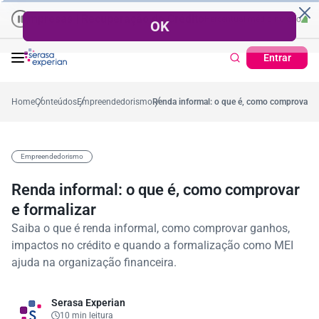
resas | Recuperação de Crédito
Cartão de Crédito | Cadastro Positi
57,2%
Percentual no mês
53,7%
Percentual médio no ano
38,7%
Percen
Entrar
Home
Conteúdos
Empreendedorismo
Renda informal: o que é, como comprovar e 
Empreendedorismo
Renda informal: o que é, como comprovar
e formalizar
Saiba o que é renda informal, como comprovar ganhos,
impactos no crédito e quando a formalização como MEI
ajuda na organização financeira.
Serasa Experian
10 min leitura