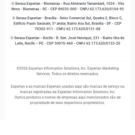
Open Finance
© Serasa Experian - Blumenau - Rua Almirante Tamandaré, 1024 - Vila
Proteção de Dados
Nova - Blumenau - SC - CEP 89035-000 - CNPJ 62.173.620/0104-95
RH
© Serasa Experian - Brasília - Setor Comercial Sul, Quadra 2, Bloco C,
Sustentabilidade Corporativa
Edifício Paulo Sarasate, 5º andar, Bairro Asa Sul, Brasília - DF - CEP
70302-911 - CNPJ 62.173.620/0131-68
© Serasa Experian - Recife - R. Sen. José Henrique, 231 - Bairro Ilha do
Leite, Recife – PE - CEP 50070-460 - CNPJ 62.173.620/0133-20
©2026 Experian Information Solutions, Inc. Experian Marketing
Services. Todos os direitos reservados.
Experian e as marcas Experian usadas aqui são marcas de serviço ou
marcas registradas da Experian Information Solutions, Inc.
Outros produtos e nomes de empresas aqui mencionados são de
propriedade de seus respectivos proprietários.