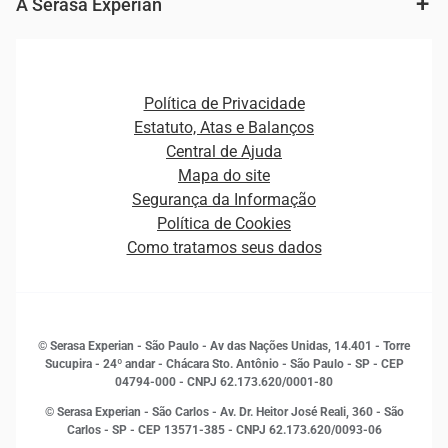
Fintechs
Cobrança e Recuperação de Dívidas
A Serasa Experian
Ver todo o conteúdo
Gestão de cliente e de portfólio
Agronegócio
Open Finance
Atualização Cadastral e Financeira para Pessoa Jurídica
Autenticação e Prevenção à Fraude
Pequenas e Médias Empresas
Canais de Atendimento
Carreiras
Plataformas e Motores de decisão
Política de Privacidade
Carreiras
Cobrança
Estatuto, Atas e Balanços
Distribuidores e representantes
Crédito
Central de Ajuda
Estrutura Organizacional
Curso Gratuito de Saúde Financeira
Mapa do site
Ética e Compliance
Decisão
Segurança da Informação
Novas Marcas
Empreendedorismo
Política de Cookies
Quem somos
Estudos e Pesquisas
Como tratamos seus dados
Sala de Imprensa
Finanças
Sustentabilidade
Gestão de clientes e fornecedores
Histórias de sucesso
Indicadores Econômicos
© Serasa Experian - São Paulo - Av das Nações Unidas, 14.401 - Torre
Inovação e Tecnologia
Sucupira - 24º andar - Chácara Sto. Antônio - São Paulo - SP - CEP
Leis e impostos
04794-000 - CNPJ 62.173.620/0001-80
Marketing
© Serasa Experian - São Carlos - Av. Dr. Heitor José Reali, 360 - São
MEI
Carlos - SP
- CEP 13571-385 - CNPJ 62.173.620/0093-06