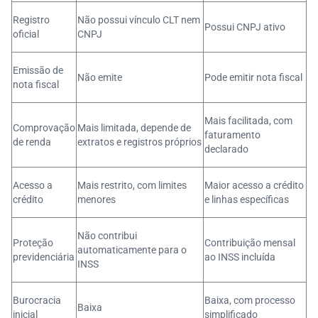
Registro
Não possui vínculo CLT nem
Possui CNPJ ativo
oficial
CNPJ
Emissão de
Não emite
Pode emitir nota fiscal
nota fiscal
Mais facilitada, com
Comprovação
Mais limitada, depende de
faturamento
de renda
extratos e registros próprios
declarado
Acesso a
Mais restrito, com limites
Maior acesso a crédito
crédito
menores
e linhas específicas
Não contribui
Proteção
Contribuição mensal
automaticamente para o
previdenciária
ao INSS incluída
INSS
Burocracia
Baixa, com processo
Baixa
inicial
simplificado