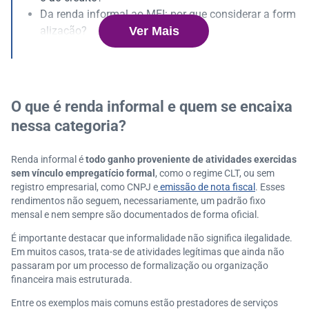
Da renda informal ao MEI: por que considerar a form
Ver Mais
alização?
O papel da Serasa Experian na jornada de quem vive
da renda informal
Organização financeira é o primeiro passo para avan
çar
O que é renda informal e quem se encaixa
nessa categoria?
Renda informal é
todo ganho proveniente de atividades exercidas
sem vínculo empregatício formal
, como o regime CLT, ou sem
registro empresarial, como CNPJ e
emissão de nota fiscal
. Esses
rendimentos não seguem, necessariamente, um padrão fixo
mensal e nem sempre são documentados de forma oficial.
É importante destacar que informalidade não significa ilegalidade.
Em muitos casos, trata-se de atividades legítimas que ainda não
passaram por um processo de formalização ou organização
financeira mais estruturada.
Entre os exemplos mais comuns estão prestadores de serviços