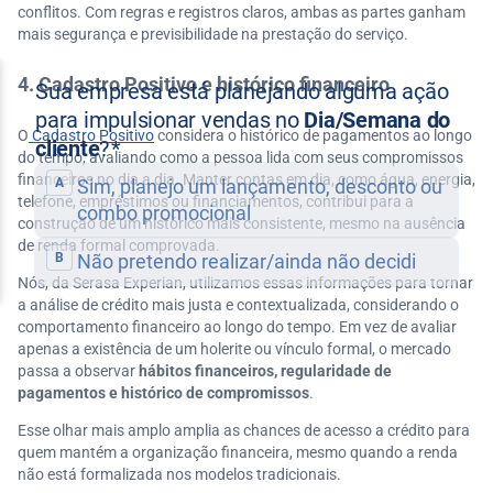
conflitos. Com regras e registros claros, ambas as partes ganham
mais segurança e previsibilidade na prestação do serviço.
4. Cadastro Positivo e histórico financeiro
O
Cadastro Positivo
considera o histórico de pagamentos ao longo
do tempo, avaliando como a pessoa lida com seus compromissos
financeiros no dia a dia. Manter contas em dia, como água, energia,
telefone, empréstimos ou financiamentos, contribui para a
construção de um histórico mais consistente, mesmo na ausência
de renda formal comprovada.
Nós, da Serasa Experian, utilizamos essas informações para tornar
a análise de crédito mais justa e contextualizada, considerando o
comportamento financeiro ao longo do tempo. Em vez de avaliar
apenas a existência de um holerite ou vínculo formal, o mercado
passa a observar
hábitos financeiros, regularidade de
pagamentos e histórico de compromissos
.
Esse olhar mais amplo amplia as chances de acesso a crédito para
quem mantém a organização financeira, mesmo quando a renda
não está formalizada nos modelos tradicionais.