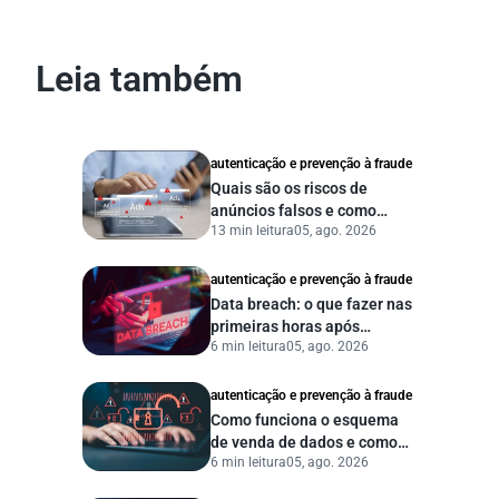
Leia também
autenticação e prevenção à fraude
Quais são os riscos de
anúncios falsos e como
13 min leitura
05, ago. 2026
proteger seu negócio?
autenticação e prevenção à fraude
Data breach: o que fazer nas
primeiras horas após
6 min leitura
05, ago. 2026
vazamento de dados?
autenticação e prevenção à fraude
Como funciona o esquema
de venda de dados e como
6 min leitura
05, ago. 2026
proteger sua empresa?