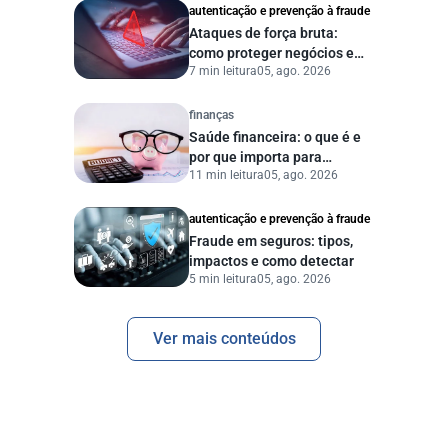
autenticação e prevenção à fraude
Ataques de força bruta:
como proteger negócios e
7 min leitura
05, ago. 2026
dados digitais
finanças
Saúde financeira: o que é e
por que importa para
11 min leitura
05, ago. 2026
pessoas e empresas?
autenticação e prevenção à fraude
Fraude em seguros: tipos,
impactos e como detectar
5 min leitura
05, ago. 2026
Ver mais conteúdos