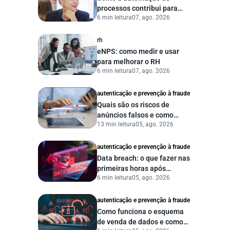
processos contribui para
6 min leitura
07, ago. 2026
uma gestão pública mais
eficiente
rh
eNPS: como medir e usar
para melhorar o RH
6 min leitura
07, ago. 2026
autenticação e prevenção à fraude
Quais são os riscos de
anúncios falsos e como
13 min leitura
05, ago. 2026
proteger seu negócio?
autenticação e prevenção à fraude
Data breach: o que fazer nas
primeiras horas após
6 min leitura
05, ago. 2026
vazamento de dados?
autenticação e prevenção à fraude
Como funciona o esquema
de venda de dados e como