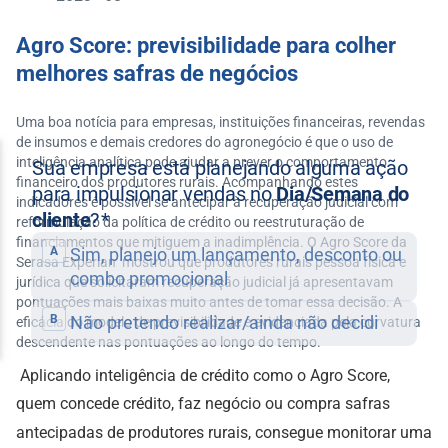
Agro Score: previsibilidade para colher
melhores safras de negócios
Uma boa notícia para empresas, instituições financeiras, revendas
de insumos e demais credores do agronegócio é que o uso de
inteligência analítica pode ajudar a prever o comportamento
financeiro dos produtores rurais. Acompanhando estes
indicadores é possível se antecipar à recuperação judicial com
reformulação da política de crédito ou reestruturação de
financiamentos que mitiguem a inadimplência. O Agro Score da
Serasa Experian mostrou que produtores rurais pessoa física e
jurídica que solicitaram recuperação judicial já apresentavam
pontuações mais baixas muito antes de tomar essa decisão. A
eficácia do modelo de previsibilidade é evidenciada pela curvatura
descendente nas pontuações ao longo do tempo.
Aplicando inteligência de crédito como o Agro Score,
quem concede crédito, faz negócio ou compra safras
antecipadas de produtores rurais, consegue monitorar uma