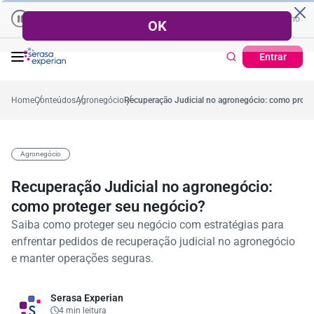
Empresas | Recuperação de Crédito
Cartão de Crédito | Cadas
dio no ano
5,4%
57,2%
Percentual no mês
53,7%
Percentual médio no ano
Entrar
Home
Conteúdos
Agronegócio
Recuperação Judicial no agronegócio: como prote
Agronegócio
Recuperação Judicial no agronegócio:
como proteger seu negócio?
Saiba como proteger seu negócio com estratégias para
enfrentar pedidos de recuperação judicial no agronegócio
e manter operações seguras.
Serasa Experian
4 min leitura