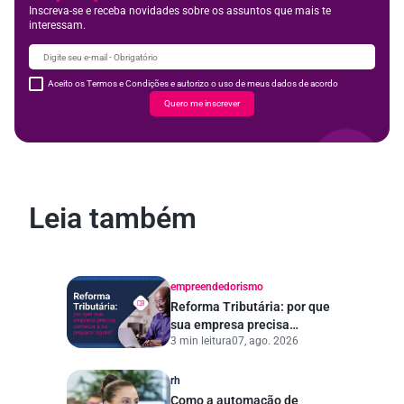
Inscreva-se e receba novidades sobre os assuntos que mais te
interessam.
Aceito os Termos e Condições e autorizo o uso de meus dados de acordo
Quero me inscrever
Leia também
empreendedorismo
Reforma Tributária: por que
sua empresa precisa
3 min leitura
07, ago. 2026
começar a se preparar
agora?
rh
Como a automação de