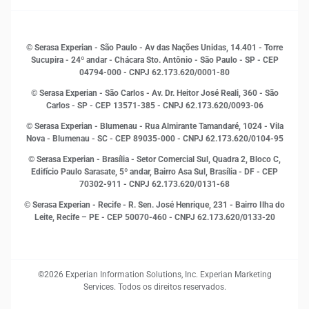
Sustentabilidade
Gestão de clientes e fornecedores
Histórias de sucesso
Indicadores Econômicos
© Serasa Experian - São Paulo - Av das Nações Unidas, 14.401 - Torre
Inovação e Tecnologia
Sucupira - 24º andar - Chácara Sto. Antônio - São Paulo - SP - CEP
Leis e impostos
04794-000 - CNPJ 62.173.620/0001-80
Marketing
© Serasa Experian - São Carlos - Av. Dr. Heitor José Reali, 360 - São
MEI
Carlos - SP
- CEP 13571-385 - CNPJ 62.173.620/0093-06
Open Finance
© Serasa Experian - Blumenau - Rua Almirante Tamandaré, 1024 - Vila
Proteção de Dados
Nova - Blumenau - SC - CEP 89035-000 - CNPJ 62.173.620/0104-95
RH
© Serasa Experian - Brasília - Setor Comercial Sul, Quadra 2, Bloco C,
Sustentabilidade Corporativa
Edifício Paulo Sarasate, 5º andar, Bairro Asa Sul, Brasília - DF - CEP
70302-911 - CNPJ 62.173.620/0131-68
© Serasa Experian - Recife - R. Sen. José Henrique, 231 - Bairro Ilha do
Leite, Recife – PE - CEP 50070-460 - CNPJ 62.173.620/0133-20
©2026 Experian Information Solutions, Inc. Experian Marketing
Services. Todos os direitos reservados.