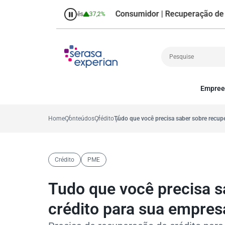
Consumidor | Recuperação de Crédit
7%
Percentual no mês
37,2%
Empree
Cobrança
A
Crédito
P
Home
Conteúdos
Crédito
Tudo que você precisa saber sobre recup
Empreendedoris
Gestão de cliente
Decisão
Crédito
PME
MEI
Finanças
Tudo que você precisa s
Marketing
crédito para sua empres