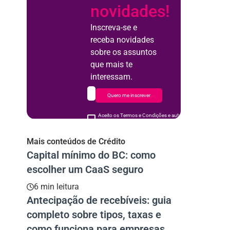
novidades!
Inscreva-se e
receba novidades
sobre os assuntos
que mais te
interessam.
Quero me inscrever
Aceito os Termos e Condições e autorizo o uso de meus d
acordo
Mais conteúdos de Crédito
Capital mínimo do BC: como
escolher um CaaS seguro
6 min leitura
Antecipação de recebíveis: guia
completo sobre tipos, taxas e
como funciona para empresas