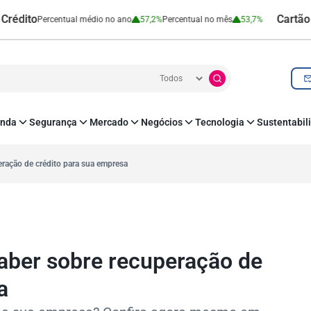
o
Cartão de Créd
Percentual médio no ano
57,2%
Percentual no mês
53,7%
nda
Segurança
Mercado
Negócios
Tecnologia
Sustentabil
utenticação e Prevenção à Fraude
Leis e Impostos
Agronegócio
Inovação e Tecnologia
Responsabilidade
roteção de Dados
Open Finance
RH
O corre de quem f
eração de crédito para sua empresa
mo
Estudos e Pesquisas
s e fornecedores
Indicadores Econômicos
Cadastro Positivo
aber sobre recuperação de
a