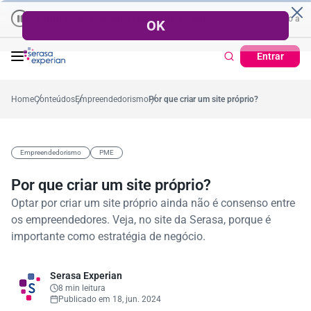
Empresas | Recuperação de Crédito
Cartão de Crédito | Cadastro Po
ano
57,2%
Percentual no mês
53,7%
Percentual médio no ano
38,
Entrar
Home
Conteúdos
Empreendedorismo
Por que criar um site próprio?
Empreendedorismo
PME
Por que criar um site próprio?
Optar por criar um site próprio ainda não é consenso entre
os empreendedores. Veja, no site da Serasa, porque é
importante como estratégia de negócio.
Serasa Experian
8 min leitura
Publicado em 18, jun. 2024