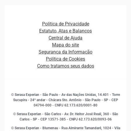
Gestão de cliente e de portfólio
Agronegócio
Open Finance
Atualização Cadastral e Financeira para Pessoa Jurídica
Autenticação e Prevenção à Fraude
Pequenas e Médias Empresas
Canais de Atendimento
Carreiras
Plataformas e Motores de decisão
Política de Privacidade
Carreiras
Cobrança
Estatuto, Atas e Balanços
Distribuidores e representantes
Crédito
Central de Ajuda
Estrutura Organizacional
Curso Gratuito de Saúde Financeira
Mapa do site
Ética e Compliance
Decisão
Segurança da Informação
Novas Marcas
Empreendedorismo
Política de Cookies
Quem somos
Estudos e Pesquisas
Como tratamos seus dados
Sala de Imprensa
Finanças
Sustentabilidade
Gestão de clientes e fornecedores
Histórias de sucesso
Indicadores Econômicos
© Serasa Experian - São Paulo - Av das Nações Unidas, 14.401 - Torre
Inovação e Tecnologia
Sucupira - 24º andar - Chácara Sto. Antônio - São Paulo - SP - CEP
Leis e impostos
04794-000 - CNPJ 62.173.620/0001-80
Marketing
© Serasa Experian - São Carlos - Av. Dr. Heitor José Reali, 360 - São
MEI
Carlos - SP
- CEP 13571-385 - CNPJ 62.173.620/0093-06
Open Finance
© Serasa Experian - Blumenau - Rua Almirante Tamandaré, 1024 - Vila