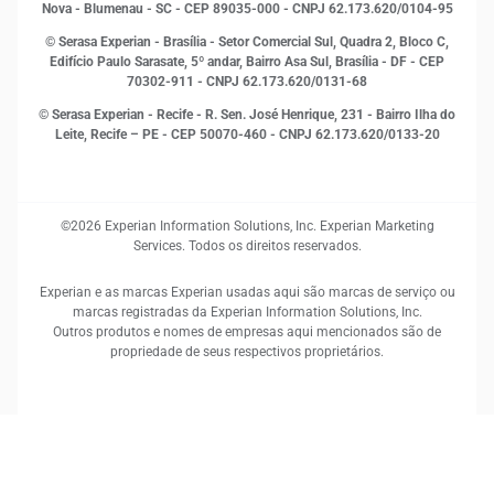
Proteção de Dados
Nova - Blumenau - SC - CEP 89035-000 - CNPJ 62.173.620/0104-95
RH
© Serasa Experian - Brasília - Setor Comercial Sul, Quadra 2, Bloco C,
Sustentabilidade Corporativa
Edifício Paulo Sarasate, 5º andar, Bairro Asa Sul, Brasília - DF - CEP
70302-911 - CNPJ 62.173.620/0131-68
© Serasa Experian - Recife - R. Sen. José Henrique, 231 - Bairro Ilha do
Leite, Recife – PE - CEP 50070-460 - CNPJ 62.173.620/0133-20
©2026 Experian Information Solutions, Inc. Experian Marketing
Services. Todos os direitos reservados.
Experian e as marcas Experian usadas aqui são marcas de serviço ou
marcas registradas da Experian Information Solutions, Inc.
Outros produtos e nomes de empresas aqui mencionados são de
propriedade de seus respectivos proprietários.