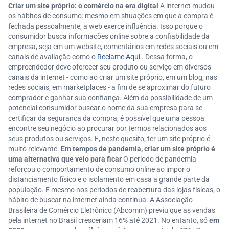
Criar um site próprio: o comércio na era digital
A internet mudou
os hábitos de consumo: mesmo em situações em que a compra é
fechada pessoalmente, a web exerce influência. Isso porque o
consumidor busca informações online sobre a confiabilidade da
empresa, seja em um website, comentários em redes sociais ou em
canais de avaliação como o
Reclame Aqui
. Dessa forma, o
empreendedor deve oferecer seu produto ou serviço em diversos
canais da internet - como ao criar um site próprio, em um blog, nas
redes sociais, em marketplaces - a fim de se aproximar do futuro
comprador e ganhar sua confiança. Além da possibilidade de um
potencial consumidor buscar o nome da sua empresa para se
certificar da segurança da compra, é possível que uma pessoa
encontre seu negócio ao procurar por termos relacionados aos
seus produtos ou serviços. E, neste quesito, ter um site próprio é
muito relevante.
Em tempos de pandemia, criar um site próprio é
uma alternativa que veio para ficar
O período de pandemia
reforçou o comportamento de consumo online ao impor o
distanciamento físico e o isolamento em casa a grande parte da
população. E mesmo nos períodos de reabertura das lojas físicas, o
hábito de buscar na internet ainda continua. A Associação
Brasileira de Comércio Eletrônico (Abcomm) previu que as vendas
pela internet no Brasil cresceriam 16% até 2021. No entanto, só
em