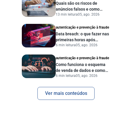
Quais são os riscos de
anúncios falsos e como
13 min leitura
05, ago. 2026
proteger seu negócio?
autenticação e prevenção à fraude
Data breach: o que fazer nas
primeiras horas após
6 min leitura
05, ago. 2026
vazamento de dados?
autenticação e prevenção à fraude
Como funciona o esquema
de venda de dados e como
6 min leitura
05, ago. 2026
proteger sua empresa?
Ver mais conteúdos