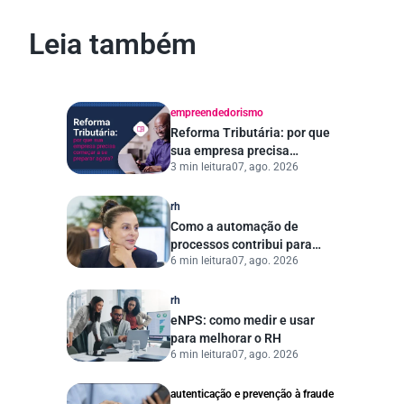
Leia também
empreendedorismo
Reforma Tributária: por que
sua empresa precisa
3 min leitura
07, ago. 2026
começar a se preparar
agora?
rh
Como a automação de
processos contribui para
6 min leitura
07, ago. 2026
uma gestão pública mais
eficiente
rh
eNPS: como medir e usar
para melhorar o RH
6 min leitura
07, ago. 2026
autenticação e prevenção à fraude