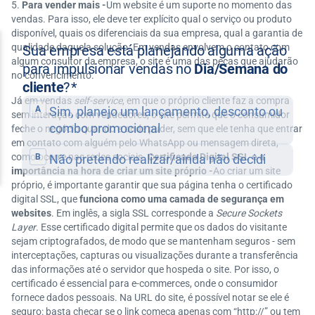
Para vender mais -
Um website é um suporte no momento das
vendas. Para isso, ele deve ter explícito qual o serviço ou produto
disponível, quais os diferenciais da sua empresa, qual a garantia de
qualidade daquela solução. Em vendas envolvem o contato com
algum consultor da empresa, o site é uma das peças que ajudarão
no convencimento.
Já em vendas
self-service
, em que o próprio cliente faz a compra
sem interação com vendedores, o site permite que o consumidor
feche o negócio quando e onde puder, sem que ele tenha que entrar
em contato com alguém pelo WhatsApp ou mensagem direta,
como ocorre nas redes sociais.
Certificado Digital SSL e a
importância na hora de criar um site próprio -
Ao criar um site
próprio, é importante garantir que sua página tenha o certificado
digital SSL, que
funciona como uma camada de segurança em
websites
. Em inglês, a sigla SSL corresponde a
Secure Sockets
Layer
. Esse certificado digital permite que os dados do visitante
sejam criptografados, de modo que se mantenham seguros - sem
interceptações, capturas ou visualizações durante a transferência
das informações até o servidor que hospeda o site. Por isso, o
certificado é essencial para e-commerces, onde o consumidor
fornece dados pessoais. Na URL do site, é possível notar se ele é
seguro: basta checar se o link começa apenas com “http://” ou tem