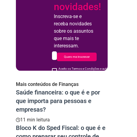
novidades!
Inscreva-se e
receba novidades
sobre os assuntos
que mais te
interessam.
Quero me inscrever
Aceito os Termos e Condições e autorizo o uso de meus d
acordo
Mais conteúdos de Finanças
Saúde financeira: o que é e por
que importa para pessoas e
empresas?
11 min leitura
Bloco K do Sped Fiscal: o que é e
como preparar seu controle de