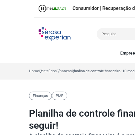
Consumidor | Recuperação de Crédit
,7%
Percentual no mês
37,2%
Empree
Cobrança
A
Crédito
P
Home
Conteúdos
Finanças
Planilha de controle financeiro: 10 mod
Empreendedoris
Gestão de cliente
Decisão
Finanças
PME
MEI
Finanças
Planilha de controle fin
Marketing
seguir!