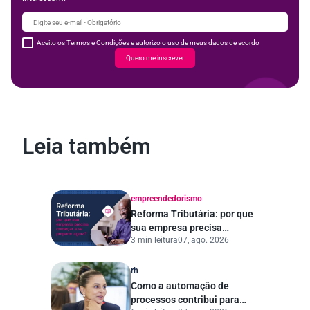
Aceito os Termos e Condições e autorizo o uso de meus dados de acordo
Quero me inscrever
Leia também
empreendedorismo
Reforma Tributária: por que
sua empresa precisa
3 min leitura
07, ago. 2026
começar a se preparar
agora?
rh
Como a automação de
processos contribui para