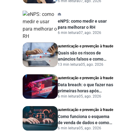
6 min leitura
07, ago. 2026
uma gestão pública mais
eficiente
rh
eNPS: como medir e usar
para melhorar o RH
6 min leitura
07, ago. 2026
autenticação e prevenção à fraude
Quais são os riscos de
anúncios falsos e como
13 min leitura
05, ago. 2026
proteger seu negócio?
autenticação e prevenção à fraude
Data breach: o que fazer nas
primeiras horas após
6 min leitura
05, ago. 2026
vazamento de dados?
autenticação e prevenção à fraude
Como funciona o esquema
de venda de dados e como
6 min leitura
05, ago. 2026
proteger sua empresa?