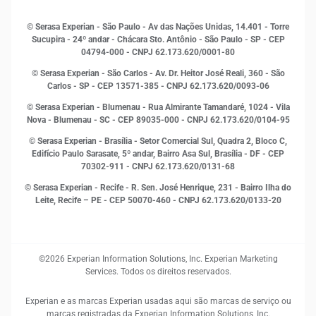
Histórias de sucesso
Indicadores Econômicos
© Serasa Experian - São Paulo - Av das Nações Unidas, 14.401 - Torre
Inovação e Tecnologia
Sucupira - 24º andar - Chácara Sto. Antônio - São Paulo - SP - CEP
Leis e impostos
04794-000 - CNPJ 62.173.620/0001-80
Marketing
© Serasa Experian - São Carlos - Av. Dr. Heitor José Reali, 360 - São
MEI
Carlos - SP
- CEP 13571-385 - CNPJ 62.173.620/0093-06
Open Finance
© Serasa Experian - Blumenau - Rua Almirante Tamandaré, 1024 - Vila
Proteção de Dados
Nova - Blumenau - SC - CEP 89035-000 - CNPJ 62.173.620/0104-95
RH
© Serasa Experian - Brasília - Setor Comercial Sul, Quadra 2, Bloco C,
Sustentabilidade Corporativa
Edifício Paulo Sarasate, 5º andar, Bairro Asa Sul, Brasília - DF - CEP
70302-911 - CNPJ 62.173.620/0131-68
© Serasa Experian - Recife - R. Sen. José Henrique, 231 - Bairro Ilha do
Leite, Recife – PE - CEP 50070-460 - CNPJ 62.173.620/0133-20
©2026 Experian Information Solutions, Inc. Experian Marketing
Services. Todos os direitos reservados.
Experian e as marcas Experian usadas aqui são marcas de serviço ou
marcas registradas da Experian Information Solutions, Inc.