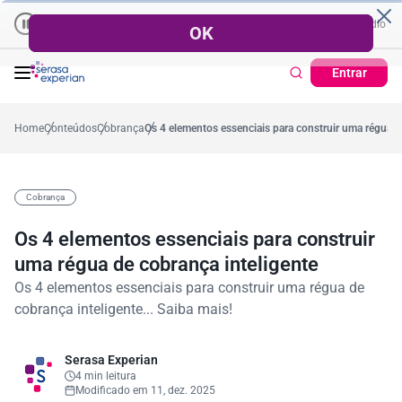
Empresas | Recuperação de Crédito
Cartão de Crédito | Cadas
dio no ano
5,4%
57,2%
Percentual no mês
53,7%
Percentual médio no ano
Entrar
Home
Conteúdos
Cobrança
Os 4 elementos essenciais para construir uma régua d
Cobrança
Os 4 elementos essenciais para construir
uma régua de cobrança inteligente
Os 4 elementos essenciais para construir uma régua de
cobrança inteligente... Saiba mais!
Serasa Experian
4 min leitura
Modificado em 11, dez. 2025