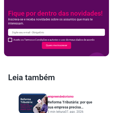
Fique por dentro das novidades!
Inscreva-se e receba novidades sobre os assuntos que mais te
interessam.
Aceito os Termos e Condições e autorizo o uso de meus dados de acordo
Quero me inscrever
Leia também
empreendedorismo
Reforma Tributária: por que
sua empresa precisa
3 min leitura
07, ago. 2026
começar a se preparar