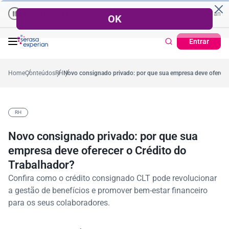
Empresas | Recuperação de Crédito
Cartão de Crédito | Cadastro Po
ano
57,2%
Percentual no mês
53,7%
Percentual médio no ano
38,7
Entrar
Home
Conteúdos
RH
Novo consignado privado: por que sua empresa deve oferece
RH
Novo consignado privado: por que sua
empresa deve oferecer o Crédito do
Trabalhador?
Confira como o crédito consignado CLT pode revolucionar
a gestão de benefícios e promover bem-estar financeiro
para os seus colaboradores.