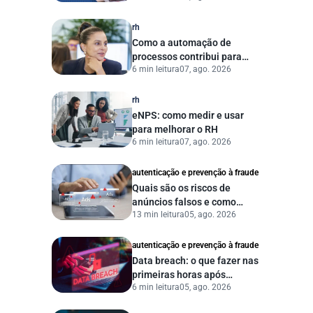
agora?
rh
Como a automação de
processos contribui para
6 min leitura
07, ago. 2026
uma gestão pública mais
eficiente
rh
eNPS: como medir e usar
para melhorar o RH
6 min leitura
07, ago. 2026
autenticação e prevenção à fraude
Quais são os riscos de
anúncios falsos e como
13 min leitura
05, ago. 2026
proteger seu negócio?
autenticação e prevenção à fraude
Data breach: o que fazer nas
primeiras horas após
6 min leitura
05, ago. 2026
vazamento de dados?