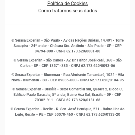
Empreendedorismo
Política de Cookies
Quem somos
Estudos e Pesquisas
Como tratamos seus dados
Sala de Imprensa
Finanças
Sustentabilidade
Gestão de clientes e fornecedores
Histórias de sucesso
Indicadores Econômicos
© Serasa Experian - São Paulo - Av das Nações Unidas, 14.401 - Torre
Inovação e Tecnologia
Sucupira - 24º andar - Chácara Sto. Antônio - São Paulo - SP - CEP
Leis e impostos
04794-000 - CNPJ 62.173.620/0001-80
Marketing
© Serasa Experian - São Carlos - Av. Dr. Heitor José Reali, 360 - São
MEI
Carlos - SP
- CEP 13571-385 - CNPJ 62.173.620/0093-06
Open Finance
© Serasa Experian - Blumenau - Rua Almirante Tamandaré, 1024 - Vila
Proteção de Dados
Nova - Blumenau - SC - CEP 89035-000 - CNPJ 62.173.620/0104-95
RH
© Serasa Experian - Brasília - Setor Comercial Sul, Quadra 2, Bloco C,
Sustentabilidade Corporativa
Edifício Paulo Sarasate, 5º andar, Bairro Asa Sul, Brasília - DF - CEP
70302-911 - CNPJ 62.173.620/0131-68
© Serasa Experian - Recife - R. Sen. José Henrique, 231 - Bairro Ilha do
Leite, Recife – PE - CEP 50070-460 - CNPJ 62.173.620/0133-20