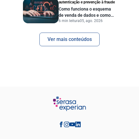
autenticação e prevenção à fraude
Como funciona o esquema
de venda de dados e como
6 min leitura
05, ago. 2026
proteger sua empresa?
Ver mais conteúdos