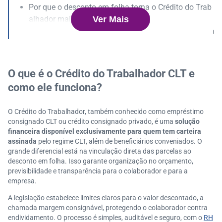
Por que o desconto em folha torna o Crédito do Trab
Ver Mais
alhador mais seguro?
Como o crédito consignado ajuda no bem-estar finan
ceiro?
Por que sua empresa deve oferecer o consignado CL
T como benefício?
O que é o Crédito do Trabalhador CLT e
Crédito consignado com SalaryFits: como é a nossa
como ele funciona?
solução?
O Crédito do Trabalhador, também conhecido como empréstimo
consignado CLT ou crédito consignado privado, é uma
solução
financeira disponível exclusivamente para quem tem carteira
assinada
pelo regime CLT, além de beneficiários conveniados. O
grande diferencial está na vinculação direta das parcelas ao
desconto em folha. Isso garante organização no orçamento,
previsibilidade e transparência para o colaborador e para a
empresa.
A legislação estabelece limites claros para o valor descontado, a
chamada margem consignável, protegendo o colaborador contra
endividamento. O processo é simples, auditável e seguro, com o
RH