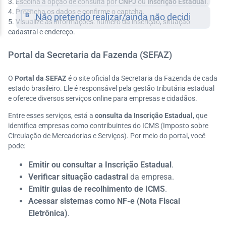
Escolha a opção de consulta por
CNPJ
ou
Inscrição Estadual
.
Preencha os dados e confirme o captcha.
Visualize as informações: número da inscrição, situação
cadastral e endereço.
Portal da Secretaria da Fazenda (SEFAZ)
O
Portal da SEFAZ
é o site oficial da Secretaria da Fazenda de cada
estado brasileiro. Ele é responsável pela gestão tributária estadual
e oferece diversos serviços online para empresas e cidadãos.
Entre esses serviços, está a
consulta da Inscrição Estadual
, que
identifica empresas como contribuintes do ICMS (Imposto sobre
Circulação de Mercadorias e Serviços). Por meio do portal, você
pode:
Emitir ou consultar a Inscrição Estadual
.
Verificar situação cadastral
da empresa.
Emitir guias de recolhimento de ICMS
.
Acessar sistemas como NF-e (Nota Fiscal
Eletrônica)
.