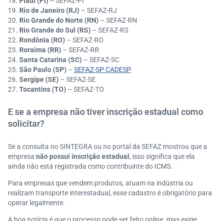
Piauí (PI)
– SEFAZ-PI
Rio de Janeiro (RJ)
– SEFAZ-RJ
Rio Grande do Norte (RN)
– SEFAZ-RN
Rio Grande do Sul (RS)
– SEFAZ-RS
Rondônia (RO)
– SEFAZ-RO
Roraima (RR)
– SEFAZ-RR
Santa Catarina (SC)
– SEFAZ-SC
São Paulo (SP)
–
SEFAZ-SP CADESP
Sergipe (SE)
– SEFAZ-SE
Tocantins (TO)
– SEFAZ-TO
E se a empresa não tiver inscrição estadual como
solicitar?
Se a consulta no SINTEGRA ou no portal da SEFAZ mostrou que a
empresa
não possui inscrição estadual
, isso significa que ela
ainda não está registrada como contribuinte do ICMS.
Para empresas que vendem produtos, atuam na indústria ou
realizam transporte interestadual, esse cadastro é obrigatório para
operar legalmente.
A boa notícia é que o processo pode ser feito online, mas exige