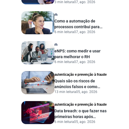
3 min leitura
07, ago. 2026
começar a se preparar
agora?
rh
Como a automação de
processos contribui para
6 min leitura
07, ago. 2026
uma gestão pública mais
eficiente
rh
eNPS: como medir e usar
para melhorar o RH
6 min leitura
07, ago. 2026
autenticação e prevenção à fraude
Quais são os riscos de
anúncios falsos e como
13 min leitura
05, ago. 2026
proteger seu negócio?
autenticação e prevenção à fraude
Data breach: o que fazer nas
primeiras horas após
6 min leitura
05, ago. 2026
vazamento de dados?