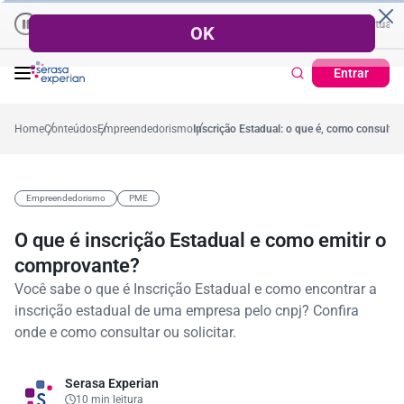
uperação de Crédito
Cartão de Crédito | Cadastro Positivo
entual no mês
53,7%
Percentual médio no ano
38,7%
Percentual no mês
Ticket 
3
Entrar
Home
Conteúdos
Empreendedorismo
Inscrição Estadual: o que é, como consultar
Empreendedorismo
PME
O que é inscrição Estadual e como emitir o
comprovante?
Você sabe o que é Inscrição Estadual e como encontrar a
inscrição estadual de uma empresa pelo cnpj? Confira
onde e como consultar ou solicitar.
Serasa Experian
10 min leitura