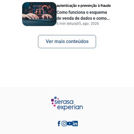
autenticação e prevenção à fraude
Como funciona o esquema
de venda de dados e como
6 min leitura
05, ago. 2026
proteger sua empresa?
Ver mais conteúdos