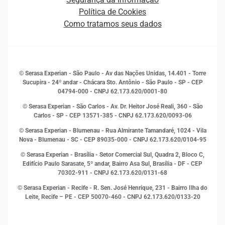
Novas Marcas
Empreendedorismo
Política de Cookies
Quem somos
Estudos e Pesquisas
Como tratamos seus dados
Sala de Imprensa
Finanças
Sustentabilidade
Gestão de clientes e fornecedores
Histórias de sucesso
Indicadores Econômicos
© Serasa Experian - São Paulo - Av das Nações Unidas, 14.401 - Torre
Inovação e Tecnologia
Sucupira - 24º andar - Chácara Sto. Antônio - São Paulo - SP - CEP
Leis e impostos
04794-000 - CNPJ 62.173.620/0001-80
Marketing
© Serasa Experian - São Carlos - Av. Dr. Heitor José Reali, 360 - São
MEI
Carlos - SP
- CEP 13571-385 - CNPJ 62.173.620/0093-06
Open Finance
© Serasa Experian - Blumenau - Rua Almirante Tamandaré, 1024 - Vila
Proteção de Dados
Nova - Blumenau - SC - CEP 89035-000 - CNPJ 62.173.620/0104-95
RH
© Serasa Experian - Brasília - Setor Comercial Sul, Quadra 2, Bloco C,
Sustentabilidade Corporativa
Edifício Paulo Sarasate, 5º andar, Bairro Asa Sul, Brasília - DF - CEP
70302-911 - CNPJ 62.173.620/0131-68
© Serasa Experian - Recife - R. Sen. José Henrique, 231 - Bairro Ilha do
Leite, Recife – PE - CEP 50070-460 - CNPJ 62.173.620/0133-20