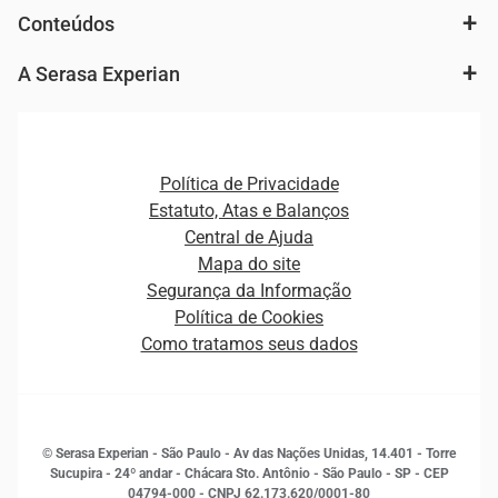
Autenticação e Prevenção à Fraude
Conteúdos
Agronegócio
Consulta e concessão de crédito
Fintechs
Cobrança e Recuperação de Dívidas
A Serasa Experian
Ver todo o conteúdo
Gestão de cliente e de portfólio
Agronegócio
Open Finance
Atualização Cadastral e Financeira para Pessoa Jurídica
Autenticação e Prevenção à Fraude
Pequenas e Médias Empresas
Canais de Atendimento
Carreiras
Plataformas e Motores de decisão
Política de Privacidade
Carreiras
Cobrança
Estatuto, Atas e Balanços
Distribuidores e representantes
Crédito
Central de Ajuda
Estrutura Organizacional
Curso Gratuito de Saúde Financeira
Mapa do site
Ética e Compliance
Decisão
Segurança da Informação
Novas Marcas
Empreendedorismo
Política de Cookies
Quem somos
Estudos e Pesquisas
Como tratamos seus dados
Sala de Imprensa
Finanças
Sustentabilidade
Gestão de clientes e fornecedores
Histórias de sucesso
Indicadores Econômicos
© Serasa Experian - São Paulo - Av das Nações Unidas, 14.401 - Torre
Inovação e Tecnologia
Sucupira - 24º andar - Chácara Sto. Antônio - São Paulo - SP - CEP
Leis e impostos
04794-000 - CNPJ 62.173.620/0001-80