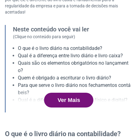
regularidade da empresa e para a tomada de decisões mais
acertadas!
Neste conteúdo você vai ler
(Clique no conteúdo para seguir)
O que é o livro diário na contabilidade?
Qual é a diferença entre livro diário e livro caixa?
Quais são os elementos obrigatórios no lançament
o?
Quem é obrigado a escriturar o livro diário?
Para que serve o livro diário nos fechamentos contá
beis?
Ver Mais
Qual é a diferença entre livro diário físico e digital?
O que é a autenticação digital (SPED/ECD)?
Quais documentos são importantes para o livro diári
o?
Quais maiores erros e dúvidas sobre o livro diário?
O que é o livro diário na contabilidade?
Como organizar os documentos para o contador?