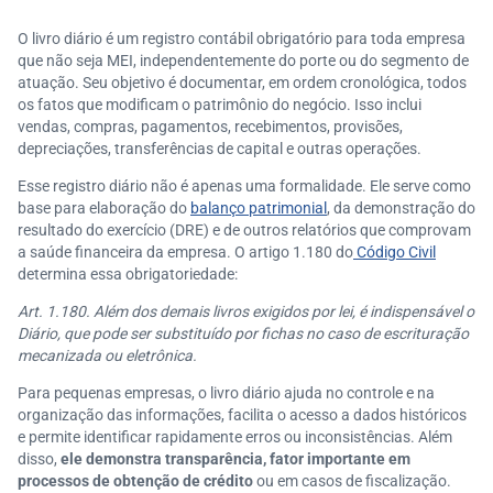
Quais dicas e recursos podem facilitar a escrituração
O livro diário é um registro contábil obrigatório para toda empresa
do livro diário?
que não seja MEI, independentemente do porte ou do segmento de
atuação. Seu objetivo é documentar, em ordem cronológica, todos
os fatos que modificam o patrimônio do negócio. Isso inclui
vendas, compras, pagamentos, recebimentos, provisões,
depreciações, transferências de capital e outras operações.
Esse registro diário não é apenas uma formalidade. Ele serve como
base para elaboração do
balanço patrimonial
, da demonstração do
resultado do exercício (DRE) e de outros relatórios que comprovam
a saúde financeira da empresa. O artigo 1.180 do
Código Civil
determina essa obrigatoriedade:
Art. 1.180. Além dos demais livros exigidos por lei, é indispensável o
Diário, que pode ser substituído por fichas no caso de escrituração
mecanizada ou eletrônica.
Para pequenas empresas, o livro diário ajuda no controle e na
organização das informações, facilita o acesso a dados históricos
e permite identificar rapidamente erros ou inconsistências. Além
disso,
ele demonstra transparência, fator importante em
processos de obtenção de crédito
ou em casos de fiscalização.