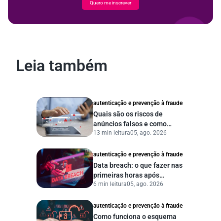
Quero me inscrever
Leia também
autenticação e prevenção à fraude
Quais são os riscos de
anúncios falsos e como
13 min leitura
05, ago. 2026
proteger seu negócio?
autenticação e prevenção à fraude
Data breach: o que fazer nas
primeiras horas após
6 min leitura
05, ago. 2026
vazamento de dados?
autenticação e prevenção à fraude
Como funciona o esquema