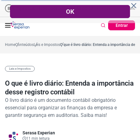
mpresas | Recuperação de Crédito
Cartão de Crédito | Cadastro Posi
o
57,2%
Percentual no mês
53,7%
Percentual médio no ano
38,7%
Perc
Entrar
Home
Conteúdos
Leis e Impostos
O que é livro diário: Entenda a importância desse
Leis e Impostos
O que é livro diário: Entenda a importância
desse registro contábil
O livro diário é um documento contábil obrigatório
essencial para organizar as finanças da empresa e
garantir segurança em auditorias. Saiba mais!
Serasa Experian
11 min leitura