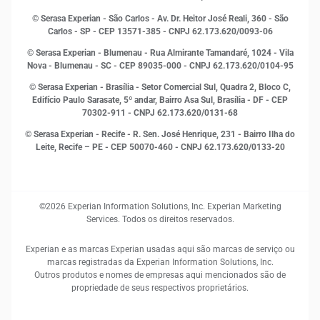
Marketing
© Serasa Experian - São Carlos - Av. Dr. Heitor José Reali, 360 - São
MEI
Carlos - SP
- CEP 13571-385 - CNPJ 62.173.620/0093-06
Open Finance
© Serasa Experian - Blumenau - Rua Almirante Tamandaré, 1024 - Vila
Proteção de Dados
Nova - Blumenau - SC - CEP 89035-000 - CNPJ 62.173.620/0104-95
RH
© Serasa Experian - Brasília - Setor Comercial Sul, Quadra 2, Bloco C,
Sustentabilidade Corporativa
Edifício Paulo Sarasate, 5º andar, Bairro Asa Sul, Brasília - DF - CEP
70302-911 - CNPJ 62.173.620/0131-68
© Serasa Experian - Recife - R. Sen. José Henrique, 231 - Bairro Ilha do
Leite, Recife – PE - CEP 50070-460 - CNPJ 62.173.620/0133-20
©2026 Experian Information Solutions, Inc. Experian Marketing
Services. Todos os direitos reservados.
Experian e as marcas Experian usadas aqui são marcas de serviço ou
marcas registradas da Experian Information Solutions, Inc.
Outros produtos e nomes de empresas aqui mencionados são de
propriedade de seus respectivos proprietários.