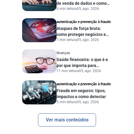
de venda de dados e como
6 min leitura
05, ago. 2026
proteger sua empresa?
autenticação e prevenção à fraude
Ataques de força bruta:
como proteger negócios e
7 min leitura
05, ago. 2026
dados digitais
finanças
Saúde financeira: o que é e
por que importa para
11 min leitura
05, ago. 2026
pessoas e empresas?
autenticação e prevenção à fraude
Fraude em seguros: tipos,
impactos e como detectar
5 min leitura
05, ago. 2026
Ver mais conteúdos