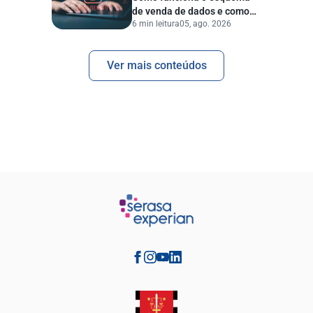
de venda de dados e como
6 min leitura
05, ago. 2026
proteger sua empresa?
Ver mais conteúdos