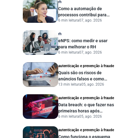
rh
Como a automação de
processos contribui para
6 min leitura
07, ago. 2026
uma gestão pública mais
eficiente
rh
eNPS: como medir e usar
para melhorar o RH
6 min leitura
07, ago. 2026
autenticação e prevenção à fraude
Quais são os riscos de
anúncios falsos e como
13 min leitura
05, ago. 2026
proteger seu negócio?
autenticação e prevenção à fraude
Data breach: o que fazer nas
primeiras horas após
6 min leitura
05, ago. 2026
vazamento de dados?
autenticação e prevenção à fraude
Como funciona o esquema