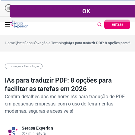
Empresas | Recuperação de Crédito
Cartão de Crédito | Cadastro Positivo
ês
5,4%
53,7%
Percentual médio no ano
Ticket Médio
R$ 1
Entrar
Home
Conteúdos
Inovação e Tecnologia
IAs para traduzir PDF: 8 opções para faci
Inovação e Tecnologia
IAs para traduzir PDF: 8 opções para
facilitar as tarefas em 2026
Confira detalhes das melhores IAs para tradução de PDF
em pequenas empresas, com o uso de ferramentas
modernas, seguras e acessíveis!
Serasa Experian
7 min leitura