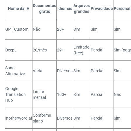
Documentos
Arquivos
Nome da IA
Idiomas
Privacidade
Personal
grátis
grandes
GPT Custom
Não
20+
Sim
Sim
Sim
Limitado
DeepL
20/mês
29+
Parcial
Sim (pag
(free)
Suno
Varia
Diversos
Sim
Parcial
Sim
Alternative
Google
Limite
Translation
100+
Sim
Parcial
Não
mensal
Hub
Conforme
inotherword.ai
Diversos
Sim
Parcial
Sim
plano