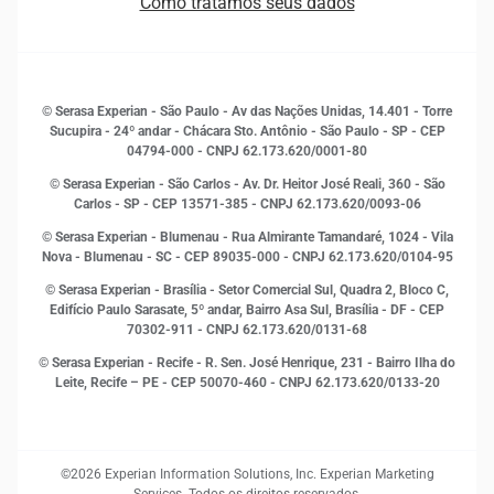
Como tratamos seus dados
Sala de Imprensa
Finanças
Sustentabilidade
Gestão de clientes e fornecedores
Histórias de sucesso
Indicadores Econômicos
© Serasa Experian - São Paulo - Av das Nações Unidas, 14.401 - Torre
Inovação e Tecnologia
Sucupira - 24º andar - Chácara Sto. Antônio - São Paulo - SP - CEP
Leis e impostos
04794-000 - CNPJ 62.173.620/0001-80
Marketing
© Serasa Experian - São Carlos - Av. Dr. Heitor José Reali, 360 - São
MEI
Carlos - SP
- CEP 13571-385 - CNPJ 62.173.620/0093-06
Open Finance
© Serasa Experian - Blumenau - Rua Almirante Tamandaré, 1024 - Vila
Proteção de Dados
Nova - Blumenau - SC - CEP 89035-000 - CNPJ 62.173.620/0104-95
RH
© Serasa Experian - Brasília - Setor Comercial Sul, Quadra 2, Bloco C,
Sustentabilidade Corporativa
Edifício Paulo Sarasate, 5º andar, Bairro Asa Sul, Brasília - DF - CEP
70302-911 - CNPJ 62.173.620/0131-68
© Serasa Experian - Recife - R. Sen. José Henrique, 231 - Bairro Ilha do
Leite, Recife – PE - CEP 50070-460 - CNPJ 62.173.620/0133-20
©2026 Experian Information Solutions, Inc. Experian Marketing