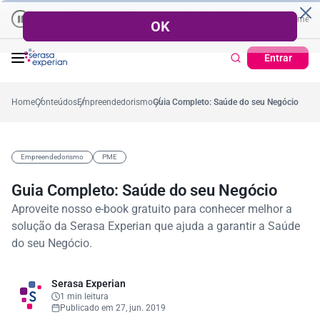
Empresas | Recuperação de Crédito
Cartão de Crédito | 
sal
ual médio no ano
-5,4%
57,2%
Percentual no mês
53,7%
Percentual médio no
Entrar
Home
Conteúdos
Empreendedorismo
Guia Completo: Saúde do seu Negócio
Empreendedorismo
PME
Guia Completo: Saúde do seu Negócio
Aproveite nosso e-book gratuito para conhecer melhor a
solução da Serasa Experian que ajuda a garantir a Saúde
do seu Negócio.
Serasa Experian
1 min leitura
Publicado em 27, jun. 2019