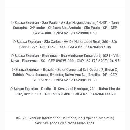
Sustentabilidade
Gestão de clientes e fornecedores
Histórias de sucesso
Indicadores Econômicos
© Serasa Experian - São Paulo - Av das Nações Unidas, 14.401 - Torre
Inovação e Tecnologia
Sucupira - 24º andar - Chácara Sto. Antônio - São Paulo - SP - CEP
Leis e impostos
04794-000 - CNPJ 62.173.620/0001-80
Marketing
© Serasa Experian - São Carlos - Av. Dr. Heitor José Reali, 360 - São
MEI
Carlos - SP
- CEP 13571-385 - CNPJ 62.173.620/0093-06
Open Finance
© Serasa Experian - Blumenau - Rua Almirante Tamandaré, 1024 - Vila
Proteção de Dados
Nova - Blumenau - SC - CEP 89035-000 - CNPJ 62.173.620/0104-95
RH
© Serasa Experian - Brasília - Setor Comercial Sul, Quadra 2, Bloco C,
Sustentabilidade Corporativa
Edifício Paulo Sarasate, 5º andar, Bairro Asa Sul, Brasília - DF - CEP
70302-911 - CNPJ 62.173.620/0131-68
© Serasa Experian - Recife - R. Sen. José Henrique, 231 - Bairro Ilha do
Leite, Recife – PE - CEP 50070-460 - CNPJ 62.173.620/0133-20
©2026 Experian Information Solutions, Inc. Experian Marketing
Services. Todos os direitos reservados.