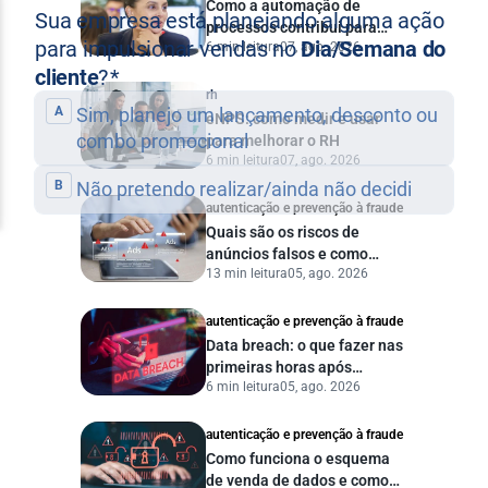
Como a automação de
processos contribui para
6 min leitura
07, ago. 2026
uma gestão pública mais
eficiente
rh
eNPS: como medir e usar
para melhorar o RH
6 min leitura
07, ago. 2026
autenticação e prevenção à fraude
Quais são os riscos de
anúncios falsos e como
13 min leitura
05, ago. 2026
proteger seu negócio?
autenticação e prevenção à fraude
Data breach: o que fazer nas
primeiras horas após
6 min leitura
05, ago. 2026
vazamento de dados?
autenticação e prevenção à fraude
Como funciona o esquema
de venda de dados e como