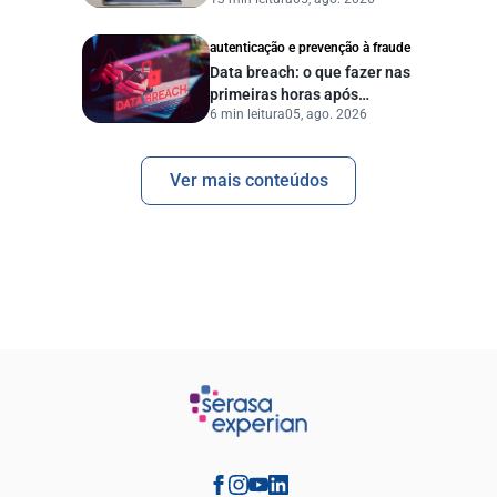
proteger seu negócio?
autenticação e prevenção à fraude
Data breach: o que fazer nas
primeiras horas após
6 min leitura
05, ago. 2026
vazamento de dados?
Ver mais conteúdos