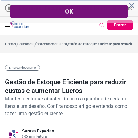
Empresas | Recuperação de Crédito
Cartão de Crédito | Cadas
dio no ano
5,4%
57,2%
Percentual no mês
53,7%
Percentual médio no ano
Entrar
Home
Conteúdos
Empreendedorismo
Gestão de Estoque Eficiente para reduzir c
Empreendedorismo
Gestão de Estoque Eficiente para reduzir
custos e aumentar Lucros
Manter o estoque abastecido com a quantidade certa de
itens é um desafio. Confira nosso artigo e entenda como
fazer uma gestão eficiente!
Serasa Experian
6 min leitura