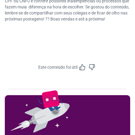
CPF ou CNPJ e conferir possíveis inadimplências ou processos que
fazem muia diferença na hora de escolher. Se gostou do conteúdo,
lembre-se de compartilhar com seus colegas e de ficar de olho nas
próximas postagens! ?️‍?️ Boas vendas e até a próxima!
Este conteúdo foi útil
Feedbac