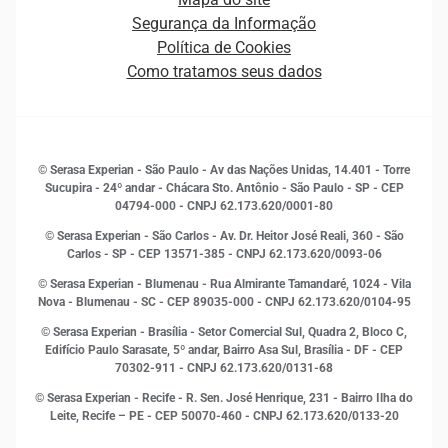
Ética e Compliance
Decisão
Segurança da Informação
Novas Marcas
Empreendedorismo
Política de Cookies
Quem somos
Estudos e Pesquisas
Como tratamos seus dados
Sala de Imprensa
Finanças
Sustentabilidade
Gestão de clientes e fornecedores
Histórias de sucesso
Indicadores Econômicos
© Serasa Experian - São Paulo - Av das Nações Unidas, 14.401 - Torre
Inovação e Tecnologia
Sucupira - 24º andar - Chácara Sto. Antônio - São Paulo - SP - CEP
Leis e impostos
04794-000 - CNPJ 62.173.620/0001-80
Marketing
© Serasa Experian - São Carlos - Av. Dr. Heitor José Reali, 360 - São
MEI
Carlos - SP
- CEP 13571-385 - CNPJ 62.173.620/0093-06
Open Finance
© Serasa Experian - Blumenau - Rua Almirante Tamandaré, 1024 - Vila
Proteção de Dados
Nova - Blumenau - SC - CEP 89035-000 - CNPJ 62.173.620/0104-95
RH
© Serasa Experian - Brasília - Setor Comercial Sul, Quadra 2, Bloco C,
Sustentabilidade Corporativa
Edifício Paulo Sarasate, 5º andar, Bairro Asa Sul, Brasília - DF - CEP
70302-911 - CNPJ 62.173.620/0131-68
© Serasa Experian - Recife - R. Sen. José Henrique, 231 - Bairro Ilha do
Leite, Recife – PE - CEP 50070-460 - CNPJ 62.173.620/0133-20