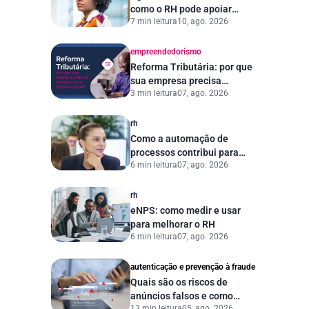
como o RH pode apoiar
7 min leitura
10, ago. 2026
campanhas de
conscientização no
ambiente de trabalho
empreendedorismo
Reforma Tributária: por que
sua empresa precisa
3 min leitura
07, ago. 2026
começar a se preparar
agora?
rh
Como a automação de
processos contribui para
6 min leitura
07, ago. 2026
uma gestão pública mais
eficiente
rh
eNPS: como medir e usar
para melhorar o RH
6 min leitura
07, ago. 2026
autenticação e prevenção à fraude
Quais são os riscos de
anúncios falsos e como
13 min leitura
05, ago. 2026