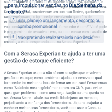
sazonalidade, é a política de estoque de segurança, que garante
que os fornecedores terão como entregar produtos de última hora.
De maneira geral, esse deve ser um contrato flexível, que beneficie
tanto você quanto o fornecedor, envolvendo questões de
exclusividade, se for interessante para o seu negócio. “Mas como
vou conseguir saber se realmente o fornecedor é bom?” Você pode
ir pelo caminho de tentativa e erro, ou pode contar com o auxílio de
tecnologias especializadas em análise de colaboradores! Essa
tecnologia está te esperando aqui na Serasa Experian. ?
Com a Serasa Experian te ajuda a ter uma
gestão de estoque eficiente?
A Serasa Experian te apoia não só com soluções que envolvem
gestão de estoque, como também te ajuda a ter certeza de qual
fornecedor é o melhor na hora de firmar um contrato! Ferramentas
como “Saúde do meu negócio” monitoram seu CNPJ para evitar
que algum problema – como uma negativação ou uma queda no
seu Serasa Score – abale sua credibilidade junto ao mercado,
prejudicando a confiança dos fornecedores. Já para te ajudar a
conhecer melhor seus fornecedores, você pode usar o Consulta