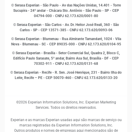
Indicadores Econômicos
© Serasa Experian - São Paulo - Av das Nações Unidas, 14.401 - Torre
Inovação e Tecnologia
Sucupira - 24º andar - Chácara Sto. Antônio - São Paulo - SP - CEP
Leis e impostos
04794-000 - CNPJ 62.173.620/0001-80
Marketing
© Serasa Experian - São Carlos - Av. Dr. Heitor José Reali, 360 - São
MEI
Carlos - SP
- CEP 13571-385 - CNPJ 62.173.620/0093-06
Open Finance
© Serasa Experian - Blumenau - Rua Almirante Tamandaré, 1024 - Vila
Proteção de Dados
Nova - Blumenau - SC - CEP 89035-000 - CNPJ 62.173.620/0104-95
RH
© Serasa Experian - Brasília - Setor Comercial Sul, Quadra 2, Bloco C,
Sustentabilidade Corporativa
Edifício Paulo Sarasate, 5º andar, Bairro Asa Sul, Brasília - DF - CEP
70302-911 - CNPJ 62.173.620/0131-68
© Serasa Experian - Recife - R. Sen. José Henrique, 231 - Bairro Ilha do
Leite, Recife – PE - CEP 50070-460 - CNPJ 62.173.620/0133-20
©2026 Experian Information Solutions, Inc. Experian Marketing
Services. Todos os direitos reservados.
Experian e as marcas Experian usadas aqui são marcas de serviço ou
marcas registradas da Experian Information Solutions, Inc.
Outros produtos e nomes de empresas aqui mencionados são de