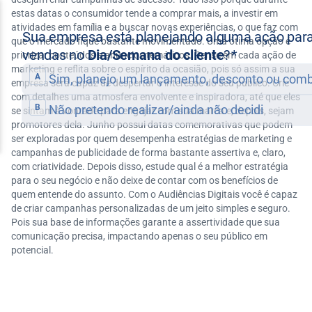
estas datas o consumidor tende a comprar mais, a investir em
atividades em família e a buscar novas experiências, o que faz com
que o mercado fique bastante movimentado. Uma ótima opção é
priorizar conteúdos e anúncios temáticos. Pense em cada ação de
marketing e reflita sobre o espírito da ocasião, pois só assim a sua
empresa será capaz de despertar o interesse do seu público. Crie
com detalhes uma atmosfera envolvente e inspiradora, até que eles
se sintam à vontade para engajar com sua marca e, depois, sejam
promotores dela. Junho possui datas comemorativas que podem
ser exploradas por quem desempenha estratégias de marketing e
campanhas de publicidade de forma bastante assertiva e, claro,
com criatividade. Depois disso, estude qual é a melhor estratégia
para o seu negócio e não deixe de contar com os benefícios de
quem entende do assunto. Com o Audiências Digitais você é capaz
de criar campanhas personalizadas de um jeito simples e seguro.
Pois sua base de informações garante a assertividade que sua
comunicação precisa, impactando apenas o seu público em
potencial.