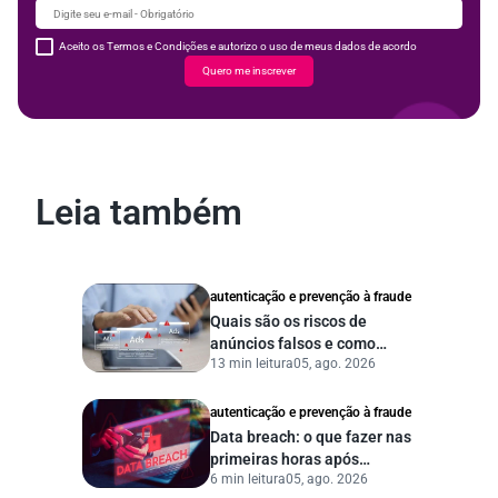
Aceito os Termos e Condições e autorizo o uso de meus dados de acordo
Quero me inscrever
Leia também
autenticação e prevenção à fraude
Quais são os riscos de
anúncios falsos e como
13 min leitura
05, ago. 2026
proteger seu negócio?
autenticação e prevenção à fraude
Data breach: o que fazer nas
primeiras horas após
6 min leitura
05, ago. 2026
vazamento de dados?