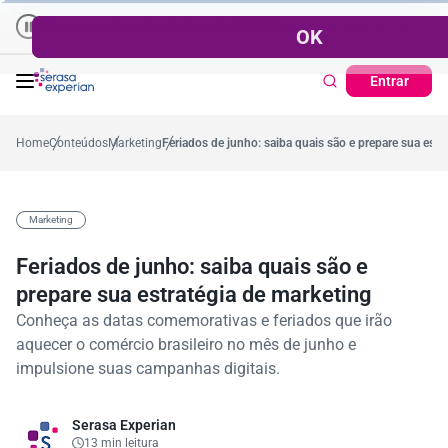
 | Cadastro Positivo
 | Recuperação de Crédito
Ticket Médio
Percentual médio no ano
R$ 1.428,09
Pontualidade do pagamento
38,7%
Percentual n
Entrar
Home
Conteúdos
Marketing
Feriados de junho: saiba quais são e prepare sua estr
Marketing
Feriados de junho: saiba quais são e
prepare sua estratégia de marketing
Conheça as datas comemorativas e feriados que irão
aquecer o comércio brasileiro no mês de junho e
impulsione suas campanhas digitais.
Serasa Experian
13 min leitura