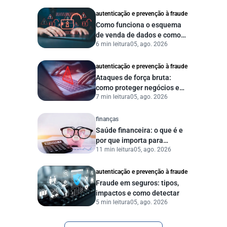
autenticação e prevenção à fraude
Como funciona o esquema
de venda de dados e como
6 min leitura
05, ago. 2026
proteger sua empresa?
autenticação e prevenção à fraude
Ataques de força bruta:
como proteger negócios e
7 min leitura
05, ago. 2026
dados digitais
finanças
Saúde financeira: o que é e
por que importa para
11 min leitura
05, ago. 2026
pessoas e empresas?
autenticação e prevenção à fraude
Fraude em seguros: tipos,
impactos e como detectar
5 min leitura
05, ago. 2026