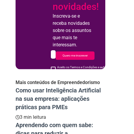
novidades!
Inscreva-se e
receba novidades
sobre os assuntos
que mais te
interessam.
Quero me inscrever
Aceito os Termos e Condições e autorizo o uso de meus d
acordo
Mais conteúdos de Empreendedorismo
Como usar Inteligência Artificial
na sua empresa: aplicações
práticas para PMEs
3 min leitura
Aprendendo com quem sabe:
dicas para reduzir a