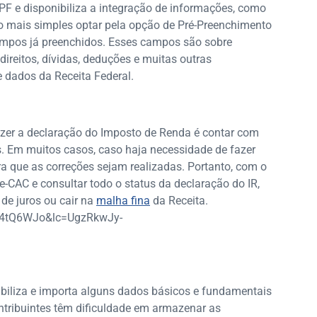
CPF e disponibiliza a integração de informações, como
to mais simples optar pela opção de Pré-Preenchimento
ampos já preenchidos. Esses campos são sobre
ireitos, dívidas, deduções e muitas outras
dados da Receita Federal.
zer a declaração do Imposto de Renda é contar com
es. Em muitos casos, caso haja necessidade de fazer
ra que as correções sejam realizadas. Portanto, com o
o e-CAC e consultar todo o status da declaração do IR,
de juros ou cair na
malha fina
da Receita.
m4tQ6WJo&lc=UgzRkwJy-
ibiliza e importa alguns dados básicos e fundamentais
ontribuintes têm dificuldade em armazenar as