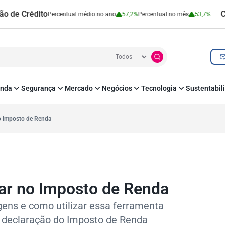
édito
Cartão de
Percentual médio no ano
57,2%
Percentual no mês
53,7%
nda
Segurança
Mercado
Negócios
Tecnologia
Sustentabil
utenticação e Prevenção à Fraude
Leis e Impostos
Agronegócio
Inovação e Tecnologia
Responsabilidade
roteção de Dados
Open Finance
RH
O corre de quem f
no Imposto de Renda
mo
Estudos e Pesquisas
s e fornecedores
Indicadores Econômicos
Cadastro Positivo
zar no Imposto de Renda
gens e como utilizar essa ferramenta
de declaração do Imposto de Renda