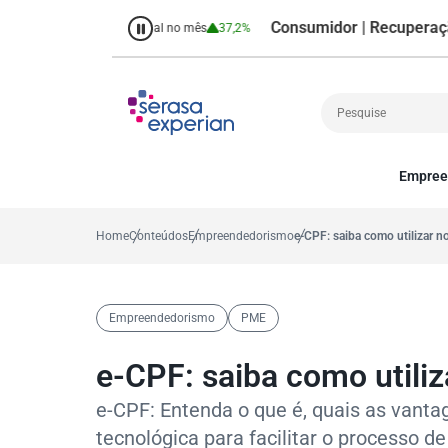
Consumidor | Recuperação de Cr
o
38,7%
Percentual no mês
37,2%
Empree
Cobrança
A
Crédito
P
Home
Conteúdos
Empreendedorismo
e-CPF: saiba como utilizar 
Empreendedoris
Gestão de cliente
Decisão
Empreendedorismo
PME
MEI
Finanças
e-CPF: saiba como utili
Marketing
e-CPF: Entenda o que é, quais as vanta
tecnológica para facilitar o processo 